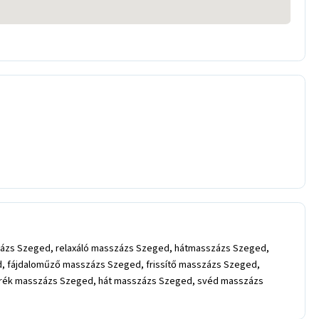
zázs Szeged, relaxáló masszázs Szeged, hátmasszázs Szeged,
, fájdaloműző masszázs Szeged, frissítő masszázs Szeged,
rék masszázs Szeged, hát masszázs Szeged, svéd masszázs