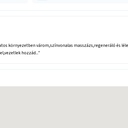
tos környezetben várom,színvonalas masszázs,regeneráló és léleké
l,vezetlek hozzád..."