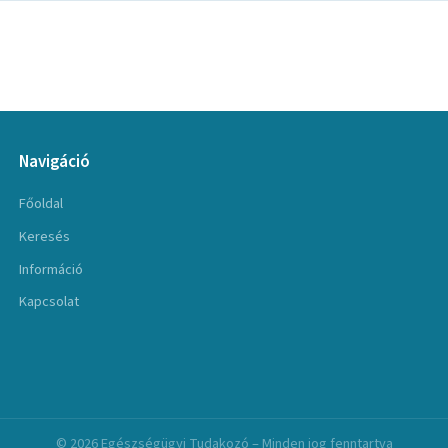
Navigáció
Főoldal
Keresés
Információ
Kapcsolat
© 2026 Egészségügyi Tudakozó – Minden jog fenntartva