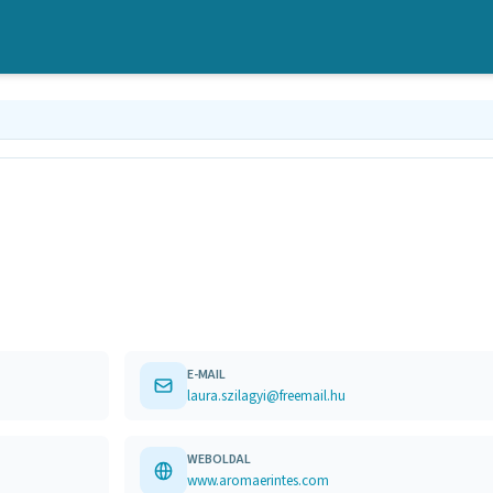
E-MAIL
laura.szilagyi@freemail.hu
WEBOLDAL
www.aromaerintes.com