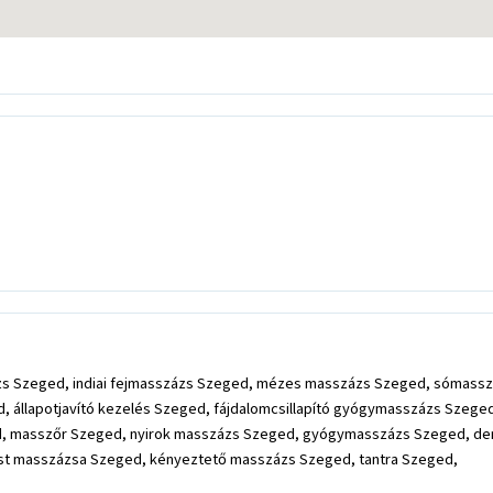
ázs Szeged, indiai fejmasszázs Szeged, mézes masszázs Szeged, sómass
állapotjavító kezelés Szeged, fájdalomcsillapító gyógymasszázs Szeged
, masszőr Szeged, nyirok masszázs Szeged, gyógymasszázs Szeged, de
test masszázsa Szeged, kényeztető masszázs Szeged, tantra Szeged,