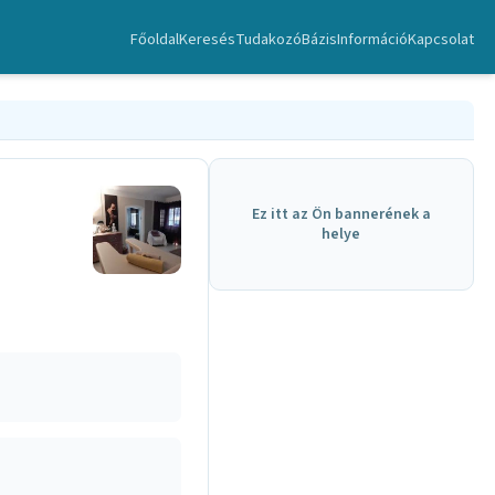
Főoldal
Keresés
TudakozóBázis
Információ
Kapcsolat
Ez itt az Ön bannerének a
helye