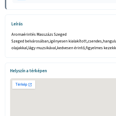
Leírás
Aromaérintés Masszázs Szeged
Szeged belvárosában,igényesen kialakított,csendes,hangula
olajakkal,lágy muzsikával,kedvesen érintő,figyelmes kezekke
Helyszín a térképen