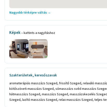
Nagyobb térképre váltás →
Képek
– kattints a nagyításhoz
Szakterületek, keresőszavak
aromaterápiás masszázs Szeged, frissítő Szeged, relaxáló massz
kötőszöveti masszázs Szeged, sómasszázs svéd masszázs Szeged, 
hátmasszázs Szeged, masszázs Szeged, masszázskezelés Szeged
Szeged, lazító masszázs Szeged, relax masszázs Szeged, teljes 