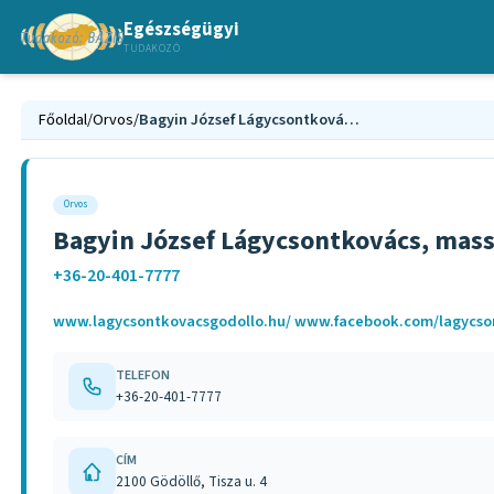
Egészségügyi
TUDAKOZÓ
Főoldal
/
Orvos
/
Bagyin József Lágycsontkovács, masszázsterapeuta Gödöllő
Orvos
Bagyin József Lágycsontkovács, mass
+36-20-401-7777
www.lagycsontkovacsgodollo.hu/ www.facebook.com/lagycs
TELEFON
+36-20-401-7777
CÍM
2100 Gödöllő, Tisza u. 4