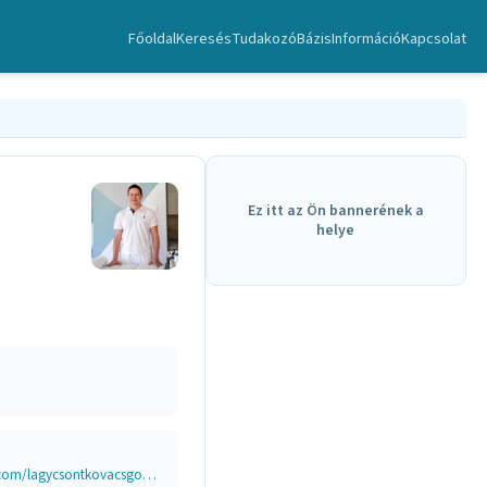
Főoldal
Keresés
TudakozóBázis
Információ
Kapcsolat
Ez itt az Ön bannerének a
helye
www.lagycsontkovacsgodollo.hu/ www.facebook.com/lagycsontkovacsgodollo?ref=embed_page