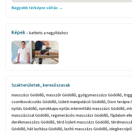
Nagyobb térképre váltás →
Képek
– kattints a nagyításhoz
Szakterületek, keresőszavak
masszázs Gödöllő, masszőr Gödöllő, gyógymasszázs Gödöllő, trigger pont terápia Gödöllő, trigger pont masszázs Gödöllő, lágycsontkovácsolás Gödöllő, lágycsontkovács Gödöllő, csontkovács Gödöllő, csontkovácsolás Gödöllő, ízületi manipuláció Gödöllő, Dorn terápia Gödöllő, Breuss masszázs Gödöllő, nyirokkeringést támogató masszázs Gödöllő, tape szalag Gödöllő, nyirok masszázs Gödöllő, nyirokkapu nyitás Gödöllő, nyirokkapu nyitás intermittáló masszázs Gödöllő, intermitálló masszázs Gödöllő, kineziológiai tapasz Gödöllő, rehabilitációs masszázs Gödöllő, rehab masszázs Gödöllő, sportsérülés masszázzsal Gödöllő, regenerációs masszázs Gödöllő, fájdalom ellen masszőr Gödöllő, derékfájdalom masszázs Gödöllő, derékfájdalom kezelése Gödöllő, hátmasszázs Gödöllő, nyakmasszázs Gödöllő, derékmasszázs Gödöllő, térd ízületi masszázs Gödöllő, térdmasszázs porckopásra Gödöllő, masszázs ülőideg fájdalomra Gödöllő, testmasszázs Gödöllő, teljes test masszázs Gödöllő, ízületi masszázs Gödöllő, hát lazítása Gödöllő, lazító masszázs Gödöllő, idegbecsípődésre masszázs Gödöllő, feszes izomzat lazítása Gödöllő, fájdaloműző masszázs Gödöllő, fájdalomcsillapító masszázs Gödöllő, hátfájásra masszázs Gödöllő, fájdalomra masszőr Gödöllő, fájdalomra masszőr Gödöllő, letapadt izom masszírozása Gödöllő, letapadt izom masszázs Gödöllő, okleveles gyógymasszőr Gödöllő, masszázsterapeuta Gödöllő, sportmasszázs Gödöllő, sportmasszőr Gödöllő, sport-rehabilitációs masszázs Gödöllő, talp masszázs Gödöllő, relaxációs masszázs Gödöllő, relax masszázs Gödöllő, frissítő masszázs Gödöllő, mélyszöveti masszázs Gödöllő, pihentető masszázs Gödöllő, feszültségoldó masszázs Gödöllő, reumatikus problémákra masszázs Gödöllő, mozgásszervi problémákra masszázs Gödöllő, nyak masszázs Gödöllő, váll masszázs Gödöllő, hátmasszázs Gödöllő, gerinc masszázs Gödöllő, köpölyözés Gödöllő, sportsérülésekre masszázs Gödöllő, izomfájdalomra masszázs Gödöllő, izületi fájdalmakra masszázs Gödöllő, korlátozott mozgás terjedelemre masszázs Gödöllő, rehabilitációra masszázs Gödöllő, köpölyözés Gödöllő, sportrehab masszázs Gödöllő, izomlazítás Gödöllő, lágyrész mobilizáció Gödöllő, ízületi mobilizáció Gödöllő, masszázs Erdőkertes, masszőr Erdőkertes, gyógymasszázs Erdőkertes, trigger pont terápia Erdőkertes, trigger pont masszázs Erdőkertes, lágycsontkovácsolás Erdőkertes, lágycsontkovács Erdőkertes, csontkovács Erdőkertes, csontkovácsolás Erdőkertes, ízületi manipuláció Erdőkertes, Dorn terápia Erdőkertes, Breuss masszázs Erdőkertes, nyirokkeringést támogató masszázs Erdőkertes, tape szalag Erdőkertes, nyirok masszázs Erdőkertes, nyirokkapu nyitás Erdőkertes, nyirokkapu nyitás intermittáló masszázs Erdőkertes, intermitálló masszázs Erdőkertes, kineziológiai tapasz Erdőkertes, rehabilitációs masszázs Erdőkertes, rehab masszázs Erdőkertes, sportsérülés masszázzsal Erdőkertes, regenerációs masszázs Erdőkertes, fájdalom ellen masszőr Erdőkertes, derékfájdalom masszázs Erdőkertes, derékfájdalom kezelése Erdőkertes, hátmasszázs Erdőkertes, nyakmasszázs Erdőkertes, derékmasszázs Erdőkertes, térd ízületi masszázs Erdőkertes, térdmasszázs porckopásra Erdőkertes, masszázs ülőideg fájdalomra Erdőkertes, testmasszázs Erdőkertes, teljes test masszázs E