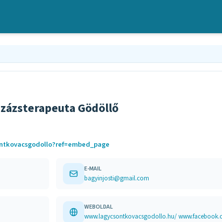
zázsterapeuta Gödöllő
ontkovacsgodollo?ref=embed_page
E-MAIL
bagyinjosti@gmail.com
WEBOLDAL