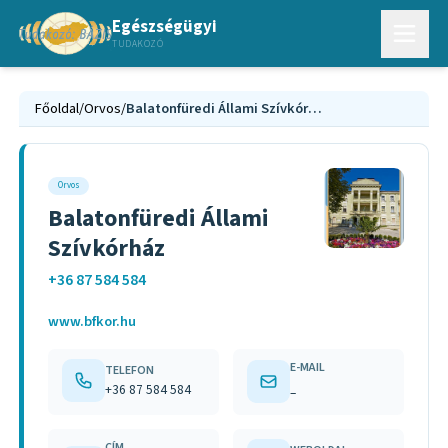
Egészségügyi
TUDAKOZÓ
Főoldal
/
Orvos
/
Balatonfüredi Állami Szívkórház
Orvos
Balatonfüredi Állami
Szívkórház
+36 87 584 584
www.bfkor.hu
E-MAIL
TELEFON
+36 87 584 584
–
CÍM