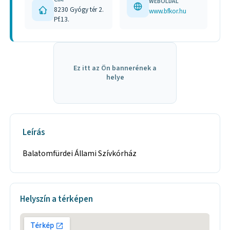
WEBOLDAL
8230 Gyógy tér 2.
www.bfkor.hu
Pf.13.
Ez itt az Ön bannerének a
helye
Leírás
Balatomfürdei Állami Szívkórház
Helyszín a térképen