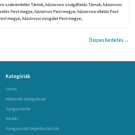
si szakrendelés Tárnok, háziorvosi szolgáltatás Tárnok, háziorvosi
elés Pest megye, háziorvos Pest megye, háziorvosi ellátás Pest
Pest megye, háziorvosi vizsgálat Pest megye,
Összes hirdetés →
Kategóriák
Orvos
Alternatív Gyógyászat
Gyógyszertár
Kórház
Gyógyászati Segédeszközök