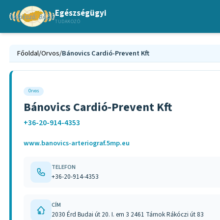
Egészségügyi
TUDAKOZÓ
Főoldal
/
Orvos
/
Bánovics Cardió-Prevent Kft
Orvos
Bánovics Cardió-Prevent Kft
+36-20-914-4353
www.banovics-arteriograf.5mp.eu
TELEFON
+36-20-914-4353
CÍM
2030 Érd Budai út 20. I. em 3 2461 Tárnok Rákóczi út 83