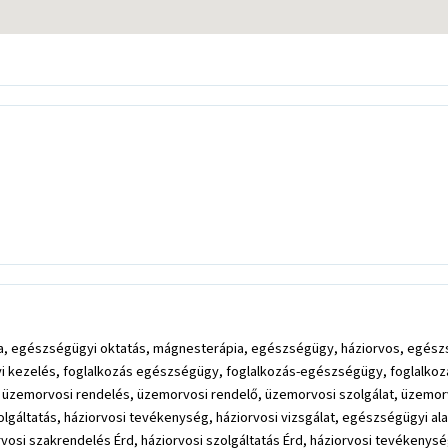
ia, egészségügyi oktatás, mágnesterápia, egészségügy, háziorvos, egészs
 kezelés, foglalkozás egészségügy, foglalkozás-egészségügy, foglalkozá
 üzemorvosi rendelés, üzemorvosi rendelő, üzemorvosi szolgálat, üzemorvo
zolgáltatás, háziorvosi tevékenység, háziorvosi vizsgálat, egészségügyi a
orvosi szakrendelés Érd, háziorvosi szolgáltatás Érd, háziorvosi tevékenysé