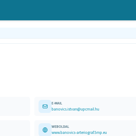
E-MAIL
banovics.istvan@upcmail.hu
WEBOLDAL
www.banovics-arteriograf.5mp.eu