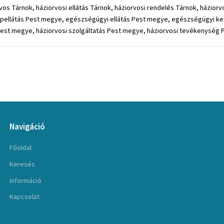
s Tárnok, háziorvosi ellátás Tárnok, háziorvosi rendelés Tárnok, háziorvo
apellátás Pest megye, egészségügyi ellátás Pest megye, egészségügyi kez
est megye, háziorvosi szolgáltatás Pest megye, háziorvosi tevékenység 
Navigáció
Főoldal
Keresés
Információ
Kapcsolat