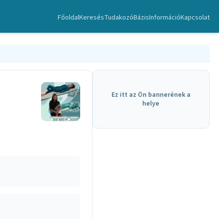
Főoldal
Keresés
TudakozóBázis
Információ
Kapcsolat
Ez itt az Ön bannerének a
helye