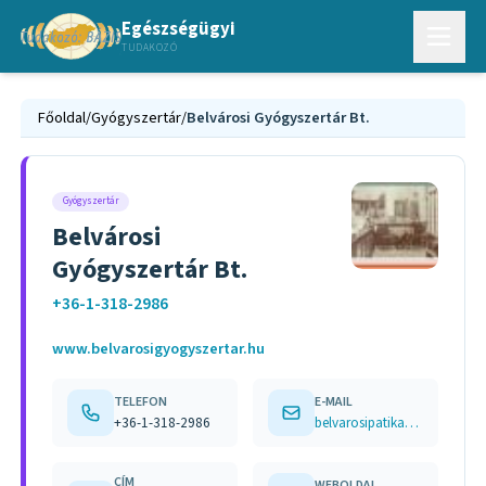
Egészségügyi
TUDAKOZÓ
Főoldal
/
Gyógyszertár
/
Belvárosi Gyógyszertár Bt.
Gyógyszertár
Belvárosi
Gyógyszertár Bt.
+36-1-318-2986
www.belvarosigyogyszertar.hu
TELEFON
E-MAIL
+36-1-318-2986
belvarosipatika05@gmail.com
CÍM
WEBOLDAL