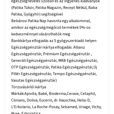
egészségnevelés szóban és az ingyenes kiadványok
(Patika Tükör, Patika Magazin, Recept Nélkül, Baba
Patika, Gyógyhír) segítségével
Belvárosi Patika Nap havonta egy alkalommal,
amikor az egészségmegőrző termékek 5%-os
kedvezménnyel vásárolhatók meg
Bankkártya elfogadás az 5 gyógyszerkiadó helyen
Egészségpénztári kártya elfogadás: Allianz
Egészségpénztár, Prémium Egészségpénztár ,
Generáli Egészségpénztár, MKB Egészségpénztár,
OTP Egészségpénztár, Patika Egészségpénztár,Új
Pillér Egészségpénztár, Tempo Egészségpénztár,
Vasutas Egészségpénztár)
Törzsvásárlói kártya
Márkák:Apivita, Babé, Bioderma,Cerave, Cetaphil,
Clinians, Doliva, Eucerin, dr. Hauschka, Helia-D,
L'Erbolario, La Roche-Posay, Sebamed, Uriage, Vichy,
Nuxe, Erboristica