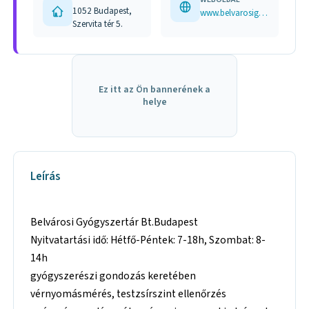
1052 Budapest,
www.belvarosigyogyszertar.hu
Szervita tér 5.
Ez itt az Ön bannerének a
helye
Leírás
Belvárosi Gyógyszertár Bt.Budapest
Nyitvatartási idő: Hétfő-Péntek: 7-18h, Szombat: 8-
14h
gyógyszerészi gondozás keretében
vérnyomásmérés, testzsírszint ellenőrzés