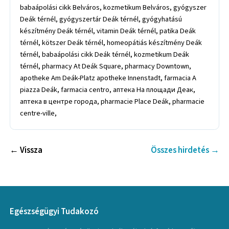
babaápolási cikk Belváros, kozmetikum Belváros, gyógyszer
Deák térnél, gyógyszertár Deák térnél, gyógyhatású
készítmény Deák térnél, vitamin Deák térnél, patika Deák
térnél, kötszer Deák térnél, homeopátiás készítmény Deák
térnél, babaápolási cikk Deák térnél, kozmetikum Deák
térnél, pharmacy At Deák Square, pharmacy Downtown,
apotheke Am Deák-Platz apotheke Innenstadt, farmacia A
piazza Deák, farmacia centro, аптека На площади Деак,
аптека в центре города, pharmacie Place Deák, pharmacie
centre-ville,
← Vissza
Összes hirdetés →
Egészségügyi Tudakozó