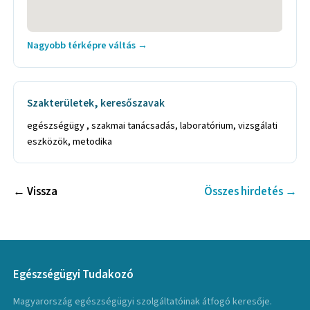
Nagyobb térképre váltás →
Szakterületek, keresőszavak
egészségügy , szakmai tanácsadás, laboratórium, vizsgálati
eszközök, metodika
← Vissza
Összes hirdetés →
Egészségügyi Tudakozó
Magyarország egészségügyi szolgáltatóinak átfogó keresője.