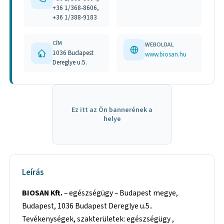
+36 1/368-8606,
+36 1/388-9183
CÍM
WEBOLDAL
1036 Budapest
www.biosan.hu
Dereglye u.5.
Ez itt az Ön bannerének a
helye
Leírás
BIOSAN Kft.
– egészségügy – Budapest megye,
Budapest, 1036 Budapest Dereglye u.5..
Tevékenységek, szakterületek: egészségügy ,