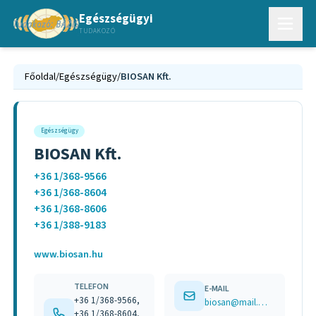
Egészségügyi
TUDAKOZÓ
Főoldal
/
Egészségügy
/
BIOSAN Kft.
Egészségügy
BIOSAN Kft.
+36 1/368-9566
+36 1/368-8604
+36 1/368-8606
+36 1/388-9183
www.biosan.hu
TELEFON
E-MAIL
+36 1/368-9566,
biosan@mail.matav.hu
+36 1/368-8604,