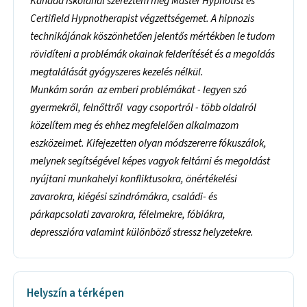
Kanada iskolánál szereztem meg Master Hypnotist és
Certifield Hypnotherapist végzettségemet. A hipnozis
technikájának köszönhetően jelentős mértékben le tudom
rövidíteni a problémák okainak felderítését és a megoldás
megtalálását gyógyszeres kezelés nélkül.
Munkám során az emberi problémákat - legyen szó
gyermekről, felnőttről vagy csoportról - több oldalról
közelítem meg és ehhez megfelelően alkalmazom
eszközeimet. Kifejezetten olyan módszererre fókuszálok,
melynek segítségével képes vagyok feltárni és megoldást
nyújtani munkahelyi konfliktusokra, önértékelési
zavarokra, kiégési szindrómákra, családi- és
párkapcsolati zavarokra, félelmekre, fóbiákra,
depresszióra valamint különböző stressz helyzetekre.
Helyszín a térképen