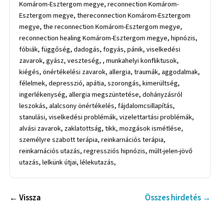
Komárom-Esztergom megye, reconnection Komárom-
Esztergom megye, thereconnection Komárom-Esztergom
megye, the reconnection Komárom-Esztergom megye,
reconnection healing Komárom-Esztergom megye, hipnózis,
fóbiák, függőség, dadogás, fogyás, pánik, viselkedési
zavarok, gyász, veszteség, , munkahelyi konfliktusok,
kiégés, önértékelési zavarok, allergia, traumák, aggodalmak,
félelmek, depresszió, apátia, szorongás, kimerültség,
ingerlékenység, allergia megszüntetése, dohányzásról
leszokás, alalcsony önértékelés, fájdalomcsillapítás,
stanulási, viselkedési problémák, vizelettartási problémák,
alvási zavarok, zaklatottság, tikk, mozgások ismétlése,
személyre szabott terápia, reinkarnációs terápia,
reinkarnációs utazás, regressziós hipnózis, múlt-jelen-jövő
utazás, lelkünk útjai, lélekutazás,
← Vissza
Összes hirdetés →