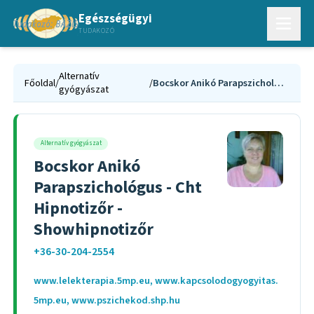
Egészségügyi
TUDAKOZÓ
Alternatív
Főoldal
/
/
Bocskor Anikó Parapszichológus - Cht Hipnotizőr - Showhipnotizőr
gyógyászat
Alternatív gyógyászat
Bocskor Anikó
Parapszichológus - Cht
Hipnotizőr -
Showhipnotizőr
+36-30-204-2554
www.lelekterapia.5mp.eu, www.kapcsolodogyogyitas.
5mp.eu, www.pszichekod.shp.hu