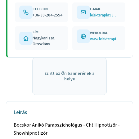
TELEFON
E-MAIL
+36-30-204-2554
lelekterapia93@gmail.com,
CÍM
WEBOLDAL
Nagykanizsa,
www.lelekterapia.5mp.eu, www.kapcsolodogyogyitas.5mp.eu, www.pszichekod.shp.hu
Oroszlány
Ez itt az Ön bannerének a
helye
Leírás
Bocskor Anikó Parapszichológus - Cht Hipnotizőr -
Showhipnotizőr