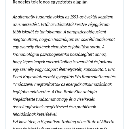
Rendelés telefonos egyeztetés alapján.
Az alternatív tudományokkal az 1993-as évektől kezdtem
az ismerkedést. Ettől az időszaktól kezdve végigjártam
több iskolát és tanfolyamat. A parapszichológusként
megtanultam, hogyan használjam fel sokrétű tudásomat
egy személy életének elemzése és jobbítása során. A
kronobiológiai pszichogenetika hozzásegített ahhoz,
hogy képes legyek energetikailag is szemlélni és javítani
egy személy vagy csoport élethelyzetét, kapcsolatait. Eric
Pearl Kapcsolatteremtő gyógyítás
® és Kapcsolatteremtés
® módszerei megtanítottak az energiák alkalmazásának
legújabb módszerére. A One-Brain Kineziológia
kiegészítette tudásomat az agy és a viselkedés
összefüggéseinek megértésével és a problémák
feloldásának kezelésével.
Ezt követően, a Hypnotism Training of Institute of Alberta