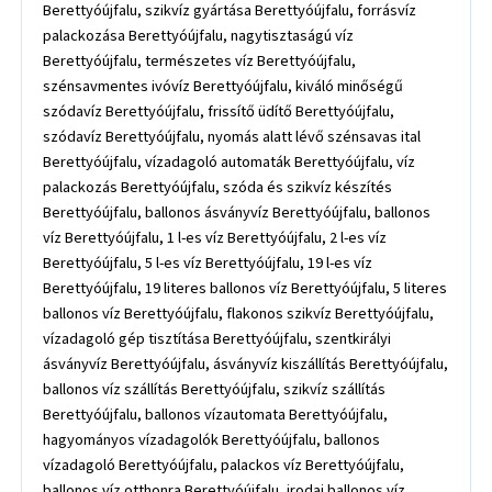
Berettyóújfalu, szikvíz gyártása Berettyóújfalu, forrásvíz
palackozása Berettyóújfalu, nagytisztaságú víz
Berettyóújfalu, természetes víz Berettyóújfalu,
szénsavmentes ivóvíz Berettyóújfalu, kiváló minőségű
szódavíz Berettyóújfalu, frissítő üdítő Berettyóújfalu,
szódavíz Berettyóújfalu, nyomás alatt lévő szénsavas ital
Berettyóújfalu, vízadagoló automaták Berettyóújfalu, víz
palackozás Berettyóújfalu, szóda és szikvíz készítés
Berettyóújfalu, ballonos ásványvíz Berettyóújfalu, ballonos
víz Berettyóújfalu, 1 l-es víz Berettyóújfalu, 2 l-es víz
Berettyóújfalu, 5 l-es víz Berettyóújfalu, 19 l-es víz
Berettyóújfalu, 19 literes ballonos víz Berettyóújfalu, 5 literes
ballonos víz Berettyóújfalu, flakonos szikvíz Berettyóújfalu,
vízadagoló gép tisztítása Berettyóújfalu, szentkirályi
ásványvíz Berettyóújfalu, ásványvíz kiszállítás Berettyóújfalu,
ballonos víz szállítás Berettyóújfalu, szikvíz szállítás
Berettyóújfalu, ballonos vízautomata Berettyóújfalu,
hagyományos vízadagolók Berettyóújfalu, ballonos
vízadagoló Berettyóújfalu, palackos víz Berettyóújfalu,
ballonos víz otthonra Berettyóújfalu, irodai ballonos víz