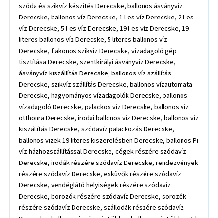
szóda és szikvíz készítés Derecske, ballonos ásványvíz
Derecske, ballonos víz Derecske, 1 l-es víz Derecske, 2 l-es
víz Derecske, 5 l-es víz Derecske, 19 l-es víz Derecske, 19
literes ballonos víz Derecske, 5 literes ballonos víz
Derecske, flakonos szikvíz Derecske, vízadagoló gép
tisztítása Derecske, szentkirályi ásványvíz Derecske,
ásványvíz kiszállítás Derecske, ballonos víz szállítás
Derecske, szikvíz szállítás Derecske, ballonos vízautomata
Derecske, hagyományos vízadagolók Derecske, ballonos
vízadagoló Derecske, palackos víz Derecske, ballonos víz
otthonra Derecske, irodai ballonos víz Derecske, ballonos víz
kiszállítás Derecske, szódavíz palackozás Derecske,
ballonos vizek 19 literes kiszerelésben Derecske, ballonos Pi
víz házhozszállítással Derecske, cégek részére szódavíz
Derecske, irodák részére szódavíz Derecske, rendezvények
részére szódavíz Derecske, esküvők részére szódavíz
Derecske, vendéglátó helyiségek részére szódavíz
Derecske, borozók részére szódavíz Derecske, sörözők
részére szódavíz Derecske, szállodák részére szódavíz