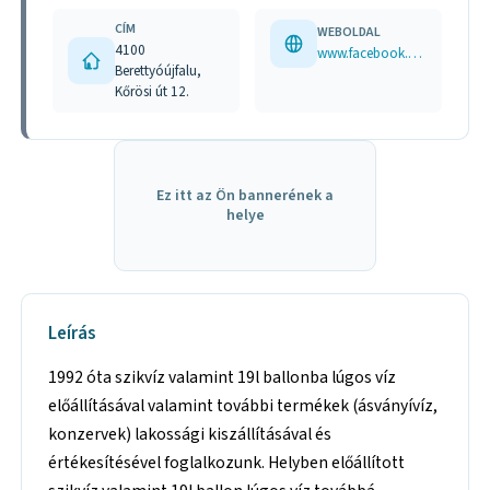
CÍM
WEBOLDAL
4100
www.facebook.com/p/Bubork-92-Kft-100075789643193/
Berettyóújfalu,
Kőrösi út 12.
Ez itt az Ön bannerének a
helye
Leírás
1992 óta szikvíz valamint 19l ballonba lúgos víz
előállításával valamint további termékek (ásványívíz,
konzervek) lakossági kiszállításával és
értékesítésével foglalkozunk. Helyben előállított