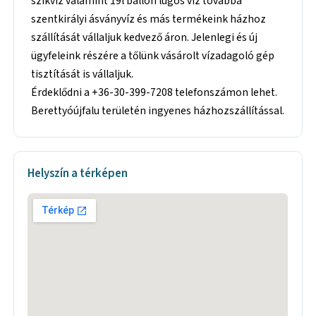
szikvíz valamint 19l ballon lúgos víz továbbá
szentkirályi ásványvíz és más termékeink házhoz
szállítását vállaljuk kedvező áron. Jelenlegi és új
ügyfeleink részére a tőlünk vásárolt vízadagoló gép
tisztítását is vállaljuk.
Érdeklődni a +36-30-399-7208 telefonszámon lehet.
Berettyóújfalu területén ingyenes házhozszállítással.
Helyszín a térképen