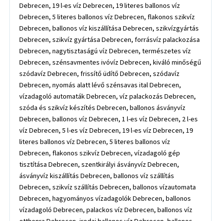
Debrecen, 19 l-es víz Debrecen, 19 literes ballonos víz
Debrecen, 5 literes ballonos víz Debrecen, flakonos szikvíz
Debrecen, ballonos víz kiszállítása Debrecen, szikvízgyártás
Debrecen, szikvíz gyártása Debrecen, forrásvíz palackozása
Debrecen, nagytisztaságú víz Debrecen, természetes víz
Debrecen, szénsavmentes ivóvíz Debrecen, kiváló minőségű
szódavíz Debrecen, frissítő üdítő Debrecen, szódavíz
Debrecen, nyomás alatt lévő szénsavas ital Debrecen,
vízadagoló automaták Debrecen, víz palackozás Debrecen,
szóda és szikvíz készítés Debrecen, ballonos ásványvíz
Debrecen, ballonos víz Debrecen, 1 l-es víz Debrecen, 2 l-es
víz Debrecen, 5 l-es víz Debrecen, 19 l-es víz Debrecen, 19
literes ballonos víz Debrecen, 5 literes ballonos víz
Debrecen, flakonos szikvíz Debrecen, vízadagoló gép
tisztítása Debrecen, szentkirályi ásványvíz Debrecen,
ásványvíz kiszállítás Debrecen, ballonos víz szállítás
Debrecen, szikvíz szállítás Debrecen, ballonos vízautomata
Debrecen, hagyományos vízadagolók Debrecen, ballonos
vízadagoló Debrecen, palackos víz Debrecen, ballonos víz