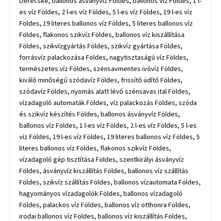
Derecske, ballonos ásványvíz Földes, ballonos víz Földes, 1 l-
es víz Földes, 2 l-es víz Földes, 5 l-es víz Földes, 19 l-es víz
Földes, 19 literes ballonos víz Földes, 5 literes ballonos víz
Földes, flakonos szikvíz Földes, ballonos víz kiszállítása
Földes, szikvízgyártás Földes, szikvíz gyártása Földes,
forrásvíz palackozása Földes, nagytisztaságú víz Földes,
természetes víz Földes, szénsavmentes ivóvíz Földes,
kiváló minőségű szódavíz Földes, frissítő üdítő Földes,
szódavíz Földes, nyomás alatt lévő szénsavas ital Földes,
vízadagoló automaták Földes, víz palackozás Földes, szóda
és szikvíz készítés Földes, ballonos ásványvíz Földes,
ballonos víz Földes, 1 l-es víz Földes, 2 l-es víz Földes, 5 l-es
víz Földes, 19 l-es víz Földes, 19 literes ballonos víz Földes, 5
literes ballonos víz Földes, flakonos szikvíz Földes,
vízadagoló gép tisztítása Földes, szentkirályi ásványvíz
Földes, ásványvíz kiszállítás Földes, ballonos víz szállítás
Földes, szikvíz szállítás Földes, ballonos vízautomata Földes,
hagyományos vízadagolók Földes, ballonos vízadagoló
Földes, palackos víz Földes, ballonos víz otthonra Földes,
irodai ballonos víz Földes, ballonos víz kiszállítás Földes,