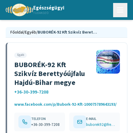
Egészségügyi
TUDAKOZÓ
Főoldal
/
Egyéb
/
BUBORÉK-92 Kft Szikvíz Berettyóújfalu Hajdú-Bihar megye
Egyéb
BUBORÉK-92 Kft
Szikvíz Berettyóújfalu
Hajdú-Bihar megye
+36-30-399-7208
www.facebook.com/p/Bubork-92-Kft-100075789643193/
TELEFON
E-MAIL
+36-30-399-7208
buborek92@freemail.hu