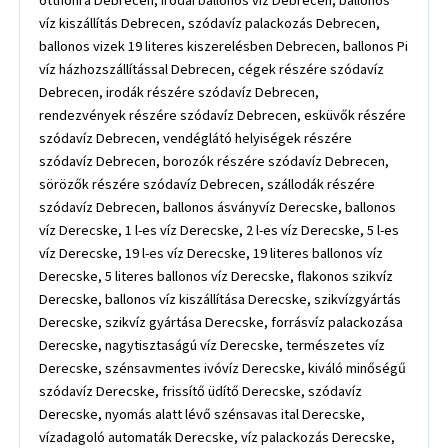
otthonra Debrecen, irodai ballonos víz Debrecen, ballonos
víz kiszállítás Debrecen, szódavíz palackozás Debrecen,
ballonos vizek 19 literes kiszerelésben Debrecen, ballonos Pi
víz házhozszállítással Debrecen, cégek részére szódavíz
Debrecen, irodák részére szódavíz Debrecen,
rendezvények részére szódavíz Debrecen, esküvők részére
szódavíz Debrecen, vendéglátó helyiségek részére
szódavíz Debrecen, borozók részére szódavíz Debrecen,
sörözők részére szódavíz Debrecen, szállodák részére
szódavíz Debrecen, ballonos ásványvíz Derecske, ballonos
víz Derecske, 1 l-es víz Derecske, 2 l-es víz Derecske, 5 l-es
víz Derecske, 19 l-es víz Derecske, 19 literes ballonos víz
Derecske, 5 literes ballonos víz Derecske, flakonos szikvíz
Derecske, ballonos víz kiszállítása Derecske, szikvízgyártás
Derecske, szikvíz gyártása Derecske, forrásvíz palackozása
Derecske, nagytisztaságú víz Derecske, természetes víz
Derecske, szénsavmentes ivóvíz Derecske, kiváló minőségű
szódavíz Derecske, frissítő üdítő Derecske, szódavíz
Derecske, nyomás alatt lévő szénsavas ital Derecske,
vízadagoló automaták Derecske, víz palackozás Derecske,