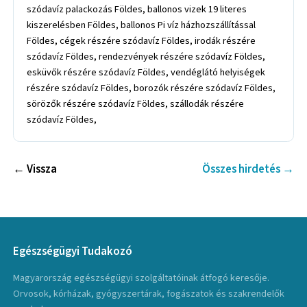
szódavíz palackozás Földes, ballonos vizek 19 literes
kiszerelésben Földes, ballonos Pi víz házhozszállítással
Földes, cégek részére szódavíz Földes, irodák részére
szódavíz Földes, rendezvények részére szódavíz Földes,
esküvők részére szódavíz Földes, vendéglátó helyiségek
részére szódavíz Földes, borozók részére szódavíz Földes,
sörözők részére szódavíz Földes, szállodák részére
szódavíz Földes,
← Vissza
Összes hirdetés →
Egészségügyi Tudakozó
Magyarország egészségügyi szolgáltatóinak átfogó keresője.
Orvosok, kórházak, gyógyszertárak, fogászatok és szakrendelők