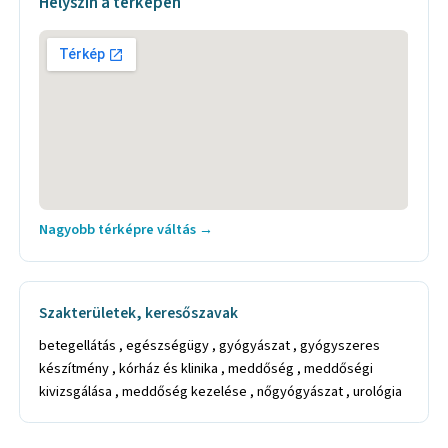
Helyszín a térképen
Nagyobb térképre váltás →
Szakterületek, keresőszavak
betegellátás , egészségügy , gyógyászat , gyógyszeres
készítmény , kórház és klinika , meddőség , meddőségi
kivizsgálása , meddőség kezelése , nőgyógyászat , urológia