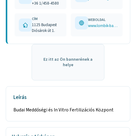
+36 1/458-4580
CÍM
WEBOLDAL
1125 Budapest
www.lombik-baby.hu
Diósárok út 1.
Ez itt az Ön bannerének a
helye
Leírás
Budai Meddőségi és In Vitro Fertilizációs Központ