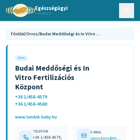
Egészségügyi
TUDAKOZÓ
Főoldal
/
Orvos
/
Budai Meddőségi és In Vitro Fertilizációs Központ
Orvos
Budai Meddőségi és In
Vitro Fertilizációs
Központ
+36 1/458-4579
+36 1/458-4580
www.lombik-baby.hu
TELEFON
E-MAIL
+36 1/458-4579,
janos.konc@mail.janoskorhaz.hu