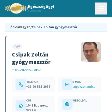
Egészségügyi
TUDAKOZÓ
Főoldal
/
Egyéb
/
Csipak Zoltán gyógymasszőr
Egyéb
Csipak Zoltán
gyógymasszőr
+36-20-595-3057
TELEFON
E-MAIL
+36-20-595-3057
csipakzoltan@gmail.com
CÍM
WEBOLDAL
1043 Budapest,
–
Virág u. 17.