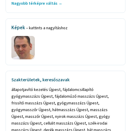
Nagyobb térképre váltás →
Képek
– kattints a nagyításhoz
Szakterületek, keresőszavak
állapotjavító kezelés Újpest, fájdalomcsillapító
gyógymasszázs Újpest, fájdaloműző masszázs Újpest,
frissítő masszázs Újpest, gyógymasszázs Újpest,
gyógymasszőr Újpest, hátmasszázs Újpest, masszázs
Újpest, masszőr Újpest, nyirok masszázs Újpest, gyógy
masszázs Újpest, cellulit masszázs Újpest, szék-irodai
masszázs Újpest, derék masszázs Újpest, hát masszázs