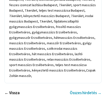
feszes izomzat lazítása Budapest, 7.kerület, sport masszázs
Budapest, 7.kerület, teljes test masszázsa Budapest,
7.kerület, kényeztető masszázs Budapest, 7.kerület, irodai
masszázs Budapest, 7.kerület, fájdalomcsillapító
gyógymasszázs Erzsébetváros, frissítő masszázs
Erzsébetváros, gyógymasszázs Erzsébetváros,
gyógymasszőr Erzsébetváros, hátmasszázs Erzsébetváros,
masszázs Erzsébetváros, masszőr Erzsébetváros, gyógy
masszázs Erzsébetváros, szék-irodai masszázs
Erzsébetváros, hát masszázs Erzsébetváros, lazító
masszázs Erzsébetváros, relax masszázs Erzsébetváros,
sport masszázs Erzsébetváros, teljes test masszázsa
Erzsébetváros, kényeztető masszázs Erzsébetváros,Csipak
Zoltán masszőr,
← Vissza
Összes hirdetés →