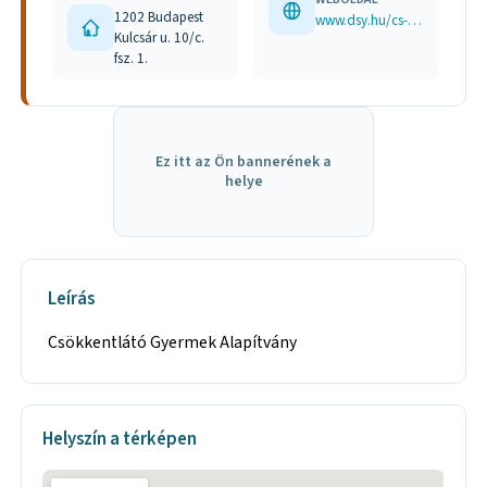
1202 Budapest
www.dsy.hu/cs-alapitvany
Kulcsár u. 10/c.
fsz. 1.
Ez itt az Ön bannerének a
helye
Leírás
Csökkentlátó Gyermek Alapítvány
Helyszín a térképen