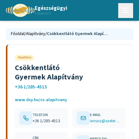
Egészségügyi
TUDAKOZÓ
Főoldal
/
Alapítvány
/
Csökkentlátó Gyermek Alapítvány
Alapítvány
Csökkentlátó
Gyermek Alapítvány
+36 1/285-4513
www.dsy.hu/cs-alapitvany
TELEFON
E-MAIL
+36 1/285-4513
simasz@axelero.hu
CÍM
WEBOLDAL