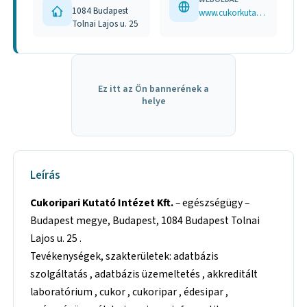
1084 Budapest
www.cukorkutato.hu
Tolnai Lajos u. 25
Ez itt az Ön bannerének a
helye
Leírás
Cukoripari Kutató Intézet Kft.
– egészségügy –
Budapest megye, Budapest, 1084 Budapest Tolnai
Lajos u. 25 .
Tevékenységek, szakterületek: adatbázis
szolgáltatás , adatbázis üzemeltetés , akkreditált
laboratórium , cukor , cukoripar , édesipar ,