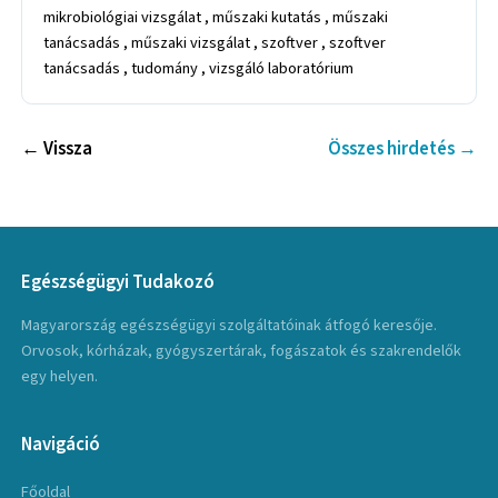
mikrobiológiai vizsgálat , műszaki kutatás , műszaki
tanácsadás , műszaki vizsgálat , szoftver , szoftver
tanácsadás , tudomány , vizsgáló laboratórium
← Vissza
Összes hirdetés →
Egészségügyi Tudakozó
Magyarország egészségügyi szolgáltatóinak átfogó keresője.
Orvosok, kórházak, gyógyszertárak, fogászatok és szakrendelők
egy helyen.
Navigáció
Főoldal