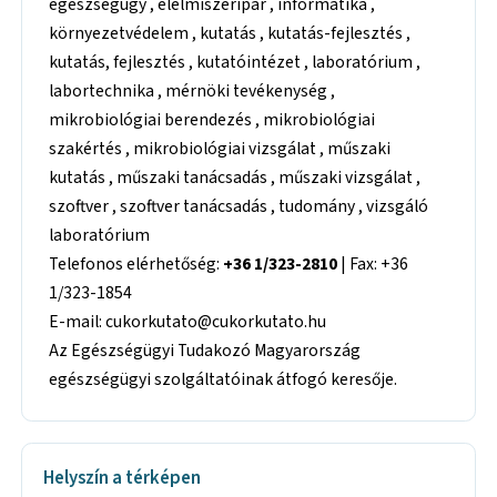
egészségügy , élelmiszeripar , informatika ,
környezetvédelem , kutatás , kutatás-fejlesztés ,
kutatás, fejlesztés , kutatóintézet , laboratórium ,
labortechnika , mérnöki tevékenység ,
mikrobiológiai berendezés , mikrobiológiai
szakértés , mikrobiológiai vizsgálat , műszaki
kutatás , műszaki tanácsadás , műszaki vizsgálat ,
szoftver , szoftver tanácsadás , tudomány , vizsgáló
laboratórium
Telefonos elérhetőség:
+36 1/323-2810
| Fax: +36
1/323-1854
E-mail: cukorkutato@cukorkutato.hu
Az Egészségügyi Tudakozó Magyarország
egészségügyi szolgáltatóinak átfogó keresője.
Helyszín a térképen