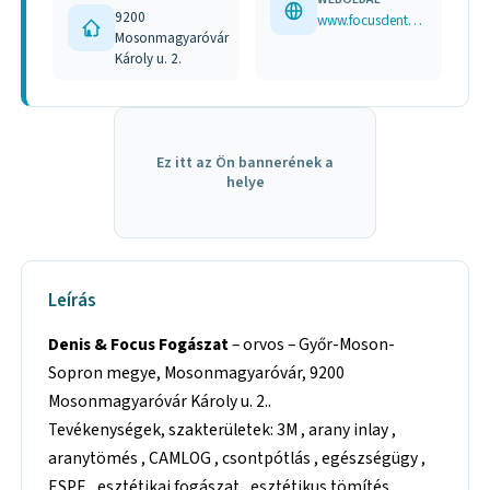
9200
www.focusdental.hu
Mosonmagyaróvár
Károly u. 2.
Ez itt az Ön bannerének a
helye
Leírás
Denis & Focus Fogászat
– orvos – Győr-Moson-
Sopron megye, Mosonmagyaróvár, 9200
Mosonmagyaróvár Károly u. 2..
Tevékenységek, szakterületek: 3M , arany inlay ,
aranytömés , CAMLOG , csontpótlás , egészségügy ,
ESPE , esztétikai fogászat , esztétikus tömítés ,