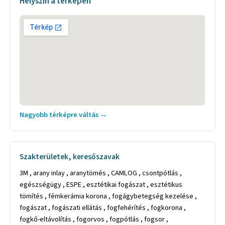
Helyszín a térképen
Nagyobb térképre váltás →
Szakterületek, keresőszavak
3M , arany inlay , aranytömés , CAMLOG , csontpótlás ,
egészségügy , ESPE , esztétikai fogászat , esztétikus
tömítés , fémkerámia korona , fogágybetegség kezelése ,
fogászat , fogászati ellátás , fogfehérítés , fogkorona ,
fogkő-eltávolítás , fogorvos , fogpótlás , fogsor ,