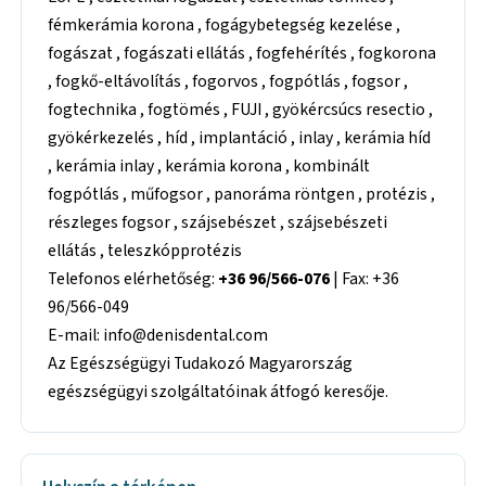
fémkerámia korona , fogágybetegség kezelése ,
fogászat , fogászati ellátás , fogfehérítés , fogkorona
, fogkő-eltávolítás , fogorvos , fogpótlás , fogsor ,
fogtechnika , fogtömés , FUJI , gyökércsúcs resectio ,
gyökérkezelés , híd , implantáció , inlay , kerámia híd
, kerámia inlay , kerámia korona , kombinált
fogpótlás , műfogsor , panoráma röntgen , protézis ,
részleges fogsor , szájsebészet , szájsebészeti
ellátás , teleszkópprotézis
Telefonos elérhetőség:
+36 96/566-076
| Fax: +36
96/566-049
E-mail: info@denisdental.com
Az Egészségügyi Tudakozó Magyarország
egészségügyi szolgáltatóinak átfogó keresője.