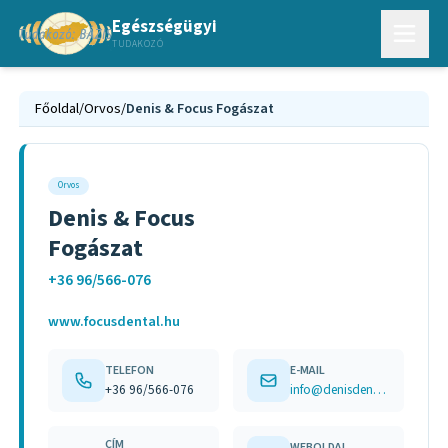
Egészségügyi
TUDAKOZÓ
Főoldal
/
Orvos
/
Denis & Focus Fogászat
Orvos
Denis & Focus
Fogászat
+36 96/566-076
www.focusdental.hu
TELEFON
E-MAIL
+36 96/566-076
info@denisdental.com
CÍM
WEBOLDAL