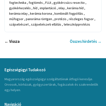
fogtechnika , fogtömés , FUJI , gyökércsúcs resectio ,
gyökérkezelés , híd , implantáció , inlay , kerámia híd ,
kerámia inlay , kerámia korona , kombinált fogpótlás ,
műfogsor , panoráma röntgen , protézis , részleges fogsor ,
szájsebészet , szájsebészeti ellátás , teleszkópprotézis
← Vissza
Összes hirdetés →
Egészségügyi Tudakozó
Magyarország egészségügyi szolgáltatóinak átfogó keresője.
Orvosok, kórházak, gyógyszertárak, fogászatok és szakrendelők
egy helyen.
Navigáció