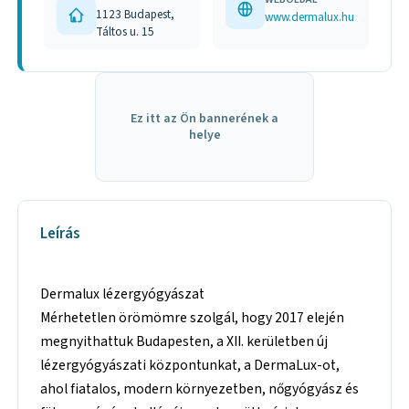
1123 Budapest,
www.dermalux.hu
Táltos u. 15
Ez itt az Ön bannerének a
helye
Leírás
Dermalux lézergyógyászat
Mérhetetlen örömömre szolgál, hogy 2017 elején
megnyithattuk Budapesten, a XII. kerületben új
lézergyógyászati központunkat, a DermaLux-ot,
ahol fiatalos, modern környezetben, nőgyógyász és