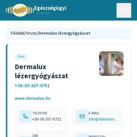
Egészségügyi
TUDAKOZÓ
Főoldal
/
Orvos
/
Dermalux lézergyógyászat
Orvos
Dermalux
lézergyógyászat
+36-30-207-0751
www.dermalux.hu
TELEFON
E-MAIL
+36-30-207-0751
info@dermalux.hu
CÍM
WEBOLDAL