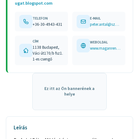
ugat.blogspot.com
TELEFON
E-MAIL
+36-30-4943-431
peter.antal@szentlukacsrendelo.hu
CÍM
WEBOLDAL
1138 Budapest,
www.maganrendeles.szentlukacsrendelo.hu keletesnyugat.blogspot.com
Váci út170/b fsz1.
1-es csengő
Ez itt az Ön bannerének a
helye
Leírás