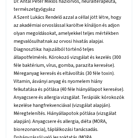
Dr. Antal Péter Miklós háziorvos, neurálterapeuta,
természetgyógyász
A Szent Lukács Rendelő azzal a céllal jött létre, hogy
az akadémiai orvoslással karöltve kínáljon és adjon
olyan megoldásokat, amelyekkel teljes mértékben
megvalósulhatnak az orvosi hivatás alapjai.
Diagnosztika: hajszálból történő teljes
állapotfelmérés. Kórokozó vizsgálat és kezelés (300
féle baktérium, vírus, gomba, parazita keresése).
Méreganyag keresés és eltávolítás (30 féle toxin).
Vitamin, ásványi anyag és nyomelem hiány
felkutatása és pótlása (40 féle hiányállapot keresése).
Anyagcsere és allergia vizsgálat. Terápiák: kórokozók
kezelése hangfrekvenciával (vizsgálat alapján).
Méregtelenítés. Hiányállapotok pótlása (vizsgálat
alapján). Anyagcsere és allergia, diéta (MORA,
biorezonancia), táplálkozási tanácsadás.
Dohányzásról való leszoktatás (MORA,