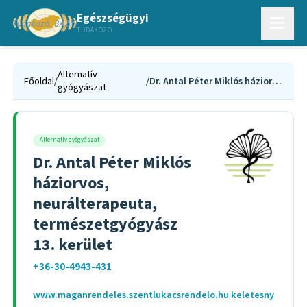
Egészségügyi
TUDAKOZÓ
Alternatív
Főoldal
/
/
Dr. Antal Péter Miklós háziorvos, neurálterapeuta, természetgyógyász 13. kerület
gyógyászat
Alternatív gyógyászat
Dr. Antal Péter Miklós
háziorvos,
neurálterapeuta,
természetgyógyász
13. kerület
+36-30-4943-431
www.maganrendeles.szentlukacsrendelo.hu keletesny