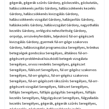
gégerák, gégerák szűrés Gárdony, góckezelés, góckutatás,
halláscsökkenés javítás Gárdony, halláscsökkenés kezelés
Gárdony, halláscsökkenés kivizsgálás Gárdony,
halláscsökkenés vizsgálat Gárdony, hallásjavítás Gárdony,
halláskezelés Gárdony, hallásvizsgálat Gárdony, nagyothallás
kezelés Gárdony, orrlégzési nehezítettség Gárdony,
orrpolyp, orrsövényferdülés, teljeskörű fül-orr-gégészeti
kivizsgálás Gárdony, gyermek fül-orr-gége szakorvos
Gárdony, hallásvizsgálat programozása Seregélyes, krónikus
betegségek gondozása Seregélyes, általános fül-orr-
gégészeti problémával küszködő betegek vizsgálata
Seregélyes, orvosi rendelés Seregélyes, gégészet
Seregélyes, fülészet Seregélyes, fül orr gégész szakorvos
Seregélyes, fül-orr-gégész, fül-orr-gégész szakorvos
Seregélyes, fül-orr-gégészeti rákszűrés Seregélyes, fül-orr-
gégészeti vizsgálat Seregélyes, fülészet Seregélyes,
fülfájás Seregélyes, fülfájás gyógyítás Seregélyes, fülfájás
kezelés Seregélyes, fülgyógyászat Seregélyes, fülgyulladás
kezelés Seregélyes, gégerák, gégerák szűrés Seregélyes,