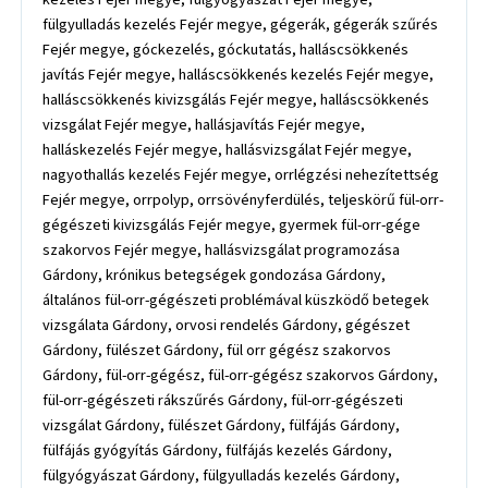
fülgyulladás kezelés Fejér megye, gégerák, gégerák szűrés
Fejér megye, góckezelés, góckutatás, halláscsökkenés
javítás Fejér megye, halláscsökkenés kezelés Fejér megye,
halláscsökkenés kivizsgálás Fejér megye, halláscsökkenés
vizsgálat Fejér megye, hallásjavítás Fejér megye,
halláskezelés Fejér megye, hallásvizsgálat Fejér megye,
nagyothallás kezelés Fejér megye, orrlégzési nehezítettség
Fejér megye, orrpolyp, orrsövényferdülés, teljeskörű fül-orr-
gégészeti kivizsgálás Fejér megye, gyermek fül-orr-gége
szakorvos Fejér megye, hallásvizsgálat programozása
Gárdony, krónikus betegségek gondozása Gárdony,
általános fül-orr-gégészeti problémával küszködő betegek
vizsgálata Gárdony, orvosi rendelés Gárdony, gégészet
Gárdony, fülészet Gárdony, fül orr gégész szakorvos
Gárdony, fül-orr-gégész, fül-orr-gégész szakorvos Gárdony,
fül-orr-gégészeti rákszűrés Gárdony, fül-orr-gégészeti
vizsgálat Gárdony, fülészet Gárdony, fülfájás Gárdony,
fülfájás gyógyítás Gárdony, fülfájás kezelés Gárdony,
fülgyógyászat Gárdony, fülgyulladás kezelés Gárdony,