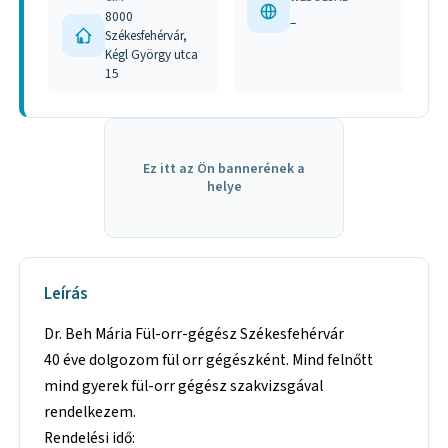
8000
–
Székesfehérvár,
Kégl György utca
15
Ez itt az Ön bannerének a
helye
Leírás
Dr. Beh Mária Fül-orr-gégész Székesfehérvár
40 éve dolgozom fül orr gégészként. Mind felnőtt
mind gyerek fül-orr gégész szakvizsgával
rendelkezem.
Rendelési idő: