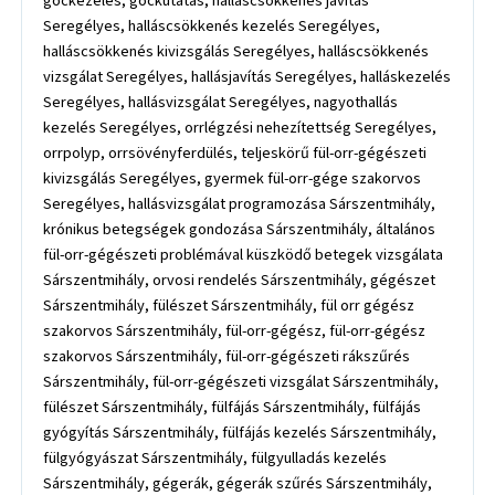
góckezelés, góckutatás, halláscsökkenés javítás
Seregélyes, halláscsökkenés kezelés Seregélyes,
halláscsökkenés kivizsgálás Seregélyes, halláscsökkenés
vizsgálat Seregélyes, hallásjavítás Seregélyes, halláskezelés
Seregélyes, hallásvizsgálat Seregélyes, nagyothallás
kezelés Seregélyes, orrlégzési nehezítettség Seregélyes,
orrpolyp, orrsövényferdülés, teljeskörű fül-orr-gégészeti
kivizsgálás Seregélyes, gyermek fül-orr-gége szakorvos
Seregélyes, hallásvizsgálat programozása Sárszentmihály,
krónikus betegségek gondozása Sárszentmihály, általános
fül-orr-gégészeti problémával küszködő betegek vizsgálata
Sárszentmihály, orvosi rendelés Sárszentmihály, gégészet
Sárszentmihály, fülészet Sárszentmihály, fül orr gégész
szakorvos Sárszentmihály, fül-orr-gégész, fül-orr-gégész
szakorvos Sárszentmihály, fül-orr-gégészeti rákszűrés
Sárszentmihály, fül-orr-gégészeti vizsgálat Sárszentmihály,
fülészet Sárszentmihály, fülfájás Sárszentmihály, fülfájás
gyógyítás Sárszentmihály, fülfájás kezelés Sárszentmihály,
fülgyógyászat Sárszentmihály, fülgyulladás kezelés
Sárszentmihály, gégerák, gégerák szűrés Sárszentmihály,