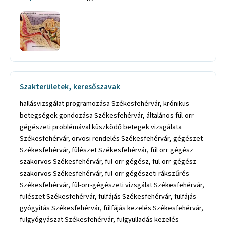
Szakterületek, keresőszavak
hallásvizsgálat programozása Székesfehérvár, krónikus
betegségek gondozása Székesfehérvár, általános fül-orr-
gégészeti problémával küszködő betegek vizsgálata
Székesfehérvár, orvosi rendelés Székesfehérvár, gégészet
Székesfehérvár, fülészet Székesfehérvár, fül orr gégész
szakorvos Székesfehérvár, fül-orr-gégész, fül-orr-gégész
szakorvos Székesfehérvár, fül-orr-gégészeti rákszűrés
Székesfehérvár, fül-orr-gégészeti vizsgálat Székesfehérvár,
fülészet Székesfehérvár, fülfájás Székesfehérvár, fülfájás
gyógyítás Székesfehérvár, fülfájás kezelés Székesfehérvár,
fülgyógyászat Székesfehérvár, fülgyulladás kezelés