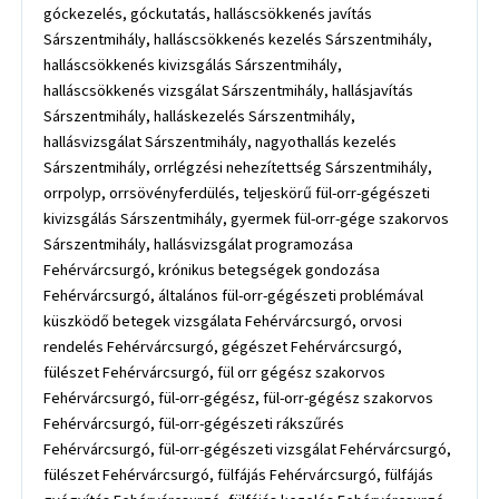
góckezelés, góckutatás, halláscsökkenés javítás
Sárszentmihály, halláscsökkenés kezelés Sárszentmihály,
halláscsökkenés kivizsgálás Sárszentmihály,
halláscsökkenés vizsgálat Sárszentmihály, hallásjavítás
Sárszentmihály, halláskezelés Sárszentmihály,
hallásvizsgálat Sárszentmihály, nagyothallás kezelés
Sárszentmihály, orrlégzési nehezítettség Sárszentmihály,
orrpolyp, orrsövényferdülés, teljeskörű fül-orr-gégészeti
kivizsgálás Sárszentmihály, gyermek fül-orr-gége szakorvos
Sárszentmihály, hallásvizsgálat programozása
Fehérvárcsurgó, krónikus betegségek gondozása
Fehérvárcsurgó, általános fül-orr-gégészeti problémával
küszködő betegek vizsgálata Fehérvárcsurgó, orvosi
rendelés Fehérvárcsurgó, gégészet Fehérvárcsurgó,
fülészet Fehérvárcsurgó, fül orr gégész szakorvos
Fehérvárcsurgó, fül-orr-gégész, fül-orr-gégész szakorvos
Fehérvárcsurgó, fül-orr-gégészeti rákszűrés
Fehérvárcsurgó, fül-orr-gégészeti vizsgálat Fehérvárcsurgó,
fülészet Fehérvárcsurgó, fülfájás Fehérvárcsurgó, fülfájás