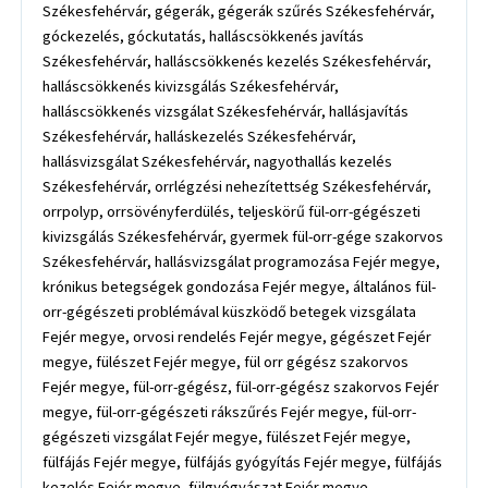
Székesfehérvár, gégerák, gégerák szűrés Székesfehérvár,
góckezelés, góckutatás, halláscsökkenés javítás
Székesfehérvár, halláscsökkenés kezelés Székesfehérvár,
halláscsökkenés kivizsgálás Székesfehérvár,
halláscsökkenés vizsgálat Székesfehérvár, hallásjavítás
Székesfehérvár, halláskezelés Székesfehérvár,
hallásvizsgálat Székesfehérvár, nagyothallás kezelés
Székesfehérvár, orrlégzési nehezítettség Székesfehérvár,
orrpolyp, orrsövényferdülés, teljeskörű fül-orr-gégészeti
kivizsgálás Székesfehérvár, gyermek fül-orr-gége szakorvos
Székesfehérvár, hallásvizsgálat programozása Fejér megye,
krónikus betegségek gondozása Fejér megye, általános fül-
orr-gégészeti problémával küszködő betegek vizsgálata
Fejér megye, orvosi rendelés Fejér megye, gégészet Fejér
megye, fülészet Fejér megye, fül orr gégész szakorvos
Fejér megye, fül-orr-gégész, fül-orr-gégész szakorvos Fejér
megye, fül-orr-gégészeti rákszűrés Fejér megye, fül-orr-
gégészeti vizsgálat Fejér megye, fülészet Fejér megye,
fülfájás Fejér megye, fülfájás gyógyítás Fejér megye, fülfájás
kezelés Fejér megye, fülgyógyászat Fejér megye,