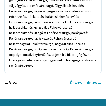
gyógyítás Fehérvárcsurgó, fülfájás kezelés Fehérvárcsurgó,
fülgyógyászat Fehérvárcsurgó, fülgyulladás kezelés
Fehérvárcsurgó, gégerák, gégerák szűrés Fehérvárcsurgó,
góckezelés, góckutatás, halláscsökkenés javítás
Fehérvárcsurgó, halláscsökkenés kezelés Fehérvárcsurgó,
halláscsökkenés kivizsgálás Fehérvárcsurgó,
halláscsökkenés vizsgálat Fehérvárcsurgó, hallásjavítás
Fehérvárcsurgó, halláskezelés Fehérvárcsurgó,
hallásvizsgálat Fehérvárcsurgó, nagyothallás kezelés
Fehérvárcsurgó, orrlégzési nehezítettség Fehérvárcsurgó,
orrpolyp, orrsövényferdülés, teljeskörű fül-orr-gégészeti
kivizsgálás Fehérvárcsurgó, gyermek fül-orr-gége szakorvos
Fehérvárcsurgó,
← Vissza
Összes hirdetés →