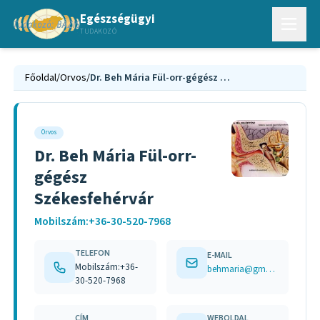
Egészségügyi
TUDAKOZÓ
Főoldal
/
Orvos
/
Dr. Beh Mária Fül-orr-gégész Székesfehérvár
Orvos
Dr. Beh Mária Fül-orr-
gégész
Székesfehérvár
Mobilszám:+36-30-520-7968
TELEFON
E-MAIL
Mobilszám:+36-
behmaria@gmail.com
30-520-7968
CÍM
WEBOLDAL