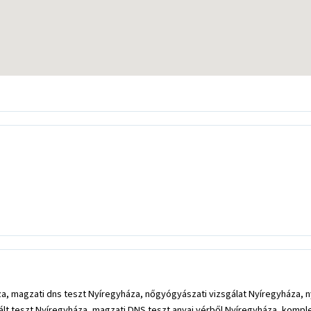
, magzati dns teszt Nyíregyháza, nőgyógyászati vizsgálat Nyíregyháza, 
 teszt Nyíregyháza, magzati DNS teszt anyai vérből Nyíregyháza, komplet