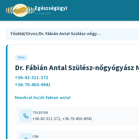
Egészségügyi
TUDAKOZÓ
Főoldal
/
Orvos
/
Dr. Fábián Antal Szülész-nőgyógyász Nyíregyháza
Orvos
Dr. Fábián Antal Szülész-nőgyógyász
+36-42-311-372
+36-70-450-4941
fmedical.hu/dr-fabian-antal
TELEFON
+36-42-311-372, +36-70-450-4941
CÍM