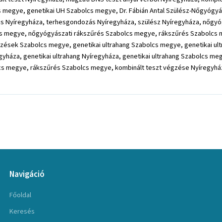
s megye, genetikai UH Szabolcs megye, Dr. Fábián Antal Szülész-Nőgyógyá
s Nyíregyháza, terhesgondozás Nyíregyháza, szülész Nyíregyháza, nőgyó
cs megye, nőgyógyászati rákszűrés Szabolcs megye, rákszűrés Szabolcs
ések Szabolcs megye, genetikai ultrahang Szabolcs megye, genetikai ult
gyháza, genetikai ultrahang Nyíregyháza, genetikai ultrahang Szabolcs m
cs megye, rákszűrés Szabolcs megye, kombinált teszt végzése Nyíregyház
Navigáció
Főoldal
Keresés