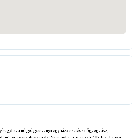
nyíregyháza nőgyógyász, nyíregyháza szülész nőgyógyász,
t nőgyógyászati vizsgálat Nyíregyháza, magzati DNS teszt anyai