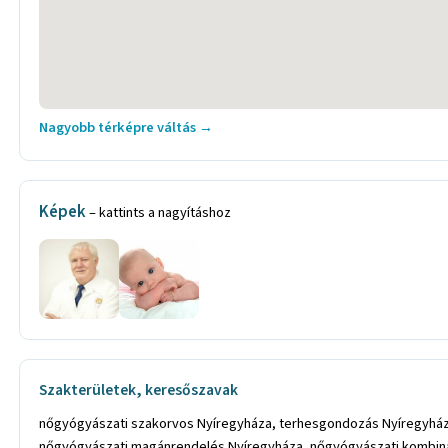
Nagyobb térképre váltás →
Képek
– kattints a nagyításhoz
Szakterületek, keresőszavak
nőgyógyászati szakorvos Nyíregyháza, terhesgondozás Nyíregyháza
nőgyógyászati magánrendelés Nyíregyháza, nőgyógyászati kombinált