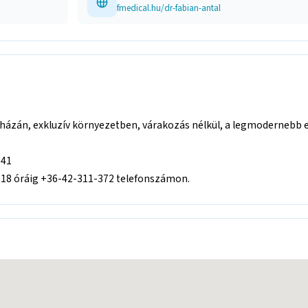
fmedical.hu/dr-fabian-antal
yházán, exkluzív környezetben, várakozás nélkül, a legmodernebb e
941
-18 óráig +36-42-311-372 telefonszámon.