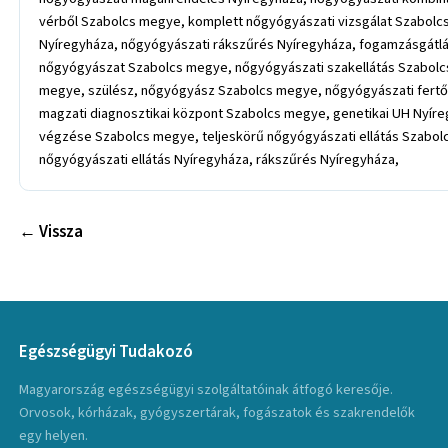
vérből Szabolcs megye, komplett nőgyógyászati vizsgálat Szabolc
Nyíregyháza, nőgyógyászati rákszűrés Nyíregyháza, fogamzásgátlá
nőgyógyászat Szabolcs megye, nőgyógyászati szakellátás Szabol
megye, szülész, nőgyógyász Szabolcs megye, nőgyógyászati fertőz
magzati diagnosztikai központ Szabolcs megye, genetikai UH Nyíre
végzése Szabolcs megye, teljeskörű nőgyógyászati ellátás Szabol
nőgyógyászati ellátás Nyíregyháza, rákszűrés Nyíregyháza,
← Vissza
Egészségügyi Tudakozó
Magyarország egészségügyi szolgáltatóinak átfogó keresője.
Orvosok, kórházak, gyógyszertárak, fogászatok és szakrendelők
egy helyen.