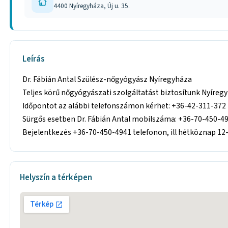
4400 Nyíregyháza, Új u. 35.
Leírás
Dr. Fábián Antal Szülész-nőgyógyász Nyíregyháza
Teljes körű nőgyógyászati szolgáltatást biztosítunk Nyíreg
Időpontot az alábbi telefonszámon kérhet: +36-42-311-372
Sürgős esetben Dr. Fábián Antal mobilszáma: +36-70-450-4
Bejelentkezés +36-70-450-4941 telefonon, ill hétköznap 12
Helyszín a térképen