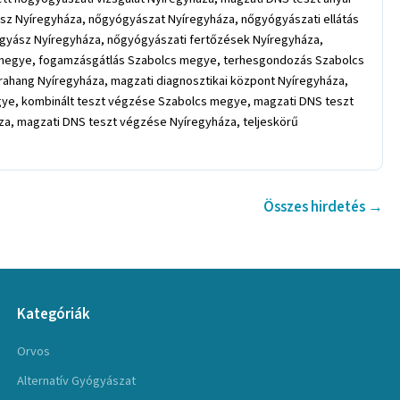
sz Nyíregyháza, nőgyógyászat Nyíregyháza, nőgyógyászati ellátás
gyász Nyíregyháza, nőgyógyászati fertőzések Nyíregyháza,
 megye, fogamzásgátlás Szabolcs megye, terhesgondozás Szabolcs
rahang Nyíregyháza, magzati diagnosztikai központ Nyíregyháza,
egye, kombinált teszt végzése Szabolcs megye, magzati DNS teszt
a, magzati DNS teszt végzése Nyíregyháza, teljeskörű
Összes hirdetés →
Kategóriák
Orvos
Alternatív Gyógyászat