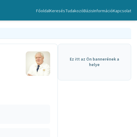
Főoldal
Keresés
TudakozóBázis
Információ
Kapcsolat
Ez itt az Ön bannerének a
helye