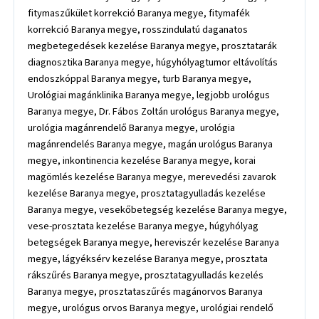
fitymaszűkület korrekció Baranya megye, fitymafék
korrekció Baranya megye, rosszindulatú daganatos
megbetegedések kezelése Baranya megye, prosztatarák
diagnosztika Baranya megye, húgyhólyagtumor eltávolítás
endoszkóppal Baranya megye, turb Baranya megye,
Urológiai magánklinika Baranya megye, legjobb urológus
Baranya megye, Dr. Fábos Zoltán urológus Baranya megye,
urológia magánrendelő Baranya megye, urológia
magánrendelés Baranya megye, magán urológus Baranya
megye, inkontinencia kezelése Baranya megye, korai
magömlés kezelése Baranya megye, merevedési zavarok
kezelése Baranya megye, prosztatagyulladás kezelése
Baranya megye, vesekőbetegség kezelése Baranya megye,
vese-prosztata kezelése Baranya megye, húgyhólyag
betegségek Baranya megye, hereviszér kezelése Baranya
megye, lágyéksérv kezelése Baranya megye, prosztata
rákszűrés Baranya megye, prosztatagyulladás kezelés
Baranya megye, prosztataszűrés magánorvos Baranya
megye, urológus orvos Baranya megye, urológiai rendelő