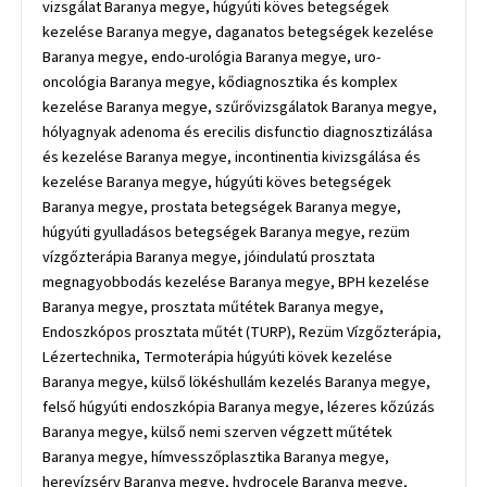
vizsgálat Baranya megye, húgyúti köves betegségek
kezelése Baranya megye, daganatos betegségek kezelése
Baranya megye, endo-urológia Baranya megye, uro-
oncológia Baranya megye, kődiagnosztika és komplex
kezelése Baranya megye, szűrővizsgálatok Baranya megye,
hólyagnyak adenoma és erecilis disfunctio diagnosztizálása
és kezelése Baranya megye, incontinentia kivizsgálása és
kezelése Baranya megye, húgyúti köves betegségek
Baranya megye, prostata betegségek Baranya megye,
húgyúti gyulladásos betegségek Baranya megye, rezüm
vízgőzterápia Baranya megye, jóindulatú prosztata
megnagyobbodás kezelése Baranya megye, BPH kezelése
Baranya megye, prosztata műtétek Baranya megye,
Endoszkópos prosztata műtét (TURP), Rezüm Vízgőzterápia,
Lézertechnika, Termoterápia húgyúti kövek kezelése
Baranya megye, külső lökéshullám kezelés Baranya megye,
felső húgyúti endoszkópia Baranya megye, lézeres kőzúzás
Baranya megye, külső nemi szerven végzett műtétek
Baranya megye, hímvesszőplasztika Baranya megye,
herevízsérv Baranya megye, hydrocele Baranya megye,