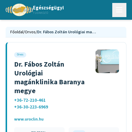
Egészségügyi
TUDAKOZÓ
Főoldal
/
Orvos
/
Dr. Fábos Zoltán Urológiai magánklinika Baranya megye
Orvos
Dr. Fábos Zoltán
Urológiai
magánklinika Baranya
megye
+36-72-210-461
+36-30-223-6969
www.uroclin.hu