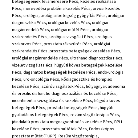
betegségeinek felismerésére Pécs, kezelés realizálása
Pécs, merevedési probléma kezelés Pécs, orvosi kezelés
Pécs, urológia, urológiai betegség gyógyítás Pécs, urológiai
diagnosztika Pécs, urológiai kezelés Pécs, urológiai
magánrendelő Pécs, urológiai műtét Pécs, urológiai
szakrendelés Pécs, urológiai vizsgálat Pécs, urológus
szakorvos Pécs, prosztata rákszűrés Pécs, urológiai
szakrendelés Pécs, prosztata betegségek kezelése Pécs,
urológiai magánrendelés Pécs, ultrahand diagnosztika Pécs,
vizelet vizsgálat Pécs, húgyúti köves betegségek kezelése
Pécs, daganatos betegségek kezelése Pécs, endo-urológia
Pécs, uro-oncológia Pécs, kődiagnosztika és komplex
kezelése Pécs, szűrővizsgálatok Pécs, hólyagnyak adenoma
és erecilis disfunctio diagnosztizálása és kezelése Pécs,
incontinentia kvizsgálása és kezelése Pécs, húgyúti köves
betegségek Pécs, prostata betegségek Pécs, húgyúti
gyulladásos betegségek Pécs, rezüm vízgőzterápia Pécs,
jóindulatú prosztata megnagyobbodás kezelése Pécs, BPH
kezelése Pécs, prosztata műtétek Pécs, Endoszkópos
prosztata műtét (TURP), Rezüm Vízgőzterápia,