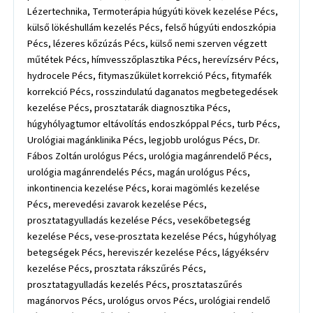
Lézertechnika, Termoterápia húgyúti kövek kezelése Pécs,
külső lökéshullám kezelés Pécs, felső húgyúti endoszkópia
Pécs, lézeres kőzúzás Pécs, külső nemi szerven végzett
műtétek Pécs, hímvesszőplasztika Pécs, herevízsérv Pécs,
hydrocele Pécs, fitymaszűkület korrekció Pécs, fitymafék
korrekció Pécs, rosszindulatú daganatos megbetegedések
kezelése Pécs, prosztatarák diagnosztika Pécs,
húgyhólyagtumor eltávolítás endoszkóppal Pécs, turb Pécs,
Urológiai magánklinika Pécs, legjobb urológus Pécs, Dr.
Fábos Zoltán urológus Pécs, urológia magánrendelő Pécs,
urológia magánrendelés Pécs, magán urológus Pécs,
inkontinencia kezelése Pécs, korai magömlés kezelése
Pécs, merevedési zavarok kezelése Pécs,
prosztatagyulladás kezelése Pécs, vesekőbetegség
kezelése Pécs, vese-prosztata kezelése Pécs, húgyhólyag
betegségek Pécs, hereviszér kezelése Pécs, lágyéksérv
kezelése Pécs, prosztata rákszűrés Pécs,
prosztatagyulladás kezelés Pécs, prosztataszűrés
magánorvos Pécs, urológus orvos Pécs, urológiai rendelő