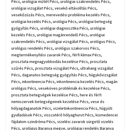
Pécs, urológiai műtét Pécs, urológiai szakrendelés Pécs,
urológiai vizsgálat Pécs, vesekő eltávolítás Pécs,
vesekőzúzás Pécs, merevedési probléma kezelés Pécs,
urológiai kezelés Pécs, urológia Pécs, urológiai betegség
gyógyítás Pécs, urológiai diagnosztika Pécs, urológiai
kezelés Pécs, urológiai magánrendelő Pécs, urológiai
szakrendelés Pécs, urológiai vizsgálat Pécs, urológus Pécs,
urológus rendelés Pécs, urológus szakorvos Pécs,
megtermékenyítési zavarok Pécs, férfi klimax Pécs,
prosztata megnagyobbodás kezelése Pécs, prosztata
szűrés Pécs, prosztata vizsgálat Pécs, ultrahang vizsgálat
Pécs, daganatos betegség gyógyítás Pécs, húgykővizsgálat
Pécs, inkontinencia Pécs, inkontinencia kezelés Pécs, magán
urológus Pécs, veseköves problémák és kezelése Pécs,
prosztata betegségek kezelése Pécs, here és férfi
nemiszervek betegségeinek kezelése Pécs, vese és
hólyagdaganatok Pécs, vizeletinkontinencia Pécs, húgyúti
gyulladások Pécs, visszatérő hólyaghurut Pécs, kismedencei
fájdalom szindróma Pécs, vizelési zavarok sürgető vizelés
Pécs, urológus Baranya megye, urológiai rendelés Baranya