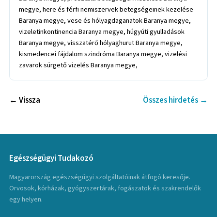
megye, here és férfi nemiszervek betegségeinek kezelése
Baranya megye, vese és hólyagdaganatok Baranya megye,
vizeletinkontinencia Baranya megye, húgyúti gyulladások
Baranya megye, visszatérő hólyaghurut Baranya megye,
kismedencei fájdalom szindróma Baranya megye, vizelési
zavarok sürgető vizelés Baranya megye,
← Vissza
Összes hirdetés →
Egészségügyi Tudakozó
Magyarország egészségügyi szolgáltatóinak átfogó keresője.
Orvosok, kórházak, gyógyszertárak, fogászatok és szakrendelők
egy helyen.