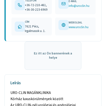
TELEFON
E-MAIL
+36-72-210-461,
info@uroclin.hu
+36-30-223-6969
CÍM
WEBOLDAL
7621 Pécs,
www.uroclin.hu
Irgalmasok u. 1.
Ez itt az Ön bannerének a
helye
Leírás
URO-CLIN MAGÁNKLINIKA
Kórház luxuskörülmények között
Az URO-CLIN-nél urológiai és andrológiai