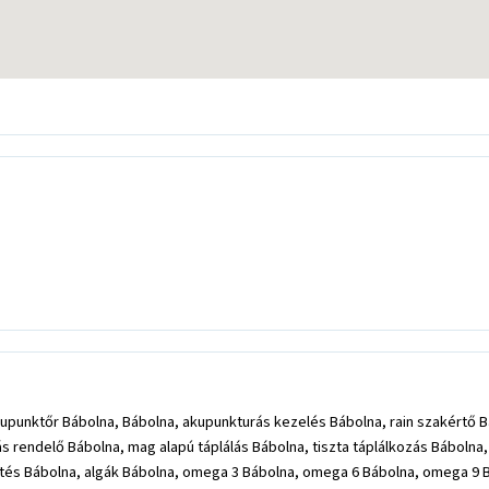
punktőr Bábolna, Bábolna, akupunkturás kezelés Bábolna, rain szakértő B
s rendelő Bábolna, mag alapú táplálás Bábolna, tiszta táplálkozás Bábolna
és Bábolna, algák Bábolna, omega 3 Bábolna, omega 6 Bábolna, omega 9 Báb