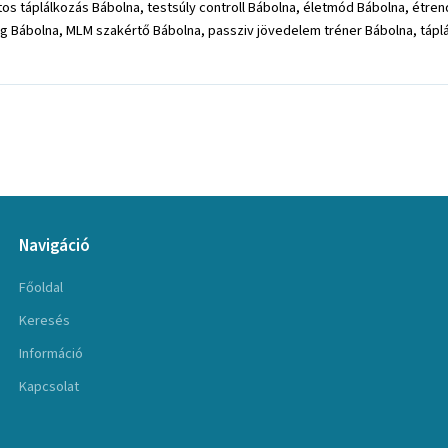
s táplálkozás Bábolna, testsúly controll Bábolna, életmód Bábolna, étren
 Bábolna, MLM szakértő Bábolna, passziv jövedelem tréner Bábolna, táplá
Navigáció
Főoldal
Keresés
Információ
Kapcsolat