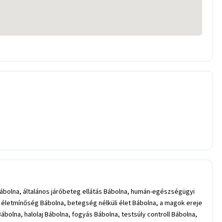
ábolna, általános járóbeteg ellátás Bábolna, humán-egészségügyi
, életmínőség Bábolna, betegség nélküli élet Bábolna, a magok ereje
olna, halolaj Bábolna, fogyás Bábolna, testsúly controll Bábolna,