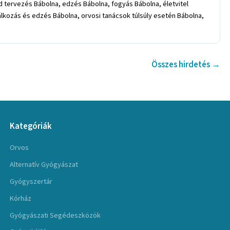
d tervezés Bábolna, edzés Bábolna, fogyás Bábolna, életvitel
lkozás és edzés Bábolna, orvosi tanácsok túlsúly esetén Bábolna,
Összes hirdetés →
Kategóriák
Orvos
Alternatív Gyógyászat
Gyógyszertár
Kórház
Gyógyászati Segédeszközök