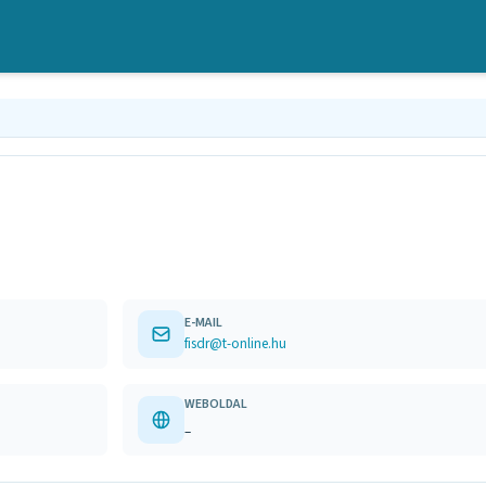
E-MAIL
fisdr@t-online.hu
WEBOLDAL
–