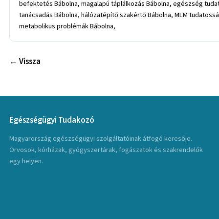
befektetés Bábolna, magalapú táplálkozás Bábolna, egészség tudato
tanácsadás Bábolna, hálózatépítő szakértő Bábolna, MLM tudatosság
metabolikus problémák Bábolna,
← Vissza
Egészségügyi Tudakozó
Magyarország egészségügyi szolgáltatóinak átfogó keresője.
Orvosok, kórházak, gyógyszertárak, fogászatok és szakrendelők
egy helyen.