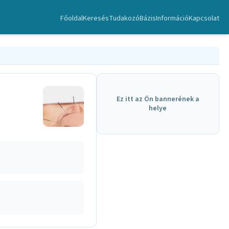
Főoldal
Keresés
TudakozóBázis
Információ
Kapcsolat
Ez itt az Ön bannerének a
helye