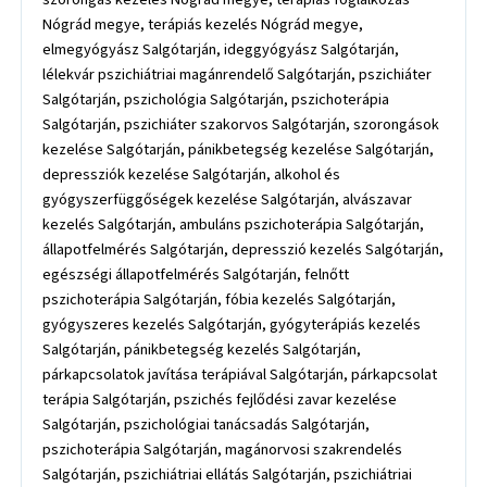
Nógrád megye, terápiás kezelés Nógrád megye,
elmegyógyász Salgótarján, ideggyógyász Salgótarján,
lélekvár pszichiátriai magánrendelő Salgótarján, pszichiáter
Salgótarján, pszichológia Salgótarján, pszichoterápia
Salgótarján, pszichiáter szakorvos Salgótarján, szorongások
kezelése Salgótarján, pánikbetegség kezelése Salgótarján,
depressziók kezelése Salgótarján, alkohol és
gyógyszerfüggőségek kezelése Salgótarján, alvászavar
kezelés Salgótarján, ambuláns pszichoterápia Salgótarján,
állapotfelmérés Salgótarján, depresszió kezelés Salgótarján,
egészségi állapotfelmérés Salgótarján, felnőtt
pszichoterápia Salgótarján, fóbia kezelés Salgótarján,
gyógyszeres kezelés Salgótarján, gyógyterápiás kezelés
Salgótarján, pánikbetegség kezelés Salgótarján,
párkapcsolatok javítása terápiával Salgótarján, párkapcsolat
terápia Salgótarján, pszichés fejlődési zavar kezelése
Salgótarján, pszichológiai tanácsadás Salgótarján,
pszichoterápia Salgótarján, magánorvosi szakrendelés
Salgótarján, pszichiátriai ellátás Salgótarján, pszichiátriai