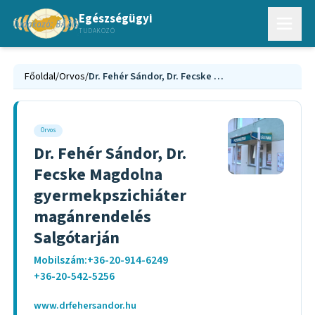
Egészségügyi
TUDAKOZÓ
Főoldal
/
Orvos
/
Dr. Fehér Sándor, Dr. Fecske Magdolna gyermekpszichiáter magánrendelés Salgótarján
Orvos
Dr. Fehér Sándor, Dr.
Fecske Magdolna
gyermekpszichiáter
magánrendelés
Salgótarján
Mobilszám:+36-20-914-6249
+36-20-542-5256
www.drfehersandor.hu