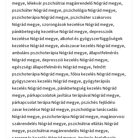
megye, lélekvár pszichiátriai magánrendelő Nógrád megye,
pszichiáter Nógrád megye, pszichológia Nógrád megye,
pszichoterápia Nógrád megye, pszichiáter szakorvos
Nógrád megye, szorongások kezelése Nógrád megye,
pánikbetegség kezelése Nógrád megye, depressziók
kezelése Nógrád megye, alkohol és gyógyszerfüggőségek
kezelése Nógrád megye, alvászavar kezelés Nógrád megye,
ambuláns pszichoterápia Nógrád megye, állapotfelmérés
Nógrád megye, depresszió kezelés Nógrád megye,
egészségi állapotfelmérés Nógrád megye, felnőtt
pszichoterápia Nógrád megye, fóbia kezelés Nógrád megye,
gyógyszeres kezelés Nógrád megye, gyógyterápiás
kezelés Nógrád megye, pánikbetegség kezelés Nógrád
megye, párkapcsolatok javítása terápiával Nógrád megye,
párkapcsolat terápia Nógrád megye, pszichés fejlődési
zavar kezelése Nógrád megye, pszichológiai tanácsadás
Nógrád megye, pszichoterápia Nógrád megye, magánorvosi
szakrendelés Nógrád megye, pszichiátriai ellátás Nógrád
megye, pszichiátriai magánrendelés Nógrád megye,
szorongás kezelés Nógrád megye, terápiás foglalkozás