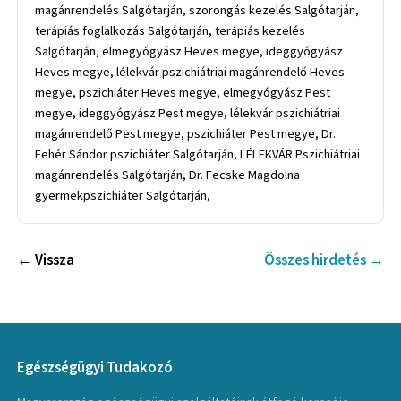
magánrendelés Salgótarján, szorongás kezelés Salgótarján,
terápiás foglalkozás Salgótarján, terápiás kezelés
Salgótarján, elmegyógyász Heves megye, ideggyógyász
Heves megye, lélekvár pszichiátriai magánrendelő Heves
megye, pszichiáter Heves megye, elmegyógyász Pest
megye, ideggyógyász Pest megye, lélekvár pszichiátriai
magánrendelő Pest megye, pszichiáter Pest megye, Dr.
Fehér Sándor pszichiáter Salgótarján, LÉLEKVÁR Pszichiátriai
magánrendelés Salgótarján, Dr. Fecske Magdolna
gyermekpszichiáter Salgótarján,
← Vissza
Összes hirdetés →
Egészségügyi Tudakozó