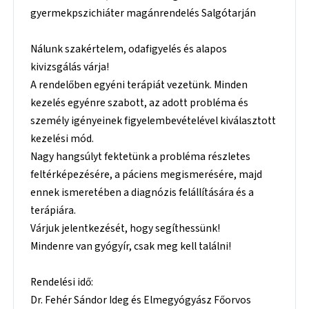
gyermekpszichiáter magánrendelés Salgótarján
Nálunk szakértelem, odafigyelés és alapos
kivizsgálás várja!
A rendelőben egyéni terápiát vezetünk. Minden
kezelés egyénre szabott, az adott probléma és
személy igényeinek figyelembevételével kiválasztott
kezelési mód.
Nagy hangsúlyt fektetünk a probléma részletes
feltérképezésére, a páciens megismerésére, majd
ennek ismeretében a diagnózis felállítására és a
terápiára.
Várjuk jelentkezését, hogy segíthessünk!
Mindenre van gyógyír, csak meg kell találni!
Rendelési idő:
Dr. Fehér Sándor Ideg és Elmegyógyász Főorvos