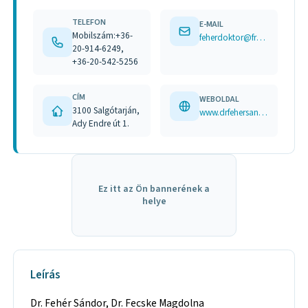
TELEFON
E-MAIL
Mobilszám:+36-
feherdoktor@freemail.hu
20-914-6249,
+36-20-542-5256
CÍM
WEBOLDAL
3100 Salgótarján,
www.drfehersandor.hu
Ady Endre út 1.
Ez itt az Ön bannerének a
helye
Leírás
Dr. Fehér Sándor, Dr. Fecske Magdolna