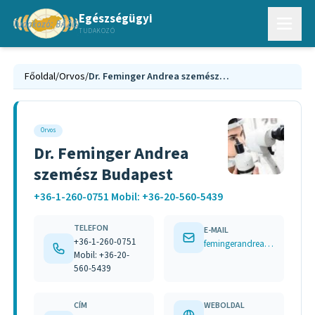
Egészségügyi
TUDAKOZÓ
Főoldal
/
Orvos
/
Dr. Feminger Andrea szemész Budapest
Orvos
Dr. Feminger Andrea
szemész Budapest
+36-1-260-0751 Mobil: +36-20-560-5439
TELEFON
E-MAIL
+36-1-260-0751
femingerandrea@yahoo.com
Mobil: +36-20-
560-5439
CÍM
WEBOLDAL