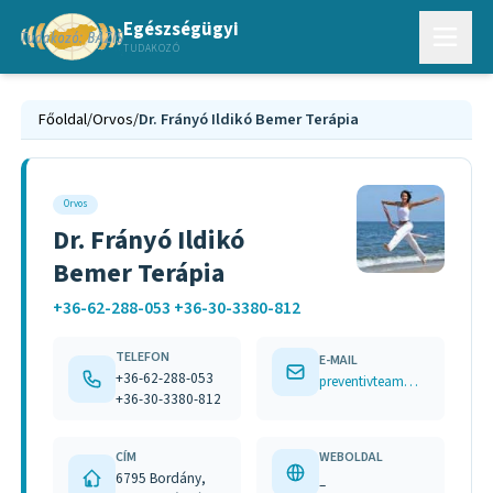
Egészségügyi
TUDAKOZÓ
Főoldal
/
Orvos
/
Dr. Frányó Ildikó Bemer Terápia
Orvos
Dr. Frányó Ildikó
Bemer Terápia
+36-62-288-053 +36-30-3380-812
TELEFON
E-MAIL
+36-62-288-053
preventivteam@freemail.hu
+36-30-3380-812
CÍM
WEBOLDAL
6795 Bordány,
–