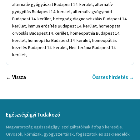
alternatív gyógyászat Budapest 14. kerület, alternatív
gyógyítás Budapest 14. kerület, alternatív gyógymód
Budapest 14. kerület, betegség diagnosztizálás Budapest 14.
kerület, immun erősítés Budapest 14. kerület, homeopata
orvoslás Budapest 14. kerület, homeopathia Budapest 14.
kerület, homeopátia Budapest 14. kerület, homeopátiás
kezelés Budapest 14. kerület, Nes-terápia Budapest 14.
kerület,
← Vissza
Összes hirdetés →
Egészségügyi Tudakozó
Magyarország egészségügyi szolgáltatóinak átfogó keresője.
Orvosok, kórházak, gyógyszertárak, fogászatok és szakrendelők