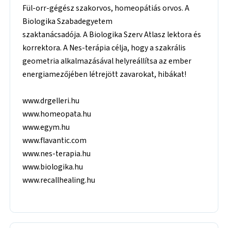
Fül-orr-gégész szakorvos, homeopátiás orvos. A
Biologika Szabadegyetem
szaktanácsadója. A Biologika Szerv Atlasz lektora és
korrektora. A Nes-terápia célja, hogy a szakrális
geometria alkalmazásával helyreállítsa az ember
energiamezőjében létrejött zavarokat, hibákat!
www.drgelleri.hu
www.homeopata.hu
www.egym.hu
www.flavantic.com
www.nes-terapia.hu
www.biologika.hu
www.recallhealing.hu