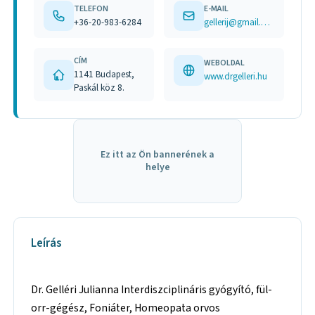
TELEFON
E-MAIL
+36-20-983-6284
gellerij@gmail.com
CÍM
WEBOLDAL
1141 Budapest,
www.drgelleri.hu
Paskál köz 8.
Ez itt az Ön bannerének a
helye
Leírás
Dr. Gelléri Julianna Interdiszciplináris gyógyító, fül-
orr-gégész, Foniáter, Homeopata orvos