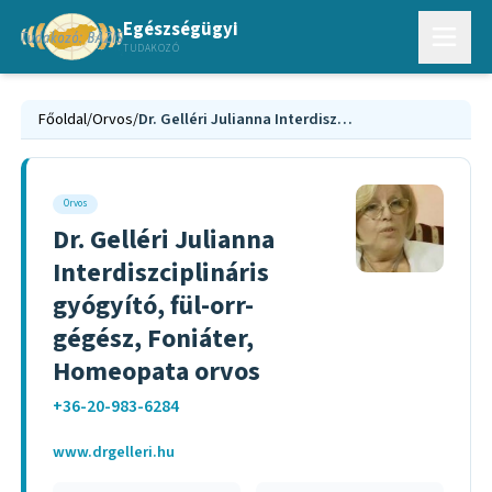
Egészségügyi
TUDAKOZÓ
Főoldal
/
Orvos
/
Dr. Gelléri Julianna Interdiszciplináris gyógyító, fül-orr-gégész, Foniáter, Homeopata orvos
Orvos
Dr. Gelléri Julianna
Interdiszciplináris
gyógyító, fül-orr-
gégész, Foniáter,
Homeopata orvos
+36-20-983-6284
www.drgelleri.hu