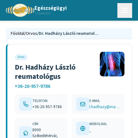
Egészségügyi
TUDAKOZÓ
Főoldal
/
Orvos
/
Dr. Hadházy László reumatológus
Orvos
Dr. Hadházy László
reumatológus
+36-20-957-9786
TELEFON
E-MAIL
+36-20-957-9786
l.hadhazy@mail.fmkorhaz.hu
CÍM
WEBOLDAL
8000
–
Székesfehérvár,