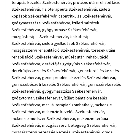
terápiás kezelés Székesfehérvár, protézis utáni rehabilitáció
Székesfehérvár, fizioterapeuta Székesfehérvár, izületi
kopások Székesfehérvár, csontritkulás Székesfehérvár,
gyógymasszázs Székesfehérvár, izületi műtétek
Székesfehérvár, gyógytornász Székesfehérvár,
mozgásterápia Székesfehérvár, fizikoterápia
Székesfehérvár, izületi gyulladások Székesfehérvár,
mozgásszervi rehabilitáció Székesfehérvár, törések utáni
rehabilitáció Székesfehérvár, műtét utáni rehabilitáció
Székesfehérvár, derékfájás gyógyítás Székesfehérvár,
derékfájás kezelés Székesfehérvár, gerincferdülés kezelés
Székesfehérvár, gerincprobléma kezelés Székesfehérvár,
gerincsebészeti kezelés Székesfehérvár, gerincsérvkezelés
Székesfehérvár, gyógymasszázs Székesfehérvár,
gyógytorna Székesfehérvár, ízületi bántalom kezelés
Székesfehérvár, manuál terápia Szombathely, mckenzie
Székesfehérvár, mckenzie kezelés Székesfehérvár,
mckenzie módszer Székesfehérvár, mckenzie terápia
Székesfehérvár, mozgásszervi betegség Székesfehérvár,
mozgásszervi betegség kezelés Székesfehérvár, orvosi