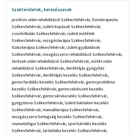
Szakterületek, keresőszavak
protézis utáni rehabilitáció Székesfehérvár, fizioterapeuta
Székesfehérvár, izületi kopások Székesfehérvár,
csontritkulás Székesfehérvár, izületi műtétek
Székesfehérvár, mozgásterápia Székesfehérvár,
fizikoterápia Székesfehérvár, izületi gyulladások
Székesfehérvár, mozgásszervi rehabilitáció Székesfehérvár,
törések utáni rehabilitáció Székesfehérvár, műtét utáni
rehabilitáció Székesfehérvár, derékfájás gyógyítás
Székesfehérvár, derékfájás kezelés Székesfehérvár,
gerincferdülés kezelés Székesfehérvár, gerincprobléma
kezelés Székesfehérvár, gerincsebészeti kezelés
Székesfehérvár, gerincsérvkezelés Székesfehérvár,
gyógytorna Székesfehérvár, ízületi bántalom kezelés
Székesfehérvár, manuálterápia Székesfehérvár,
mozgásszervi betegség kezelés Székesfehérvár,
reumatológia Székesfehérvár, sportsérülés kezelés
Székesfehérvár, tartáshiba kezelés Székesfehérvár,