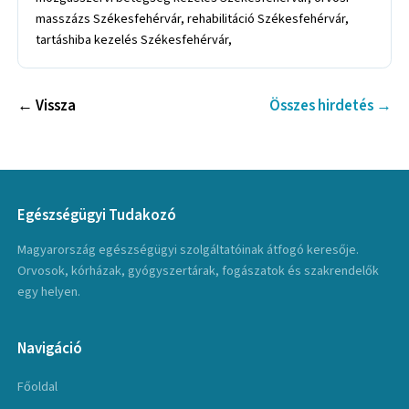
masszázs Székesfehérvár, rehabilitáció Székesfehérvár,
tartáshiba kezelés Székesfehérvár,
← Vissza
Összes hirdetés →
Egészségügyi Tudakozó
Magyarország egészségügyi szolgáltatóinak átfogó keresője.
Orvosok, kórházak, gyógyszertárak, fogászatok és szakrendelők
egy helyen.
Navigáció
Főoldal