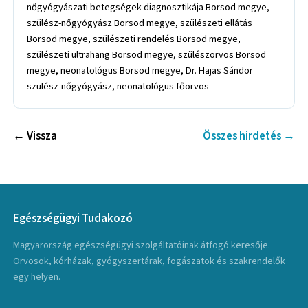
nőgyógyászati betegségek diagnosztikája Borsod megye,
szülész-nőgyógyász Borsod megye, szülészeti ellátás
Borsod megye, szülészeti rendelés Borsod megye,
szülészeti ultrahang Borsod megye, szülészorvos Borsod
megye, neonatológus Borsod megye, Dr. Hajas Sándor
szülész-nőgyógyász, neonatológus főorvos
← Vissza
Összes hirdetés →
Egészségügyi Tudakozó
Magyarország egészségügyi szolgáltatóinak átfogó keresője.
Orvosok, kórházak, gyógyszertárak, fogászatok és szakrendelők
egy helyen.