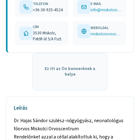
TELEFON
E-MAIL
+36-30-925-4524
info@miskolciorvoscentrum.hu
CÍM
WEBOLDAL
3530 Miskolc,
miskolciorvoscentrum.hu/
Petőfi út 5/A Fszt.
Ez itt az Ön bannerének a
helye
Leírás
Dr. Hajas Sándor szülész-nőgyógyász, neonatológus
főorvos Miskolci Orvoscentrum
Rendelőnket azzal a céllal alakítottuk ki, hogy a