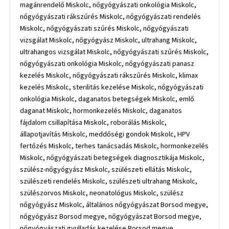
magánrendelő Miskolc, nőgyógyászati onkológia Miskolc,
nőgyógyászati rákszűrés Miskolc, nőgyógyászati rendelés
Miskolc, nőgyógyászati szűrés Miskolc, nőgyógyászati
vizsgálat Miskolc, nőgyógyász Miskolc, ultrahang Miskolc,
ultrahangos vizsgálat Miskolc, nőgyógyászati szűrés Miskolc,
nőgyógyászati onkológia Miskolc, nőgyógyászati panasz
kezelés Miskolc, nőgyógyászati rákszűrés Miskolc, klimax
kezelés Miskolc, sterilitás kezelése Miskolc, nőgyógyászati
onkológia Miskolc, daganatos betegségek Miskolc, emlő
daganat Miskolc, hormonkezelés Miskolc, daganatos
fájdalom csillapítása Miskolc, roborálás Miskolc,
állapotjavítás Miskolc, meddőségi gondok Miskolc, HPV
fertőzés Miskolc, terhes tanácsadás Miskolc, hormonkezelés
Miskolc, nőgyógyászati betegségek diagnosztikája Miskolc,
szülész-nőgyógyász Miskolc, szülészeti ellátás Miskolc,
szülészeti rendelés Miskolc, szülészeti ultrahang Miskolc,
szülészorvos Miskolc, neonatológus Miskolc, szülész
nőgyógyász Miskolc, általános nőgyógyászat Borsod megye,
nőgyógyász Borsod megye, nőgyógyászat Borsod megye,
nőgyógyászati gyulladás kezelése Borsod megye,