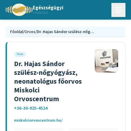
Egészségügyi
TUDAKOZÓ
Főoldal
/
Orvos
/
Dr. Hajas Sándor szülész-nőgyógyász, neonatológus főorvos Miskolci Orvoscentrum
Orvos
Dr. Hajas Sándor
szülész-nőgyógyász,
neonatológus főorvos
Miskolci
Orvoscentrum
+36-30-925-4524
miskolciorvoscentrum.hu/