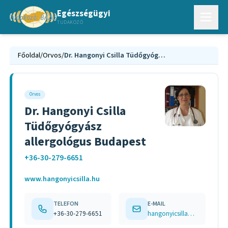
Egészségügyi
TUDAKOZÓ
Főoldal
/
Orvos
/
Dr. Hangonyi Csilla Tüdőgyógyász allergológus Budapest
Orvos
Dr. Hangonyi Csilla
Tüdőgyógyász
allergológus Budapest
+36-30-279-6651
www.hangonyicsilla.hu
TELEFON
E-MAIL
+36-30-279-6651
hangonyicsilla@gmail.com