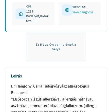
CÍM
WEBOLDAL
1238
www.hangonyicsilla.hu
Budapest,Hősök
tere 1-3
Ez itt az Ön bannerének a
helye
Leírás
Dr. Hangonyi Csilla Tüdőgyógyász allergológus
Budapest
"Elsősorban légúti allergiával, allergiás náthával,
asztmával, immunterápiával foglalkozom. (allergia