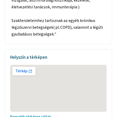
vizsgálat, aszthma diagnosztikája, kezelése,
életvezetési tanácsok, immunterápia ).
Szakterületemhez tartoznak az egyéb krónikus
légzőszervi betegségek( pl.:COPD), valamint a légúti
gyulladásos betegségek."
Helyszín a térképen
Nagyobb térképre váltás →