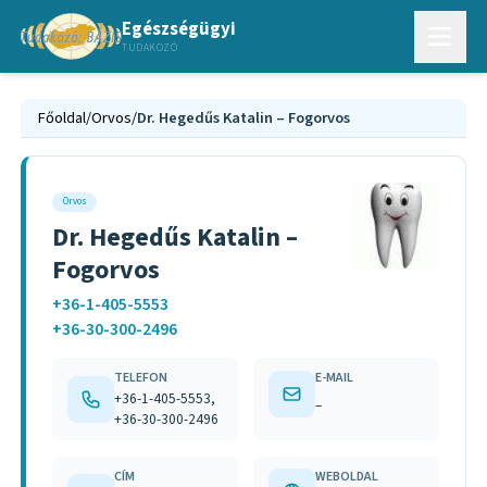
Egészségügyi
TUDAKOZÓ
Főoldal
/
Orvos
/
Dr. Hegedűs Katalin – Fogorvos
Orvos
Dr. Hegedűs Katalin –
Fogorvos
+36-1-405-5553
+36-30-300-2496
TELEFON
E-MAIL
+36-1-405-5553,
–
+36-30-300-2496
CÍM
WEBOLDAL