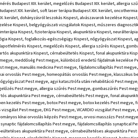
mérés Budapest XIX. kerület, megelőzés Budapest XIX. kerület, allergia sz
dapest XIX. kerület, soft laser terápia Budapest XIX. kerület, oncothermia 
XIX. kerület, dohányzásról leszokás Kispest, alvászavarok kezelése Kispe
lése Kispest, belgyógyászati vizsgálatok Kispest, műszeres diagnosztika
nzimterápia Kispest, fizioterápia Kispest, akupunktúra Kispest, neurálterápi
ia Kispest, foglalkozás-egészségügy Kispest, nőgyógyászat Kispest, agyi
állapotfelmérés Kispest, megelőzés Kispest, allergia szűrés Kispest, go
, tartós akupunktúra Kispest, cérnabeültetés Kispest, fonal akupunktúra 
 megye, meddőség Pest megye, különböző eredetű fájdalmak kezelése Pe
t megye, manuális medicina Pest megye, fájdalomcsillapítás Pest megye, 
ikai orvoslás Pest megye, homeopátiás orvoslás Pest megye, klasszikus
gyógyászat Pest megye, agyi katasztrófa utáni rehabilitáció Pest megye
gelőzés Pest megye, allergia szűrés Pest megye, gombaszűrés Pest megy
rtós akupunktúra Pest megye, cérnabeültetés Pest megye, fonal akupunkt
pen kezelés Pest megye, botox Pest megye, botox kezelés Pest megye, f
 vizsgálat Pest megye, EKG Pest megye, VICARDIO vizsgálat Pest megye, 
yományos kínai orvoslás képzés Pest megye, orvosi masszázs Pest megye
naptic fájdalomcsillapítás Pest megye, fájdalomcsillapítás synaptical P
beültetéses akupunktúra Pest megye, cérnabeültetéses akupunktúra Pest