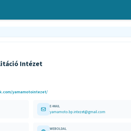
itáció Intézet
k.com/yamamotointezet/
E-MAIL
yamamoto.bp.intezet@gmail.com
WEBOLDAL