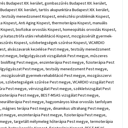
űrés Budapest XIX. kerület, gombaszűrés Budapest XIX. kerület,
Budapest XIX. kerület, tartós akupunktúra Budapest XIX. kerület,
st, testsúly menedzsment Kispest, emésztési problémák Kispest,
 Kispest, Anti Aging Kispest, thermoterápia Kispest, manuális
a Kispest, biofizikai orvoslás Kispest, homeopátiás orvoslás Kispest,
 katasztrófa utáni rehabilitáció Kispest, mozgássérült gyermek-
mbaszűrés Kispest, szívbetegségek szűrése Kispest, VICARDIO
Kispest, alvászavarok kezelése Pest megye, testsúly menedzsment
st megye, belgyógyászati vizsgálatok Pest megye, műszeres
biolifting Pest megye, enzimterápia Pest megye, fizioterápia Pest
 belgyógyászat Pest megye, testsúly menedzsment Pest megye,
, mozgássérült gyermek-rehabilitáció Pest megye, mozgásszervi
e, szívbetegségek szűrése Pest megye, VICARDIO vizsgálat Pest
úra Pest megye, vérvizsgálat Pest megye, székletvizsgálat Pest
izioterápia Pest megye, BEST-MSAS vizsgálat Pest megye,
neurálterápia Pest megye, hagyományos kínai orvoslás tanfolyam
, mágnes terápia Pest megye, dinamikus ultrahang Pest megye,
est megye, enzimterápia Pest megye, fizioterápia Pest megye,
 megye, targetált mélymeleg hőterápia Pest megye, termoterápia