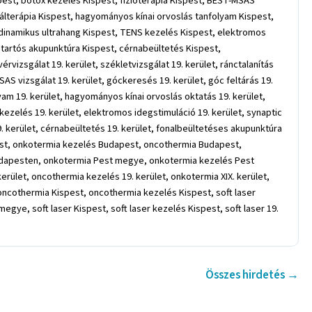
pest, botox kezelés Kispest, fizioterápia Kispest, BEST-MSAS
rálterápia Kispest, hagyományos kínai orvoslás tanfolyam Kispest,
dinamikus ultrahang Kispest, TENS kezelés Kispest, elektromos
t, tartós akupunktúra Kispest, cérnabeültetés Kispest,
izsgálat 19. kerület, székletvizsgálat 19. kerület, ránctalanítás
MSAS vizsgálat 19. kerület, góckeresés 19. kerület, góc feltárás 19.
lyam 19. kerület, hagyományos kínai orvoslás oktatás 19. kerület,
kezelés 19. kerület, elektromos idegstimuláció 19. kerület, synaptic
 19. kerület, cérnabeültetés 19. kerület, fonalbeültetéses akupunktúra
apest, onkotermia kezelés Budapest, oncothermia Budapest,
dapesten, onkotermia Pest megye, onkotermia kezelés Pest
ület, oncothermia kezelés 19. kerület, onkotermia XIX. kerület,
 oncothermia Kispest, oncothermia kezelés Kispest, soft laser
gye, soft laser Kispest, soft laser kezelés Kispest, soft laser 19.
Összes hirdetés →