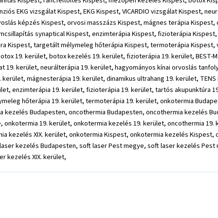
lanítás Kispest, ráncfeltöltés Kispest, mezopen kezelés Kispest, botox Kis
nziós EKG vizsgálat Kispest, EKG Kispest, VICARDIO vizsgálat Kispest, neu
voslás képzés Kispest, orvosi masszázs Kispest, mágnes terápia Kispest, 
omcsillapítás synaptical Kispest, enzimterápia Kispest, fizioterápia Kispes
Kispest, targetált mélymeleg hőterápia Kispest, termoterápia Kispest, vérv
otox 19. kerület, botox kezelés 19. kerület, fizioterápia 19. kerület, BEST-
at 19. kerület, neurálterápia 19. kerület, hagyományos kínai orvoslás tanfo
kerület, mágnesterápia 19. kerület, dinamikus ultrahang 19. kerület, TENS 
rület, enzimterápia 19. kerület, fizioterápia 19. kerület, tartós akupunktúra
élymeleg hőterápia 19. kerület, termoterápia 19. kerület, onkotermia Bud
a kezelés Budapesten, oncothermia Budapesten, oncothermia kezelés Bu
otermia 19. kerület, onkotermia kezelés 19. kerület, oncothermia 19. ker
mia kezelés XIX. kerület, onkotermia Kispest, onkotermia kezelés Kispest,
laser kezelés Budapesten, soft laser Pest megye, soft laser kezelés Pest me
ser kezelés XIX. kerület,