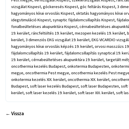
Pest megye, vérvizsgálat Kispest, székletvizsgálat Kispest, ráncta
vizsgálat Kispest, góckeresés Kispest, góc feltárás Kispest, 3 dime
hagyományos kínai orvoslás Kispest, oktatás hagyományos kínai or
idegstimuláció Kispest, synaptic fájdalomcsillapítás Kispest, fájdal
fonalbeültetéses akupunktúra Kispest, cérnabeültetéses akupunktúra 
19. kerület, ráncfeltöltés 19. kerület, mezopen kezelés 19. kerület, b
kerület, 3 dimenziós EKG vizsgálat 19. kerület, EKG VICARDIO vizsgál
hagyományos kínai orvoslás képzés 19. kerület, orvosi masszázs 19. 
fájdalomcsillapítás 19. kerület, fájdalomcsillapítás synaptical 19. ke
19. kerület, cérnabeültetéses akupunktúra 19. kerület, targetált m
oncothermia kezelés Budapest, onkotermia Budapesten, onkotermi
megye, oncothermia Pest megye, oncothermia kezelés Pest megye, onk
onkotermia kezelés XIX. kerület, oncothermia XIX. kerület, oncother
Budapest, soft laser kezelés Budapest, soft laser Budapesten, soft 
kerület, soft laser kezelés 19. kerület, soft laser XIX. kerület, soft la
← Vissza