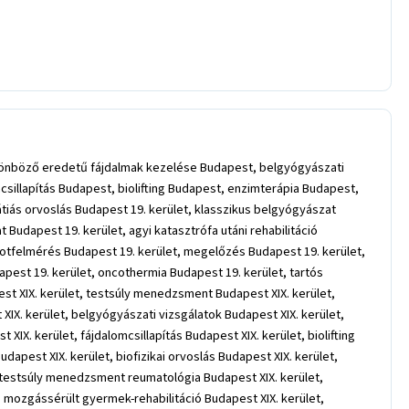
önböző eredetű fájdalmak kezelése Budapest, belgyógyászati
illapítás Budapest, biolifting Budapest, enzimterápia Budapest,
átiás orvoslás Budapest 19. kerület, klasszikus belgyógyászat
udapest 19. kerület, agyi katasztrófa utáni rehabilitáció
potfelmérés Budapest 19. kerület, megelőzés Budapest 19. kerület,
pest 19. kerület, oncothermia Budapest 19. kerület, tartós
st XIX. kerület, testsúly menedzsment Budapest XIX. kerület,
X. kerület, belgyógyászati vizsgálatok Budapest XIX. kerület,
IX. kerület, fájdalomcsillapítás Budapest XIX. kerület, biolifting
udapest XIX. kerület, biofizikai orvoslás Budapest XIX. kerület,
, testsúly menedzsment reumatológia Budapest XIX. kerület,
, mozgássérült gyermek-rehabilitáció Budapest XIX. kerület,