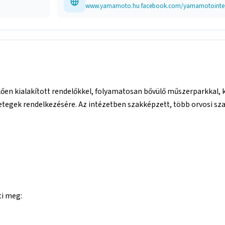
ően kialakított rendelőkkel, folyamatosan bővülő műszerparkkal, k
betegek rendelkezésére. Az intézetben szakképzett, több orvosi s
ti meg: