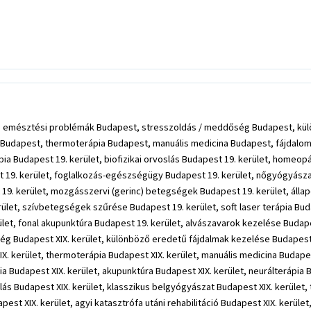
 emésztési problémák Budapest, stresszoldás / meddőség Budapest, kül
Budapest, thermoterápia Budapest, manuális medicina Budapest, fájdalomcs
pia Budapest 19. kerület, biofizikai orvoslás Budapest 19. kerület, homeop
9. kerület, foglalkozás-egészségügy Budapest 19. kerület, nőgyógyászat B
 19. kerület, mozgásszervi (gerinc) betegségek Budapest 19. kerület, álla
ület, szívbetegségek szűrése Budapest 19. kerület, soft laser terápia Buda
let, fonal akupunktúra Budapest 19. kerület, alvászavarok kezelése Budape
g Budapest XIX. kerület, különböző eredetű fájdalmak kezelése Budapest XI
. kerület, thermoterápia Budapest XIX. kerület, manuális medicina Budapest X
ia Budapest XIX. kerület, akupunktúra Budapest XIX. kerület, neurálterápia B
ás Budapest XIX. kerület, klasszikus belgyógyászat Budapest XIX. kerület
t XIX. kerület, agyi katasztrófa utáni rehabilitáció Budapest XIX. kerület