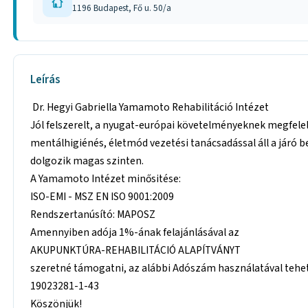
1196 Budapest, Fő u. 50/a
Leírás
Dr. Hegyi Gabriella Yamamoto Rehabilitáció Intézet
Jól felszerelt, a nyugat-európai követelményeknek megfelel
mentálhigiénés, életmód vezetési tanácsadással áll a járó 
dolgozik magas szinten.
A Yamamoto Intézet minősitése:
ISO-EMI - MSZ EN ISO 9001:2009
Rendszertanúsító: MAPOSZ
Amennyiben adója 1%-ának felajánlásával az
AKUPUNKTÚRA-REHABILITÁCIÓ ALAPÍTVÁNYT
szeretné támogatni, az alábbi Adószám használatával tehe
19023281-1-43
Köszönjük!