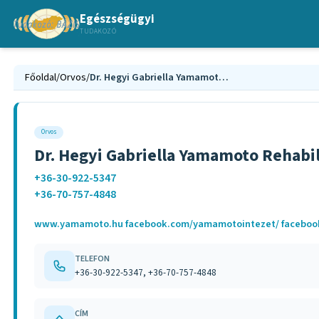
Egészségügyi
TUDAKOZÓ
Főoldal
/
Orvos
/
Dr. Hegyi Gabriella Yamamoto Rehabilitáció Intézet
Orvos
Dr. Hegyi Gabriella Yamamoto Rehabil
+36-30-922-5347
+36-70-757-4848
www.yamamoto.hu facebook.com/yamamotointezet/ faceboo
TELEFON
+36-30-922-5347, +36-70-757-4848
CÍM