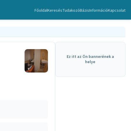
Főoldal
Keresés
TudakozóBázis
Információ
Kapcsolat
Ez itt az Ön bannerének a
helye