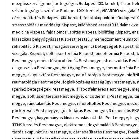
mozgásszervi (gerinc) betegségek Budapest XIX. kerület, állapotfel
szívbetegségek szűrése Budapest XIX. kerület, VICARDIO vizsgálat Bu
cérnabeültetés Budapest XIX. kerület, fonal akupunktúra Budapest 
stresszoldás / meddőség Kispest, különböző eredetű fájdalmak keze
medicina Kispest, fájdalomcsillapítás Kispest, biolifting Kispest, e
klasszikus belgyógyászat Kispest, testsúly menedzsment reumatológ
rehabilitáció Kispest, mozgásszervi (gerinc) betegségek Kispest, 
vizsgálat Kispest, soft laser terápia Kispest, oncothermia Kispest
Pest megye, emésztési problémák Pest megye, stresszoldás Pest
diagnosztika Pest megye, Anti Aging Pest megye, thermoterápia Pes
megye, akupunktúra Pest megye, neurálterápia Pest megye, biofiz
reumatológia Pest megye, foglalkozás-egészségügy Pest megye, nő
(gerinc) betegségek Pest megye, állapotfelmérés Pest megye, me
megye, soft laser terápia Pest megye, oncothermia Pest megye, ta
megye, ránctalanítás Pest megye, ráncfeltöltés Pest megye, mezo
góckeresés Pest megye, góc feltárás Pest megye, 3 dimenziós EKG
Pest megye, hagyományos kínai orvoslás oktatás Pest megye, hag
TENS kezelés Pest megye, elektromos idegstimuláció Pest megye, sy
tartós akupunktúra Pest megye, cérnabeültetés Pest megye, fonal