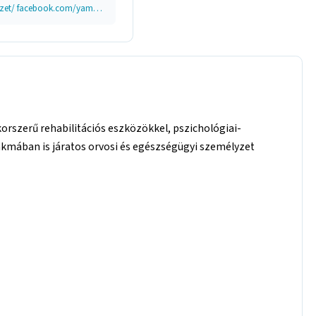
www.yamamoto.hu facebook.com/yamamotointezet/ facebook.com/yamamotointezet/
orszerű rehabilitációs eszközökkel, pszichológiai-
zakmában is járatos orvosi és egészségügyi személyzet