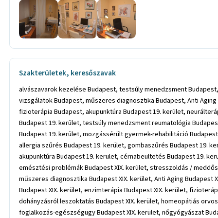
Szakterületek, keresőszavak
alvászavarok kezelése Budapest, testsúly menedzsment Budapest,
vizsgálatok Budapest, műszeres diagnosztika Budapest, Anti Aging 
fizioterápia Budapest, akupunktúra Budapest 19. kerület, neurálterá
Budapest 19. kerület, testsúly menedzsment reumatológia Budapest 1
Budapest 19. kerület, mozgássérült gyermek-rehabilitáció Budapest
allergia szűrés Budapest 19. kerület, gombaszűrés Budapest 19. ker
akupunktúra Budapest 19. kerület, cérnabeültetés Budapest 19. kerü
emésztési problémák Budapest XIX. kerület, stresszoldás / meddősé
műszeres diagnosztika Budapest XIX. kerület, Anti Aging Budapest XIX
Budapest XIX. kerület, enzimterápia Budapest XIX. kerület, fizioteráp
dohányzásról leszoktatás Budapest XIX. kerület, homeopátiás orvosl
foglalkozás-egészségügy Budapest XIX. kerület, nőgyógyászat Budapes