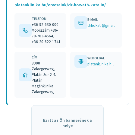
platanklinika.hu/orvosaink/dr-horvath-katalin/
TELEFON
E-MAIL
+36-92-630-000
drhokati@gmail.com
Mobilszám:+36-
70-703-4564,
+36-20-622-1741
CÍM
WEBOLDAL
8900
platanklinika.hu/orvosaink/dr-horvath-katalin/
Zalaegerszeg,
Platán Sor 2-4.
Platán
Magánklinika
Zalaegerszeg
Ez itt az Ön bannerének a
helye