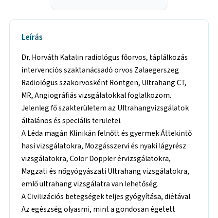
Leírás
Dr. Horváth Katalin radiológus főorvos, táplálkozás
intervenciós szaktanácsadó orvos Zalaegerszeg
Radiológus szakorvosként Röntgen, Ultrahang CT,
MR, Angiográfiás vizsgálatokkal foglalkozom.
Jelenleg fő szakterületem az Ultrahangvizsgálatok
általános és speciális területei.
A Léda magán Klinikán felnőtt és gyermek Áttekintő
hasi vizsgálatokra, Mozgásszervi és nyaki lágyrész
vizsgálatokra, Color Doppler érvizsgálatokra,
Magzati és nőgyógyászati Ultrahang vizsgálatokra,
emlő ultrahang vizsgálatra van lehetőség.
A Civilizációs betegségek teljes gyógyítása, diétával.
Az egészség olyasmi, mint a gondosan égetett