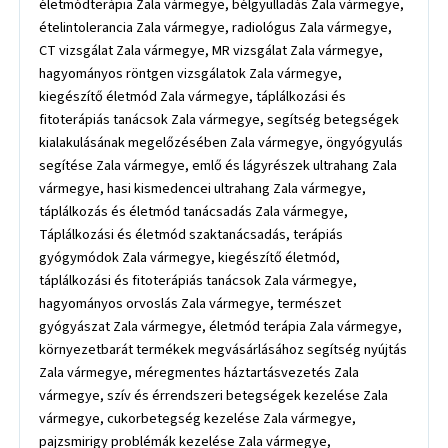
életmódterápia Zala vármegye, bélgyulladás Zala vármegye,
ételintolerancia Zala vármegye, radiológus Zala vármegye,
CT vizsgálat Zala vármegye, MR vizsgálat Zala vármegye,
hagyományos röntgen vizsgálatok Zala vármegye,
kiegészítő életmód Zala vármegye, táplálkozási és
fitoterápiás tanácsok Zala vármegye, segítség betegségek
kialakulásának megelőzésében Zala vármegye, öngyógyulás
segítése Zala vármegye, emlő és lágyrészek ultrahang Zala
vármegye, hasi kismedencei ultrahang Zala vármegye,
táplálkozás és életmód tanácsadás Zala vármegye,
Táplálkozási és életmód szaktanácsadás, terápiás
gyógymódok Zala vármegye, kiegészítő életmód,
táplálkozási és fitoterápiás tanácsok Zala vármegye,
hagyományos orvoslás Zala vármegye, természet
gyógyászat Zala vármegye, életmód terápia Zala vármegye,
környezetbarát termékek megvásárlásához segítség nyújtás
Zala vármegye, méregmentes háztartásvezetés Zala
vármegye, szív és érrendszeri betegségek kezelése Zala
vármegye, cukorbetegség kezelése Zala vármegye,
pajzsmirigy problémák kezelése Zala vármegye,