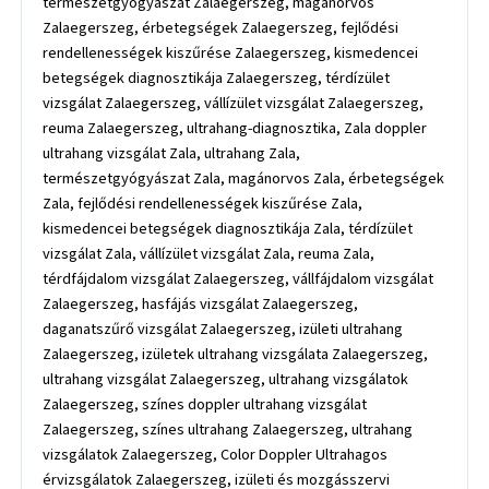
természetgyógyászat Zalaegerszeg, magánorvos
Zalaegerszeg, érbetegségek Zalaegerszeg, fejlődési
rendellenességek kiszűrése Zalaegerszeg, kismedencei
betegségek diagnosztikája Zalaegerszeg, térdízület
vizsgálat Zalaegerszeg, vállízület vizsgálat Zalaegerszeg,
reuma Zalaegerszeg, ultrahang-diagnosztika, Zala doppler
ultrahang vizsgálat Zala, ultrahang Zala,
természetgyógyászat Zala, magánorvos Zala, érbetegségek
Zala, fejlődési rendellenességek kiszűrése Zala,
kismedencei betegségek diagnosztikája Zala, térdízület
vizsgálat Zala, vállízület vizsgálat Zala, reuma Zala,
térdfájdalom vizsgálat Zalaegerszeg, vállfájdalom vizsgálat
Zalaegerszeg, hasfájás vizsgálat Zalaegerszeg,
daganatszűrő vizsgálat Zalaegerszeg, izületi ultrahang
Zalaegerszeg, izületek ultrahang vizsgálata Zalaegerszeg,
ultrahang vizsgálat Zalaegerszeg, ultrahang vizsgálatok
Zalaegerszeg, színes doppler ultrahang vizsgálat
Zalaegerszeg, színes ultrahang Zalaegerszeg, ultrahang
vizsgálatok Zalaegerszeg, Color Doppler Ultrahagos
érvizsgálatok Zalaegerszeg, izületi és mozgásszervi