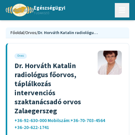
Egészségügyi
TUDAKOZÓ
Főoldal
/
Orvos
/
Dr. Horváth Katalin radiológus főorvos, táplálkozás intervenciós szaktanácsadó orvos Zalaegerszeg
Orvos
Dr. Horváth Katalin
radiológus főorvos,
táplálkozás
intervenciós
szaktanácsadó orvos
Zalaegerszeg
+36-92-630-000 Mobilszám:+36-70-703-4564
+36-20-622-1741