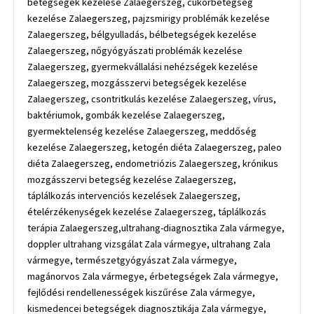
betegségek kezelése Zalaegerszeg, cukorbetegség
kezelése Zalaegerszeg, pajzsmirigy problémák kezelése
Zalaegerszeg, bélgyulladás, bélbetegségek kezelése
Zalaegerszeg, nőgyógyászati problémák kezelése
Zalaegerszeg, gyermekvállalási nehézségek kezelése
Zalaegerszeg, mozgásszervi betegségek kezelése
Zalaegerszeg, csontritkulás kezelése Zalaegerszeg, vírus,
baktériumok, gombák kezelése Zalaegerszeg,
gyermektelenség kezelése Zalaegerszeg, meddőség
kezelése Zalaegerszeg, ketogén diéta Zalaegerszeg, paleo
diéta Zalaegerszeg, endometriózis Zalaegerszeg, krónikus
mozgásszervi betegség kezelése Zalaegerszeg,
táplálkozás intervenciós kezelések Zalaegerszeg,
ételérzékenységek kezelése Zalaegerszeg, táplálkozás
terápia Zalaegerszeg,ultrahang-diagnosztika Zala vármegye,
doppler ultrahang vizsgálat Zala vármegye, ultrahang Zala
vármegye, természetgyógyászat Zala vármegye,
magánorvos Zala vármegye, érbetegségek Zala vármegye,
fejlődési rendellenességek kiszűrése Zala vármegye,
kismedencei betegségek diagnosztikája Zala vármegye,