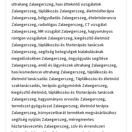
ultrahang Zalaegerszeg, hasi áttekintő vizsgálatok
Zalaegerszeg, táplálkozás Zalaegerszeg, életmódterápia
Zalaegerszeg, bélgyulladás Zalaegerszeg, ételintolerancia
Zalaegerszeg, radiológus Zalaegerszeg, CT vizsgálat
Zalaegerszeg, MR vizsgálat Zalaegerszeg, hagyományos
röntgen vizsgálatok Zalaegerszeg, kiegészítő életmód
Zalaegerszeg, táplálkozási és fitoterápiás tanácsok
Zalaegerszeg, segítség betegségek kialakulásának
megelőzésében Zalaegerszeg, öngyógyulás segítése
Zalaegerszeg, emlő és lágyrészek ultrahang Zalaegerszeg,
hasi kismedencei ultrahang Zalaegerszeg, táplálkozás és
életmód tanácsadás Zalaegerszeg, Táplálkozási és életmód
szaktanácsadás, terápiás gyógymódok Zalaegerszeg,
kiegészítő életmód, táplálkozási és fitoterápiás tanácsok
Zalaegerszeg, hagyományos orvoslás Zalaegerszeg,
természet gyógyászat Zalaegerszeg, életmód terápia
Zalaegerszeg, környezetbarát termékek megvásárlásához
segítség nyújtás Zalaegerszeg, méregmentes
háztartásvezetés Zalaegerszeg, szív és érrendszeri