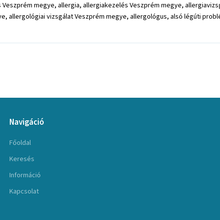
eszprém megye, allergia, allergiakezelés Veszprém megye, allergiavizsg
llergológiai vizsgálat Veszprém megye, allergológus, alsó légúti problém
Navigáció
Főoldal
Keresés
Információ
Kapcsolat