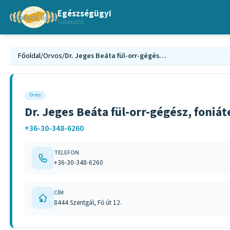
Egészségügyi
TUDAKOZÓ
Főoldal
/
Orvos
/
Dr. Jeges Beáta fül-orr-gégész, foniáter szakorvos Veszprém megye
Orvos
Dr. Jeges Beáta fül-orr-gégész, foni
+36-30-348-6260
TELEFON
+36-30-348-6260
CÍM
8444 Szentgál, Fő út 12.