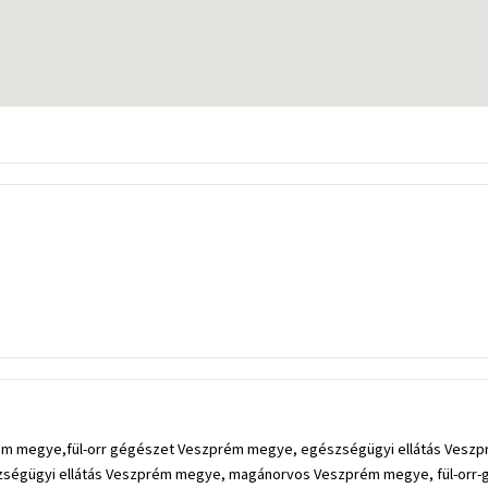
rém megye,fül-orr gégészet Veszprém megye, egészségügyi ellátás Vesz
zségügyi ellátás Veszprém megye, magánorvos Veszprém megye, fül-orr