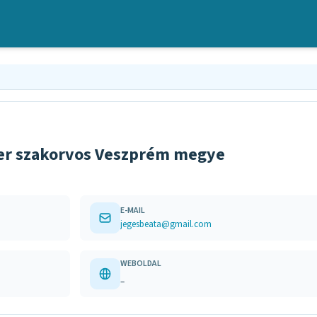
áter szakorvos Veszprém megye
E-MAIL
jegesbeata@gmail.com
WEBOLDAL
–