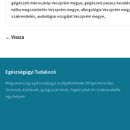
gégészeti mikroszkóp Veszprém megye, gégészeti panasz kezelés V
nátha megszüntetés Veszprém megye, allergológia Veszprém megye, a
szakrendelés, audiológiai vizsgálat Veszprém megye,
← Vissza
Egészségügyi Tudakozó
Magyarország egészségügyi szolgáltatóinak átfogó keresője.
Orvosok, kórházak, gyógyszertárak, fogászatok és szakrendelők
egy helyen.