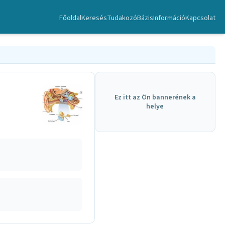
Főoldal
Keresés
TudakozóBázis
Információ
Kapcsolat
Ez itt az Ön bannerének a
helye