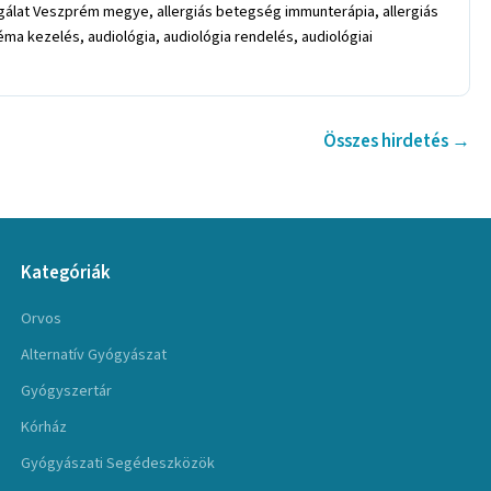
álat Veszprém megye, allergiás betegség immunterápia, allergiás
a kezelés, audiológia, audiológia rendelés, audiológiai
Összes hirdetés →
Kategóriák
Orvos
Alternatív Gyógyászat
Gyógyszertár
Kórház
Gyógyászati Segédeszközök