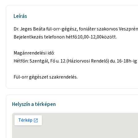
Leírás
Dr. Jeges Beáta fül-orr-gégész, foniáter szakorvos Veszpr
Bejelentkezés telefonon hétfő:10,00-12,00között.
Magánrendelési idő:
Hétfőn: Szentgál, Fő u. 12.(Háziorvosi Rendelő) du. 16-18h-ig
Fül-orr gégészet szakrendelés.
Helyszín a térképen