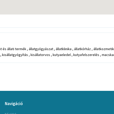
és állati termék , állatgyógyászat , állatklinika , állatkórház , állatkozmetika 
, kisállatgyógyítás , kisállatorvos , kutyaeledel , kutyafelszerelés , macs
Navigáció