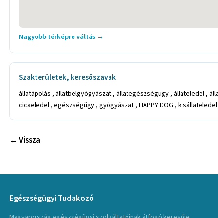
Nagyobb térképre váltás →
Szakterületek, keresőszavak
állatápolás , állatbelgyógyászat , állategészségügy , állateledel , állat 
cicaeledel , egészségügy , gyógyászat , HAPPY DOG , kisállateledel 
← Vissza
Egészségügyi Tudakozó
Magyarország egészségügyi szolgáltatóinak átfogó keresője.