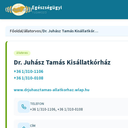
Egészségügyi
TUDAKOZÓ
Főoldal
/
állatorvos
/
Dr. Juhász Tamás Kisállatkórház
állatorvos
Dr. Juhász Tamás Kisállatkórház
+36 1/310-1106
+36 1/310-0108
www.drjuhasztamas-allatkorhaz.wlap.hu
TELEFON
+36 1/310-1106, +36 1/310-0108
CÍM