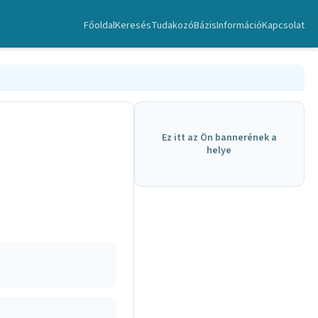
Főoldal
Keresés
TudakozóBázis
Információ
Kapcsolat
Ez itt az Ön bannerének a
helye