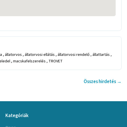
, állatorvos , állatorvosi ellátás , állatorvosi rendelő , állattartás ,
kaeledel , macskafelszerelés , TROVET
Összes hirdetés →
Kategóriák