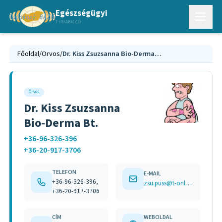
Egészségügyi
TUDAKOZÓ
Főoldal
/
Orvos
/
Dr. Kiss Zsuzsanna Bio-Derma Bt.
Orvos
Dr. Kiss Zsuzsanna
Bio-Derma Bt.
+36-96-326-396
+36-20-917-3706
TELEFON
E-MAIL
+36-96-326-396,
zsu.puss@t-online.hu
+36-20-917-3706
CÍM
WEBOLDAL