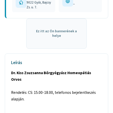
9022 Győr, Bajcsy
–
Zs. u. 7.
Ez itt az Ön bannerének a
helye
Leírás
Dr. Kiss Zsuzsanna Bőrgyógyász Homeopátiás
Orvos
Rendelés: CS: 15.00-18.00, telefonos bejelentkezés
alapján.