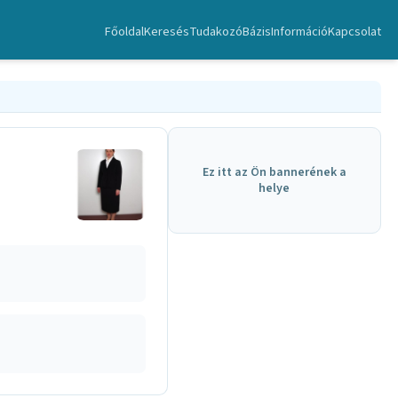
Főoldal
Keresés
TudakozóBázis
Információ
Kapcsolat
Ez itt az Ön bannerének a
helye