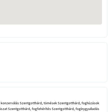
d, konzerválás Szentgotthárd, tömések Szentgotthárd, foghúzások
ászat Szentgotthárd, fogfehérítés Szentgotthárd, fogínygyulladás