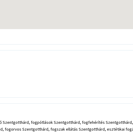
lő Szentgotthárd, fogpótlások Szentgotthárd, fogfehérítés Szentgotthár
, fogorvos Szentgotthárd, fogszak ellátás Szentgotthárd, esztétikai fog