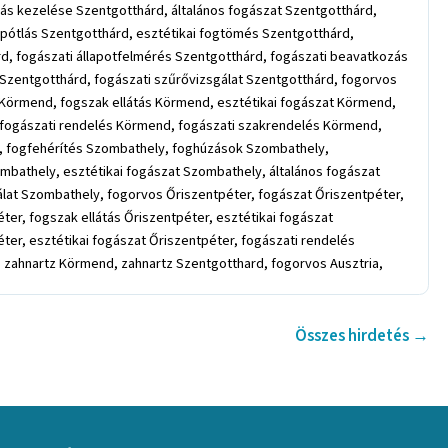
dás kezelése Szentgotthárd, általános fogászat Szentgotthárd,
ogpótlás Szentgotthárd, esztétikai fogtömés Szentgotthárd,
rd, fogászati állapotfelmérés Szentgotthárd, fogászati beavatkozás
 Szentgotthárd, fogászati szűrővizsgálat Szentgotthárd, fogorvos
örmend, fogszak ellátás Körmend, esztétikai fogászat Körmend,
 fogászati rendelés Körmend, fogászati szakrendelés Körmend,
, fogfehérítés Szombathely, foghúzások Szombathely,
mbathely, esztétikai fogászat Szombathely, általános fogászat
lat Szombathely, fogorvos Őriszentpéter, fogászat Őriszentpéter,
er, fogszak ellátás Őriszentpéter, esztétikai fogászat
éter, esztétikai fogászat Őriszentpéter, fogászati rendelés
, zahnartz Körmend, zahnartz Szentgotthard, fogorvos Ausztria,
Összes hirdetés →