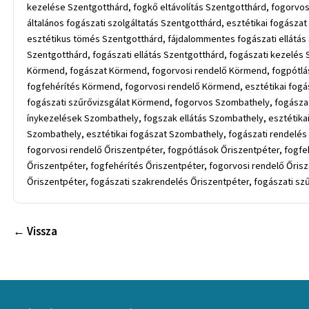
kezelése Szentgotthárd, fogkő eltávolítás Szentgotthárd, fogorvos
általános fogászati szolgáltatás Szentgotthárd, esztétikai fogásza
esztétikus tömés Szentgotthárd, fájdalommentes fogászati ellátás 
Szentgotthárd, fogászati ellátás Szentgotthárd, fogászati kezelés
Körmend, fogászat Körmend, fogorvosi rendelő Körmend, fogpótlá
fogfehérítés Körmend, fogorvosi rendelő Körmend, esztétikai fog
fogászati szűrővizsgálat Körmend, fogorvos Szombathely, fogásza
ínykezelések Szombathely, fogszak ellátás Szombathely, esztétika
Szombathely, esztétikai fogászat Szombathely, fogászati rendelés
fogorvosi rendelő Őriszentpéter, fogpótlások Őriszentpéter, fogfe
Őriszentpéter, fogfehérítés Őriszentpéter, fogorvosi rendelő Őrisz
Őriszentpéter, fogászati szakrendelés Őriszentpéter, fogászati sz
← Vissza