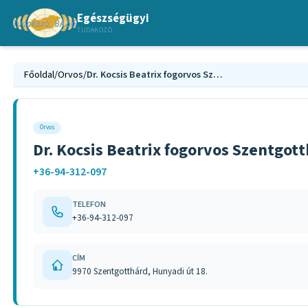
Egészségügyi
TUDAKOZÓ
Főoldal
/
Orvos
/
Dr. Kocsis Beatrix fogorvos Szentgotthárd
Orvos
Dr. Kocsis Beatrix fogorvos Szentgot
+36-94-312-097
TELEFON
+36-94-312-097
CÍM
9970 Szentgotthárd, Hunyadi út 18.