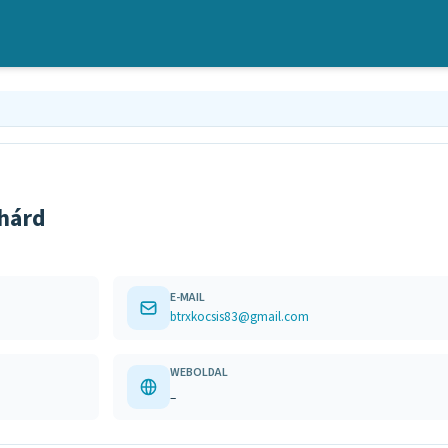
thárd
E-MAIL
btrxkocsis83@gmail.com
WEBOLDAL
–