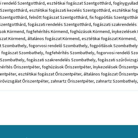
i rendelő Szentgotthárd, esztétikai fogászat Szentgotthárd, fogínygyulla
t Szentgotthárd, esztétikai fogászati kezelés Szentgotthárd, esztétikai f
Szentgotthárd, felnőtt fogászat Szentgotthárd, fix fogpótlás Szentgotthá
 Szentgotthárd, fogászati rendelés Szentgotthárd, fogászati szakrendelés
sok Körmend, fogfehérítés Körmend, foghúzások Körmend, ínykezelések K
ászat Körmend, általános fogászat Körmend, esztétikai fogászat Körmend,
t Szombathely, fogorvosi rendelő Szombathely, fogpótlások Szombathely
i fogászat Szombathely, fogfehérítés Szombathely, fogorvosi rendelő Szo
 Szombathely, fogászati szakrendelés Szombathely, fogászati szűrővizsgá
hérítés Őriszentpéter, foghúzások Őriszentpéter, ínykezelések Őriszentpét
entpéter, esztétikai fogászat Őriszentpéter, általános fogászat Őriszentp
űrővizsgálat Őriszentpéter, zahnartz Őriszentpéter, zahnartz Szombathely