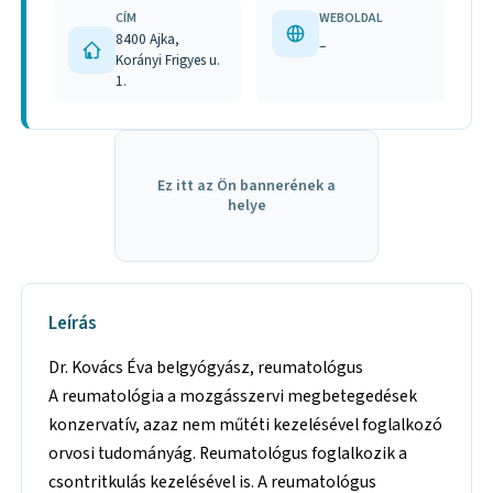
CÍM
WEBOLDAL
8400 Ajka,
–
Korányi Frigyes u.
1.
Ez itt az Ön bannerének a
helye
Leírás
Dr. Kovács Éva belgyógyász, reumatológus
A reumatológia a mozgásszervi megbetegedések
konzervatív, azaz nem műtéti kezelésével foglalkozó
orvosi tudományág. Reumatológus foglalkozik a
csontritkulás kezelésével is. A reumatológus