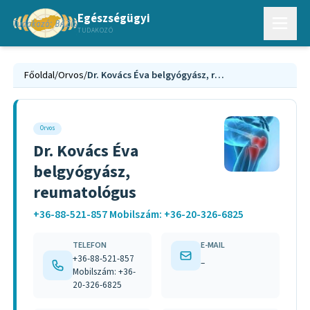
Egészségügyi
TUDAKOZÓ
Főoldal
/
Orvos
/
Dr. Kovács Éva belgyógyász, reumatológus
Orvos
Dr. Kovács Éva
belgyógyász,
reumatológus
+36-88-521-857 Mobilszám: +36-20-326-6825
TELEFON
E-MAIL
+36-88-521-857
–
Mobilszám: +36-
20-326-6825