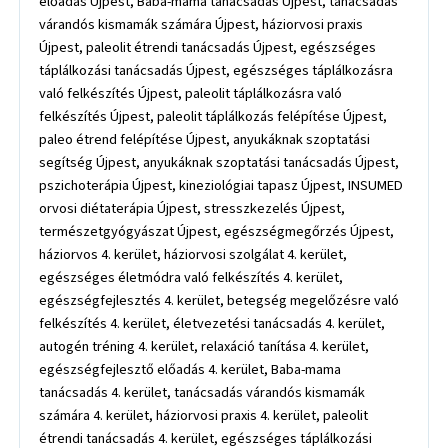
előadás Újpest, Baba-mama tanácsadás Újpest, tanácsadás
várandós kismamák számára Újpest, háziorvosi praxis
Újpest, paleolit étrendi tanácsadás Újpest, egészséges
táplálkozási tanácsadás Újpest, egészséges táplálkozásra
való felkészítés Újpest, paleolit táplálkozásra való
felkészítés Újpest, paleolit táplálkozás felépítése Újpest,
paleo étrend felépítése Újpest, anyukáknak szoptatási
segítség Újpest, anyukáknak szoptatási tanácsadás Újpest,
pszichoterápia Újpest, kineziológiai tapasz Újpest, INSUMED
orvosi diétaterápia Újpest, stresszkezelés Újpest,
természetgyógyászat Újpest, egészségmegőrzés Újpest,
háziorvos 4. kerület, háziorvosi szolgálat 4. kerület,
egészséges életmódra való felkészítés 4. kerület,
egészségfejlesztés 4. kerület, betegség megelőzésre való
felkészítés 4. kerület, életvezetési tanácsadás 4. kerület,
autogén tréning 4. kerület, relaxáció tanítása 4. kerület,
egészségfejlesztő előadás 4. kerület, Baba-mama
tanácsadás 4. kerület, tanácsadás várandós kismamák
számára 4. kerület, háziorvosi praxis 4. kerület, paleolit
étrendi tanácsadás 4. kerület, egészséges táplálkozási