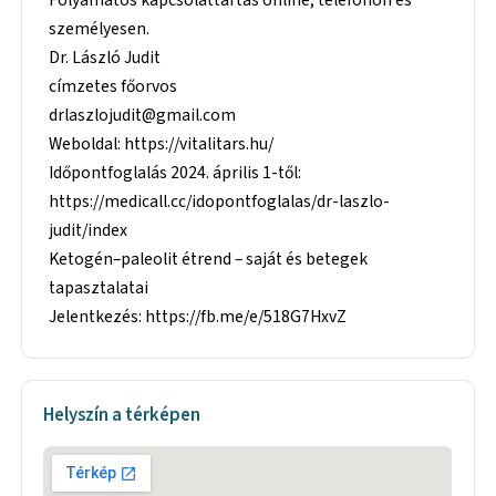
személyesen.
Dr. László Judit
címzetes főorvos
drlaszlojudit@gmail.com
Weboldal:
https://vitalitars.hu/
Időpontfoglalás 2024. április 1-től:
https://medicall.cc/idopontfoglalas/dr-laszlo-
judit/index
Ketogén–paleolit étrend – saját és betegek
tapasztalatai
Jelentkezés:
https://fb.me/e/518G7HxvZ
Helyszín a térképen