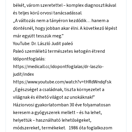
békét, várom szeretettel – komplex diagnosztikával
és teljes körű orvosi tanácsadással.
„A változás nem a tányéron kezdődik… hanem a
döntésnél, hogy jobban akar élni. A következő lépést
már együtt tesszük meg.”
YouTube: Dr. László Judit paleó
Paleó szemléletű természetes ketogén étrend
Időpontfoglalás:
https://medicall.cc/idopontfoglalas/dr-laszlo-
judit/index
https://www.youtube.com/watch?v=tHRdWndqFsk
„Egészséget a családnak, tiszta környezetet a
világnak és élhető világot az unokáknak!”
Háziorvosi gyakorlatomban 30 éve folyamatosan
keresem a gyógyszerek mellett – és ha lehet,
helyettük – használható lehetőségeket,
módszereket, termékeket. 1986 óta foglalkozom