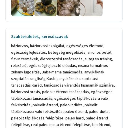
Szakterületek, keresőszavak
háziorvos, háziorvosi szolgálat, egészséges életmód,
egészségfejlesztés, betegség megelőzés, anionos betét,
flavin termékek, életvezetési tanácsadás, autogén tréning,
relaxáció, egészségfejlesztő előadás, irisana turmalinos
zuhany lugosítás, Baba-mama tanácsadás, anyukáknak
szoptatási segítség Karád, anyukáknak szoptatási
tanácsadás Karád, tanácsadás várandós kismamák számára,
háziorvosi praxis, paleolit étrendi tanácsadás, egészséges
táplálkozási tanácsadás, egészséges táplálkozásra való
felkészítés, paleolit étrend, paleolit diéta, paleolit
táplálkozásra való felkészítés, paleo étrend, paleo-diéta,
paleolit táplálkozás felépítése, paleo hard, paleo étrend
felépítése, reál-paleo minta étrend felépítése, bio étrend,