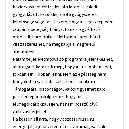
háziorvosként évtizedek óta látom: a valódi
gyógyulás ott kezdődik, ahol a gyógyszerek
lehetősége véget ér. Hiszem, hogy az egészség nem
csupán a betegség hiánya, hanem egy élhető,
örömteli, harmonikus életforma – amit bárki
visszaszerezhet, ha megkapja a megfelelő
útmutatást.
Nálam teljes életmódváltó programra jelentkezhet,
ahol együtt keressük meg, hogyan tud jobban enni,
jobban élni, jobban lenni. Mert az egészség nem
bonyolult – csak tudni kell, merre induljon el.
Támogatást, biztonságot, valódi figyelmet kap:
partnerségben dolgozunk, hogy ne
félmegoldásokkal éljen, hanem hosszú távú
változást érjen el.
Ha készen áll arra, hogy visszaszerezze az
energiáját, a jó közérzetét és az önmagával való