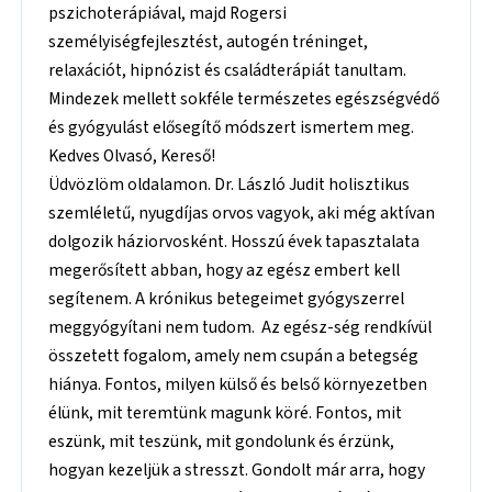
pszichoterápiával, majd Rogersi
személyiségfejlesztést, autogén tréninget,
relaxációt, hipnózist és családterápiát tanultam.
Mindezek mellett sokféle természetes egészségvédő
és gyógyulást elősegítő módszert ismertem meg.
Kedves Olvasó, Kereső!
Üdvözlöm oldalamon. Dr. László Judit holisztikus
szemléletű, nyugdíjas orvos vagyok, aki még aktívan
dolgozik háziorvosként. Hosszú évek tapasztalata
megerősített abban, hogy az egész embert kell
segítenem. A krónikus betegeimet gyógyszerrel
meggyógyítani nem tudom. Az egész-ség rendkívül
összetett fogalom, amely nem csupán a betegség
hiánya. Fontos, milyen külső és belső környezetben
élünk, mit teremtünk magunk köré. Fontos, mit
eszünk, mit teszünk, mit gondolunk és érzünk,
hogyan kezeljük a stresszt. Gondolt már arra, hogy