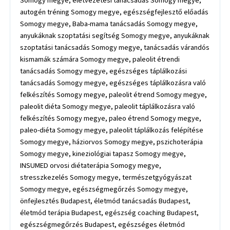
Somogy megye, életvezetési tanácsadás Somogy megye,
autogén tréning Somogy megye, egészségfejlesztő előadás
Somogy megye, Baba-mama tanácsadás Somogy megye,
anyukáknak szoptatási segítség Somogy megye, anyukáknak
szoptatási tanácsadás Somogy megye, tanácsadás várandós
kismamák számára Somogy megye, paleolit étrendi
tanácsadás Somogy megye, egészséges táplálkozási
tanácsadás Somogy megye, egészséges táplálkozásra való
felkészítés Somogy megye, paleolit étrend Somogy megye,
paleolit diéta Somogy megye, paleolit táplálkozásra való
felkészítés Somogy megye, paleo étrend Somogy megye,
paleo-diéta Somogy megye, paleolit táplálkozás felépítése
Somogy megye, háziorvos Somogy megye, pszichoterápia
Somogy megye, kineziológiai tapasz Somogy megye,
INSUMED orvosi diétaterápia Somogy megye,
stresszkezelés Somogy megye, természetgyógyászat
Somogy megye, egészségmegőrzés Somogy megye,
önfejlesztés Budapest, életmód tanácsadás Budapest,
életmód terápia Budapest, egészség coaching Budapest,
egészségmegőrzés Budapest, egészséges életmód