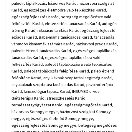
paleolit táplálkozás, háziorvos Karád, háziorvosi szolgálat
Karád, egészséges életmódra való felkészítés Karád,
egészségfejlesztés Karád, betegség megelőzésre való
felkészítés Karád, életvezetési tanácsadás Karád, autogén
tréning Karád, relaxáció tanítása Karád, egészségfejlesztő
előadás Karád, Baba-mama tanácsadás Karád, tanácsadás
várandós kismamák számára Karád, háziorvosi praxis Karád,
paleolit étrendi tanácsadás Karád, egészséges táplálkozási
tanácsadás Karád, egészséges táplálkozásra való
felkészítés Karád, paleolit táplálkozásra való felkészítés
Karád, paleolit táplálkozás felépítése Karád, paleo étrend
felépítése Karád, anyukáknak szoptatási segítség Karád,
anyukáknak szoptatási tanácsadás Karád, pszichoterápia
Karád, kineziológiai tapasz Karád, INSUMED orvosi
diétaterápia Karád, stresszkezelés Karád,
természetgyógyászat Karád, egészségmegőrzés Karád,
háziorvos Somogy megye, háziorvosi szolgálat Somogy
megye, egészséges életmód Somogy megye,
egészségfejlesztés Somogy megye, betegség megelőzés