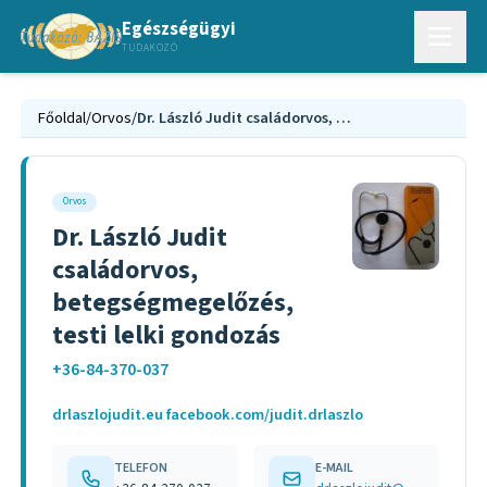
Egészségügyi
TUDAKOZÓ
Főoldal
/
Orvos
/
Dr. László Judit családorvos, betegségmegelőzés, testi lelki gondozás
Orvos
Dr. László Judit
családorvos,
betegségmegelőzés,
testi lelki gondozás
+36-84-370-037
drlaszlojudit.eu facebook.com/judit.drlaszlo
TELEFON
E-MAIL