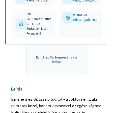
+36-84-370-037
drlaszlojudit@gmail.com
CÍM
WEBOLDAL
8676 Karád, Attila
drlaszlojudit.eu facebook.com/judit.drlaszlo
u. 31, 1041
Budapest, Liszt
Ferenc u. 6
Ez itt az Ön bannerének a
helye
Leírás
Ismerje meg Dr. László Juditot – a doktor nénit, aki
nem csak kezel, hanem visszavezet az egész-séghez.
Holisztikus szemléletű főorvosként és aktív