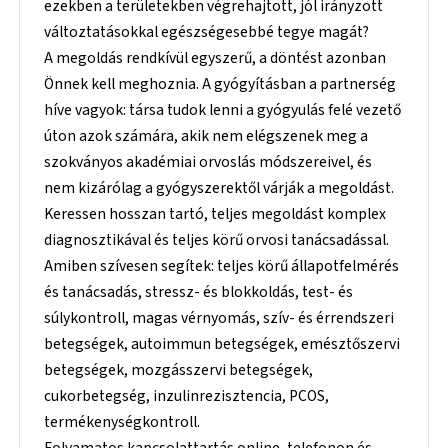
ezekben a területekben végrehajtott, jól irányzott
változtatásokkal egészségesebbé tegye magát?
A megoldás rendkívül egyszerű, a döntést azonban
Önnek kell meghoznia. A gyógyításban a partnerség
híve vagyok: társa tudok lenni a gyógyulás felé vezető
úton azok számára, akik nem elégszenek meg a
szokványos akadémiai orvoslás módszereivel, és
nem kizárólag a gyógyszerektől várják a megoldást.
Keressen hosszan tartó, teljes megoldást komplex
diagnosztikával és teljes körű orvosi tanácsadással.
Amiben szívesen segítek: teljes körű állapotfelmérés
és tanácsadás, stressz- és blokkoldás, test- és
súlykontroll, magas vérnyomás, szív- és érrendszeri
betegségek, autoimmun betegségek, emésztőszervi
betegségek, mozgásszervi betegségek,
cukorbetegség, inzulinrezisztencia, PCOS,
termékenységkontroll.
Folyamatos kapcsolattartás online, telefonon és