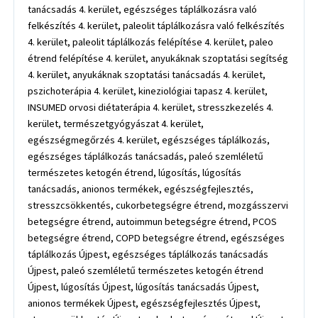
tanácsadás 4. kerület, egészséges táplálkozásra való
felkészítés 4. kerület, paleolit táplálkozásra való felkészítés
4. kerület, paleolit táplálkozás felépítése 4. kerület, paleo
étrend felépítése 4. kerület, anyukáknak szoptatási segítség
4. kerület, anyukáknak szoptatási tanácsadás 4. kerület,
pszichoterápia 4. kerület, kineziológiai tapasz 4. kerület,
INSUMED orvosi diétaterápia 4. kerület, stresszkezelés 4.
kerület, természetgyógyászat 4. kerület,
egészségmegőrzés 4. kerület, egészséges táplálkozás,
egészséges táplálkozás tanácsadás, paleó szemléletű
természetes ketogén étrend, lúgosítás, lúgosítás
tanácsadás, anionos termékek, egészségfejlesztés,
stresszcsökkentés, cukorbetegségre étrend, mozgásszervi
betegségre étrend, autoimmun betegségre étrend, PCOS
betegségre étrend, COPD betegségre étrend, egészséges
táplálkozás Újpest, egészséges táplálkozás tanácsadás
Újpest, paleó szemléletű természetes ketogén étrend
Újpest, lúgosítás Újpest, lúgosítás tanácsadás Újpest,
anionos termékek Újpest, egészségfejlesztés Újpest,