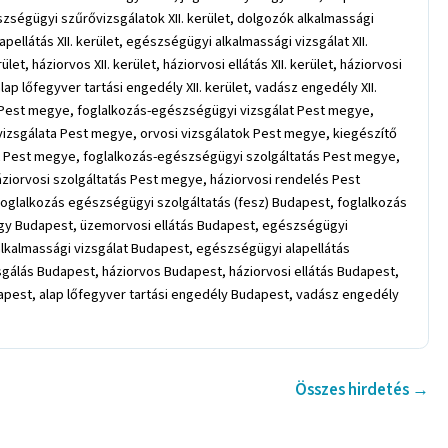
szségügyi szűrővizsgálatok XII. kerület, dolgozók alkalmassági
lapellátás XII. kerület, egészségügyi alkalmassági vizsgálat XII.
t, háziorvos XII. kerület, háziorvosi ellátás XII. kerület, háziorvosi
 alap lőfegyver tartási engedély XII. kerület, vadász engedély XII.
 Pest megye, foglalkozás-egészségügyi vizsgálat Pest megye,
zsgálata Pest megye, orvosi vizsgálatok Pest megye, kiegészítő
t Pest megye, foglalkozás-egészségügyi szolgáltatás Pest megye,
áziorvosi szolgáltatás Pest megye, háziorvosi rendelés Pest
oglalkozás egészségügyi szolgáltatás (fesz) Budapest, foglalkozás
gy Budapest, üzemorvosi ellátás Budapest, egészségügyi
alkalmassági vizsgálat Budapest, egészségügyi alapellátás
gálás Budapest, háziorvos Budapest, háziorvosi ellátás Budapest,
apest, alap lőfegyver tartási engedély Budapest, vadász engedély
Összes hirdetés →