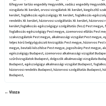
lőfegyver tartási engedély Hegyvidék, vadász engedély Hegyvidék, f
vizsgálata XII. kerület, orvosi vizsgálatok XII. kerület, kiegészítő sz
kerület, foglalkozás egészségügy XII. kerület, foglalkozás-egészségügyi
rendelés XII. kerület, háziorvosi szolgáltatás XII. kerület, háziorvosi 
kerület,foglalkozás egészségügyi szolgáltatás (fesz) Pest megye,
foglalkozás-egészségügy Pest megye, üzemorvosi ellátás Pest meg
szakvizsgálatok Pest megye, alkalmassági vizsgálat Pest megye, e
teljes körű belgyógyászati kivizsgálás Pest megye, háziorvos Pest
megye, beutaló készítése Pest megye, jogosítvány Pest megye, ala
egészségügy Budapest, üzemorvosi alkalmassági vizsgálat Budapes
szűrővizsgálatok Budapest, dolgozók alkalmassági vizsgálata Budap
Budapest, egészségügyi alkalmassági vizsgálat Budapest, foglalkoz
háziorvosi rendelés Budapest, háziorvosi szolgáltatás Budapest, h
Budapest,
← Vissza