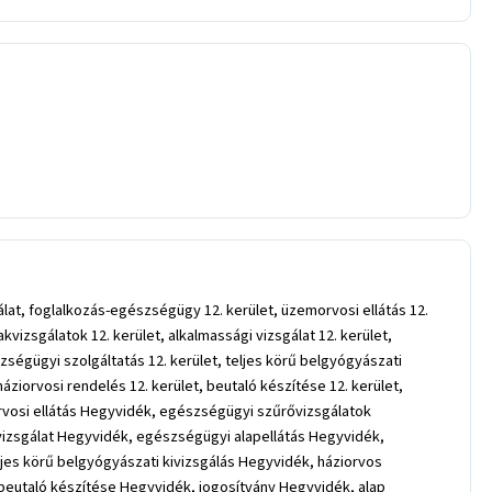
at, foglalkozás-egészségügy 12. kerület, üzemorvosi ellátás 12.
kvizsgálatok 12. kerület, alkalmassági vizsgálat 12. kerület,
zségügyi szolgáltatás 12. kerület, teljes körű belgyógyászati
 háziorvosi rendelés 12. kerület, beutaló készítése 12. kerület,
orvosi ellátás Hegyvidék, egészségügyi szűrővizsgálatok
vizsgálat Hegyvidék, egészségügyi alapellátás Hegyvidék,
es körű belgyógyászati kivizsgálás Hegyvidék, háziorvos
 beutaló készítése Hegyvidék, jogosítvány Hegyvidék, alap