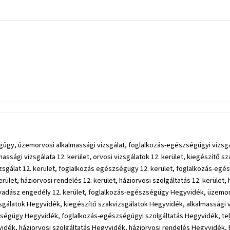
gügy, üzemorvosi alkalmassági vizsgálat, foglalkozás-egészségügyi vizsgál
sági vizsgálata 12. kerület, orvosi vizsgálatok 12. kerület, kiegészítő sza
sgálat 12. kerület, foglalkozás egészségügy 12. kerület, foglalkozás-egés
kerület, háziorvosi rendelés 12. kerület, háziorvosi szolgáltatás 12. kerület,
let, vadász engedély 12. kerület, foglalkozás-egészségügy Hegyvidék, üzem
sgálatok Hegyvidék, kiegészítő szakvizsgálatok Hegyvidék, alkalmassági 
ségügy Hegyvidék, foglalkozás-egészségügyi szolgáltatás Hegyvidék, telj
vidék, háziorvosi szolgáltatás Hegyvidék, háziorvosi rendelés Hegyvidék,