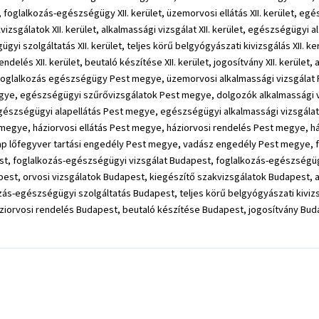
oglalkozás-egészségügy XII. kerület, üzemorvosi ellátás XII. kerület, egé
akvizsgálatok XII. kerület, alkalmassági vizsgálat XII. kerület, egészségügyi a
 szolgáltatás XII. kerület, teljes körű belgyógyászati kivizsgálás XII. kerüle
rendelés XII. kerület, beutaló készítése XII. kerület, jogosítvány XII. kerület,
 foglalkozás egészségügy Pest megye, üzemorvosi alkalmassági vizsgálat
ye, egészségügyi szűrővizsgálatok Pest megye, dolgozók alkalmassági vi
gészségügyi alapellátás Pest megye, egészségügyi alkalmassági vizsgála
 megye, háziorvosi ellátás Pest megye, háziorvosi rendelés Pest megye, h
p lőfegyver tartási engedély Pest megye, vadász engedély Pest megye, f
t, foglalkozás-egészségügyi vizsgálat Budapest, foglalkozás-egészségü
est, orvosi vizsgálatok Budapest, kiegészítő szakvizsgálatok Budapest, 
ás-egészségügyi szolgáltatás Budapest, teljes körű belgyógyászati kivizs
áziorvosi rendelés Budapest, beutaló készítése Budapest, jogosítvány Bud