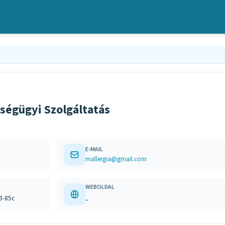
ségügyi Szolgáltatás
E-MAIL
mallergia@gmail.com
WEBOLDAL
83-85c
–