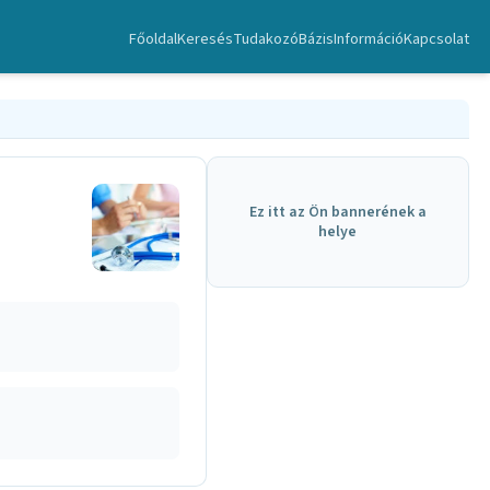
Főoldal
Keresés
TudakozóBázis
Információ
Kapcsolat
Ez itt az Ön bannerének a
helye