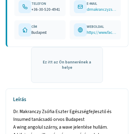
TELEFON
E-MAIL
+36-30-520-4941
drmakranczyzsofia@gmail.com
CÍM
WEBOLDAL
Budapest
https://www.facebook.com/doktorzsofi
Ez itt az Ön bannerének a
helye
Leírás
Dr. Makranczy Zsófia Eszter Egészségfejlesztő és
Insumed tanácsadó orvos Budapest
A wing angolul szárny, a wave jelentése hullám.