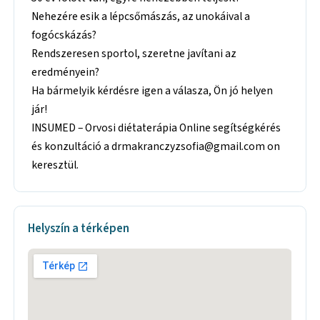
Nehezére esik a lépcsőmászás, az unokáival a
fogócskázás?
Rendszeresen sportol, szeretne javítani az
eredményein?
Ha bármelyik kérdésre igen a válasza, Ön jó helyen
jár!
INSUMED – Orvosi diétaterápia Online segítségkérés
és konzultáció a drmakranczyzsofia@gmail.com on
keresztül.
Helyszín a térképen