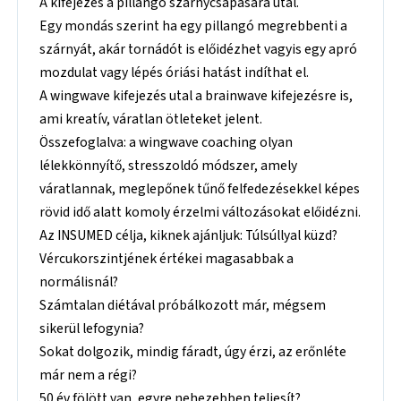
A kifejezés a pillangó szárnycsapására utal.
Egy mondás szerint ha egy pillangó megrebbenti a
szárnyát, akár tornádót is előidézhet vagyis egy apró
mozdulat vagy lépés óriási hatást indíthat el.
A wingwave kifejezés utal a brainwave kifejezésre is,
ami kreatív, váratlan ötleteket jelent.
Összefoglalva: a wingwave coaching olyan
lélekkönnyítő, stresszoldó módszer, amely
váratlannak, meglepőnek tűnő felfedezésekkel képes
rövid idő alatt komoly érzelmi változásokat előidézni.
Az INSUMED célja, kiknek ajánljuk: Túlsúllyal küzd?
Vércukorszintjének értékei magasabbak a
normálisnál?
Számtalan diétával próbálkozott már, mégsem
sikerül lefogynia?
Sokat dolgozik, mindig fáradt, úgy érzi, az erőnléte
már nem a régi?
50 év fölött van, egyre nehezebben teljesít?