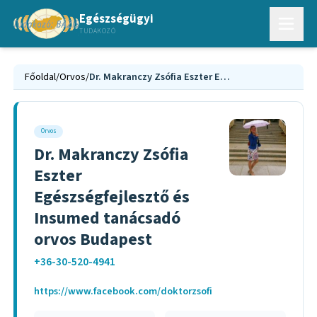
Egészségügyi
TUDAKOZÓ
Főoldal
/
Orvos
/
Dr. Makranczy Zsófia Eszter Egészségfejlesztő és Insumed tanácsadó orvos Budapest
Orvos
Dr. Makranczy Zsófia
Eszter
Egészségfejlesztő és
Insumed tanácsadó
orvos Budapest
+36-30-520-4941
https://www.facebook.com/doktorzsofi