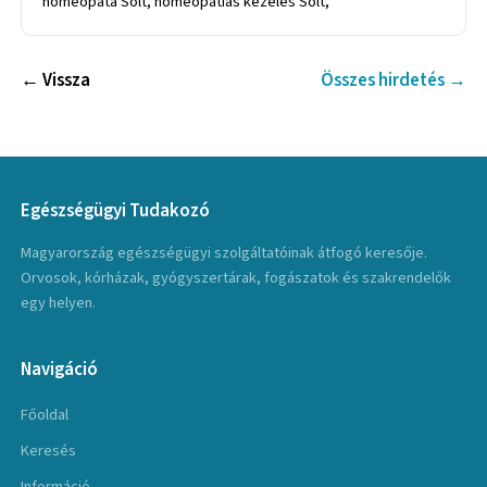
homeopata Solt, homeopátiás kezelés Solt,
← Vissza
Összes hirdetés →
Egészségügyi Tudakozó
Magyarország egészségügyi szolgáltatóinak átfogó keresője.
Orvosok, kórházak, gyógyszertárak, fogászatok és szakrendelők
egy helyen.
Navigáció
Főoldal
Keresés
Információ