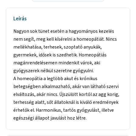
Leírás
Nagyon sok tünet esetén a hagyományos kezelés
nem segít, meg kell kísérelni a homeopátiát. Nincs
mellékhatása, terhesek, szoptató anyukák,
gyermekek, idősek is szedhetik. Homeopátiás
magánrendelésemen mindenkit várok, aki
gyógyszerek nélkül szeretne gyógyulni.
A homeopátia a legtöbb akut és krónikus
betegségben alkalmazható, akár van látható szervi
elváltozás, akár nincs. Újszülött kortól az agg korig,
terhesség alatt, sőt állatoknál is kiváló eredmények
érhetők el. Harmonikus, tartós gyógyulást, illetve
egészségi állapot javulást hoz létre.