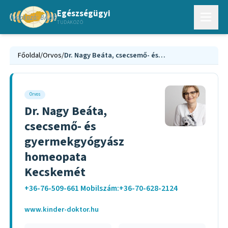
Egészségügyi
TUDAKOZÓ
Főoldal
/
Orvos
/
Dr. Nagy Beáta, csecsemő- és gyermekgyógyász homeopata Kecskemét
Orvos
Dr. Nagy Beáta,
csecsemő- és
gyermekgyógyász
homeopata
Kecskemét
+36-76-509-661 Mobilszám:+36-70-628-2124
www.kinder-doktor.hu