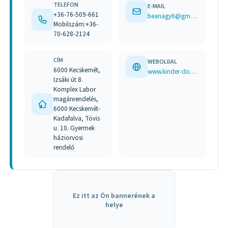
TELEFON
E-MAIL
+36-76-509-661
beanagy6@gmail.com
Mobilszám:+36-
70-628-2124
CÍM
WEBOLDAL
6000 Kecskemét,
www.kinder-doktor.hu
Izsáki út 8.
Komplex Labor
magánrendelés,
6000 Kecskemét-
Kadafalva, Tövis
u. 10. Gyermek
háziorvosi
rendelő
Ez itt az Ön bannerének a
helye