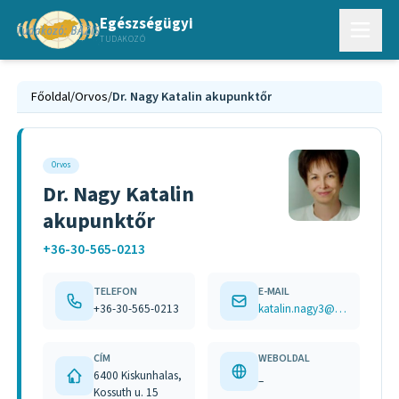
Egészségügyi
TUDAKOZÓ
Főoldal
/
Orvos
/
Dr. Nagy Katalin akupunktőr
Orvos
Dr. Nagy Katalin
akupunktőr
+36-30-565-0213
TELEFON
E-MAIL
+36-30-565-0213
katalin.nagy3@gmail.com
CÍM
WEBOLDAL
6400 Kiskunhalas,
–
Kossuth u. 15