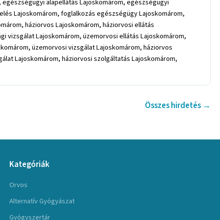
 egészségügyi alapellátás Lajoskomárom, egészségügyi
ezelés Lajoskomárom, foglalkozás egészségügy Lajoskomárom,
márom, háziorvos Lajoskomárom, háziorvosi ellátás
gi vizsgálat Lajoskomárom, üzemorvosi ellátás Lajoskomárom,
skomárom, üzemorvosi vizsgálat Lajoskomárom, háziorvos
gálat Lajoskomárom, háziorvosi szolgáltatás Lajoskomárom,
Összes hirdetés →
Kategóriák
Orvos
Alternatív Gyógyászat
Gyógyszertár