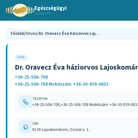
Egészségügyi
TUDAKOZÓ
Főoldal
/
Orvos
/
Dr. Oravecz Éva háziorvos Lajoskomárom
Orvos
Dr. Oravecz Éva háziorvos Lajoskomá
+36-25-506-708
+36-25-506-708 Mobilszám: +36-30-939-0833
TELEFON
+36-25-506-708,+36-25-506-708 Mobilszám: +36-30-939-083
CÍM
8136 Lajoskomárom, Ozorai u. 1.