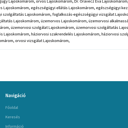
ügy Lajoskomárom, orvos Lajoskomárom, Dr. Oravecz Éva Lajoskomárom,
érés Lajoskomárom, egészségügyi ellátás Lajoskomárom, egészségügyi k
szolgáltatás Lajoskomárom, foglalkozás-egészségügyi vizsgálat Lajosko
lgáltatás Lajoskomárom, üzemorvos Lajoskomárom, üzemorvosi alkalmassá
rom, üzemorvosi szolgálat Lajoskomárom, üzemorvosi szolgáltatás Lajo
és Lajoskomárom, háziorvosi szakrendelés Lajoskomárom, háziorvosi szol
komárom, orvosi vizsgálat Lajoskomárom,
Navigáció
Főoldal
Keresés
Információ