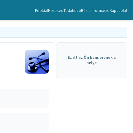
Főoldal
Keresés
TudakozóBázis
Információ
Kapcsolat
Ez itt az Ön bannerének a
helye