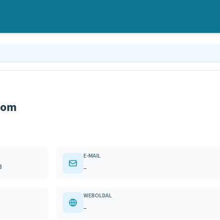
rom
E-MAIL
3
–
WEBOLDAL
–