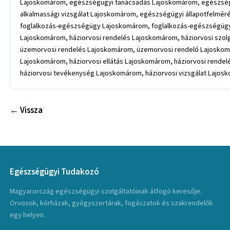
Lajoskomárom, egészségügyi tanácsadás Lajoskomárom, egészség
alkalmassági vizsgálat Lajoskomárom, egészségügyi állapotfelm
foglalkozás-egészségügy Lajoskomárom, foglalkozás-egészségügyi 
Lajoskomárom, háziorvosi rendelés Lajoskomárom, háziorvosi szo
üzemorvosi rendelés Lajoskomárom, üzemorvosi rendelő Lajoskomá
Lajoskomárom, háziorvosi ellátás Lajoskomárom, háziorvosi rendel
háziorvosi tevékenység Lajoskomárom, háziorvosi vizsgálat Lajos
← Vissza
Egészségügyi Tudakozó
Magyarország egészségügyi szolgáltatóinak átfogó keresője.
Orvosok, kórházak, gyógyszertárak, fogászatok és szakrendelők
egy helyen.