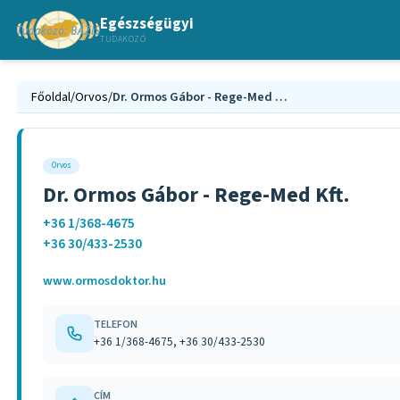
Egészségügyi
TUDAKOZÓ
Főoldal
/
Orvos
/
Dr. Ormos Gábor - Rege-Med Kft.
Orvos
Dr. Ormos Gábor - Rege-Med Kft.
+36 1/368-4675
+36 30/433-2530
www.ormosdoktor.hu
TELEFON
+36 1/368-4675, +36 30/433-2530
CÍM