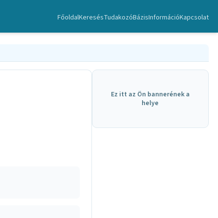
Főoldal
Keresés
TudakozóBázis
Információ
Kapcsolat
Ez itt az Ön bannerének a
helye