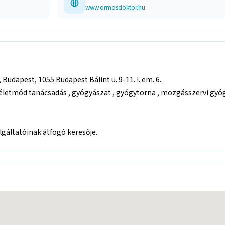
www.ormosdoktor.hu
udapest, 1055 Budapest Bálint u. 9-11. I. em. 6..
életmód tanácsadás , gyógyászat , gyógytorna , mozgásszervi gyóg
áltatóinak átfogó keresője.