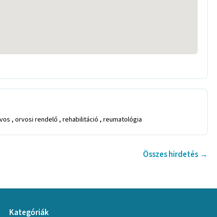
 , orvosi rendelő , rehabilitáció , reumatológia
Összes hirdetés →
Kategóriák