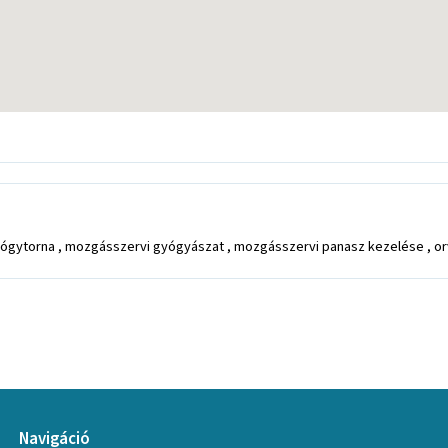
gytorna , mozgásszervi gyógyászat , mozgásszervi panasz kezelése , orvos
Navigáció