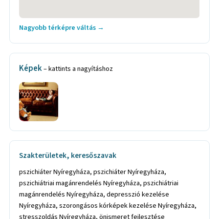
Nagyobb térképre váltás →
Képek
– kattints a nagyításhoz
Szakterületek, keresőszavak
pszichiáter Nyíregyháza, pszichiáter Nyíregyháza,
pszichiátriai magánrendelés Nyíregyháza, pszichiátriai
magánrendelés Nyíregyháza, depresszió kezelése
Nyíregyháza, szorongásos kórképek kezelése Nyíregyháza,
stresszoldás Nyíregyháza, önismeret fejlesztése