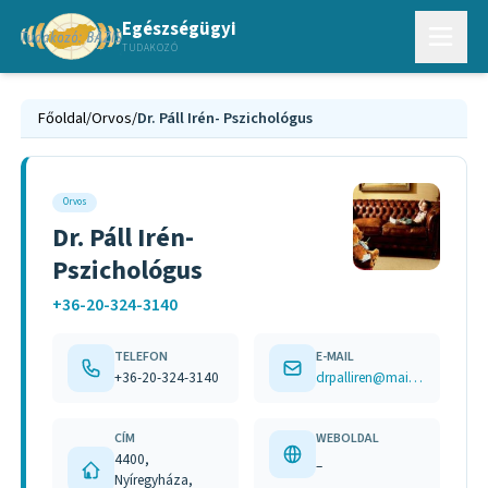
Egészségügyi
TUDAKOZÓ
Főoldal
/
Orvos
/
Dr. Páll Irén- Pszichológus
Orvos
Dr. Páll Irén-
Pszichológus
+36-20-324-3140
TELEFON
E-MAIL
+36-20-324-3140
drpalliren@mailbox.hu
CÍM
WEBOLDAL
4400,
–
Nyíregyháza,