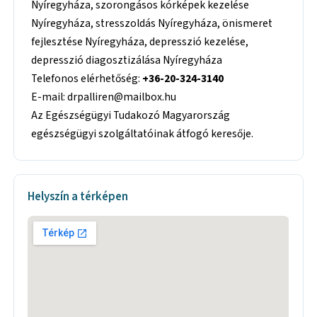
Nyíregyháza, szorongásos kórképek kezelése
Nyíregyháza, stresszoldás Nyíregyháza, önismeret
fejlesztése Nyíregyháza, depresszió kezelése,
depresszió diagosztizálása Nyíregyháza
Telefonos elérhetőség:
+36-20-324-3140
E-mail: drpalliren@mailbox.hu
Az Egészségügyi Tudakozó Magyarország
egészségügyi szolgáltatóinak átfogó keresője.
Helyszín a térképen