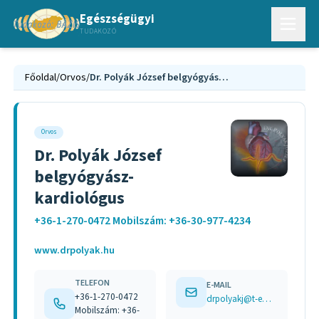
Egészségügyi
TUDAKOZÓ
Főoldal
/
Orvos
/
Dr. Polyák József belgyógyász-kardiológus
Orvos
Dr. Polyák József
belgyógyász-
kardiológus
+36-1-270-0472 Mobilszám: +36-30-977-4234
www.drpolyak.hu
TELEFON
E-MAIL
+36-1-270-0472
drpolyakj@t-email.hu
Mobilszám: +36-