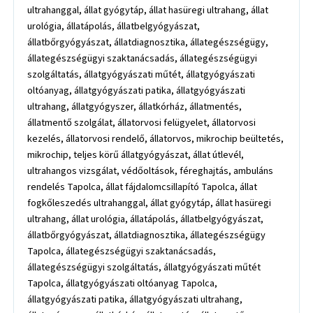
ultrahanggal, állat gyógytáp, állat hasüregi ultrahang, állat
urológia, állatápolás, állatbelgyógyászat,
állatbőrgyógyászat, állatdiagnosztika, állategészségügy,
állategészségügyi szaktanácsadás, állategészségügyi
szolgáltatás, állatgyógyászati műtét, állatgyógyászati
oltóanyag, állatgyógyászati patika, állatgyógyászati
ultrahang, állatgyógyszer, állatkórház, állatmentés,
állatmentő szolgálat, állatorvosi felügyelet, állatorvosi
kezelés, állatorvosi rendelő, állatorvos, mikrochip beültetés,
mikrochip, teljes körű állatgyógyászat, állat útlevél,
ultrahangos vizsgálat, védőoltások, féreghajtás, ambuláns
rendelés Tapolca, állat fájdalomcsillapító Tapolca, állat
fogkőleszedés ultrahanggal, állat gyógytáp, állat hasüregi
ultrahang, állat urológia, állatápolás, állatbelgyógyászat,
állatbőrgyógyászat, állatdiagnosztika, állategészségügy
Tapolca, állategészségügyi szaktanácsadás,
állategészségügyi szolgáltatás, állatgyógyászati műtét
Tapolca, állatgyógyászati oltóanyag Tapolca,
állatgyógyászati patika, állatgyógyászati ultrahang,