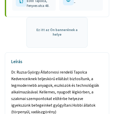
8300 Tapolca,
–
Fenyves utca 48.
Ez itt az Ön bannerének a
helye
Leírás
Dr. Ruzsa György Állatorvosi rendelő Tapolca
Kedvenceiknek teljeskörű ellátást biztosítunk, a
legmodernebb anyagok, eszközök és technológiák
alkalmazásával. Kellemes, nyugodt légkörben, a
szakmai szempontokat előtérbe helyezve
igyekszünk betegeinket gyógyítani.Hobbi állatok
(törpenyúl, vadászgörény)