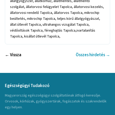
állatgyógyszer, állatkórház, állatmentés, állatmentő
szolgálat, állatorvosi felügyelet Tapolca, állatorvosi kezelés,
állatorvosi rendelő Tapolca, állatorvos Tapolca, mikrochip
beültetés, mikrochip Tapolca, teljes körű állatgyógyászat,
állat útlevél Tapolca, ultrahangos vizsgálat Tapolca,
védőoltások Tapolca, féreghajtás Tapolca,ivartalanítás
Tapolca, kisállat útlevél Tapolca,
← Vissza
Összes hirdetés →
Egészségügyi Tudakozó
Magyarország egészségügyi szolgáltatóinak átfogó keresője.
Orvosok, kórházak, gyógyszertárak, fogászatok és szakrendelők
egy helyen.