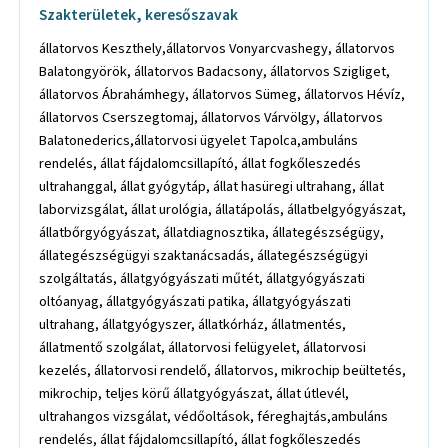
Szakterületek, keresőszavak
állatorvos Keszthely,állatorvos Vonyarcvashegy, állatorvos
Balatongyörök, állatorvos Badacsony, állatorvos Szigliget,
állatorvos Ábrahámhegy, állatorvos Sümeg, állatorvos Hévíz,
állatorvos Cserszegtomaj, állatorvos Várvölgy, állatorvos
Balatonederics,állatorvosi ügyelet Tapolca,ambuláns
rendelés, állat fájdalomcsillapító, állat fogkőleszedés
ultrahanggal, állat gyógytáp, állat hasüregi ultrahang, állat
laborvizsgálat, állat urológia, állatápolás, állatbelgyógyászat,
állatbőrgyógyászat, állatdiagnosztika, állategészségügy,
állategészségügyi szaktanácsadás, állategészségügyi
szolgáltatás, állatgyógyászati műtét, állatgyógyászati
oltóanyag, állatgyógyászati patika, állatgyógyászati
ultrahang, állatgyógyszer, állatkórház, állatmentés,
állatmentő szolgálat, állatorvosi felügyelet, állatorvosi
kezelés, állatorvosi rendelő, állatorvos, mikrochip beültetés,
mikrochip, teljes körű állatgyógyászat, állat útlevél,
ultrahangos vizsgálat, védőoltások, féreghajtás,ambuláns
rendelés, állat fájdalomcsillapító, állat fogkőleszedés