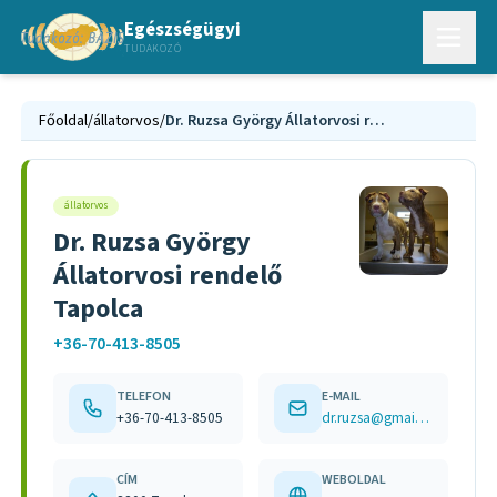
Egészségügyi
TUDAKOZÓ
Főoldal
/
állatorvos
/
Dr. Ruzsa György Állatorvosi rendelő Tapolca
állatorvos
Dr. Ruzsa György
Állatorvosi rendelő
Tapolca
+36-70-413-8505
TELEFON
E-MAIL
+36-70-413-8505
dr.ruzsa@gmail.com
CÍM
WEBOLDAL