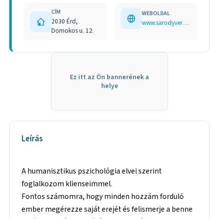
CÍM
WEBOLDAL
2030 Érd,
www.sarodyvera.hu/ www.facebook.com/sarodyv/?locale=hu_HU segitohalo.hu/segito/sarody-vera/
Domokos u. 12.
Ez itt az Ön bannerének a
helye
Leírás
A humanisztikus pszichológia elvei szerint
foglalkozom klienseimmel.
Fontos számomra, hogy minden hozzám forduló
ember megérezze saját erejét és felismerje a benne