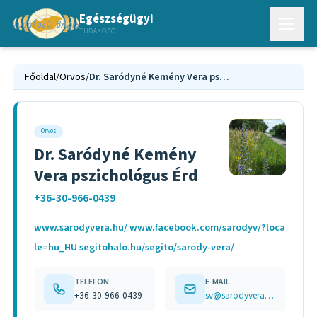
Egészségügyi
TUDAKOZÓ
Főoldal
/
Orvos
/
Dr. Saródyné Kemény Vera pszichológus Érd
Orvos
Dr. Saródyné Kemény
Vera pszichológus Érd
+36-30-966-0439
www.sarodyvera.hu/ www.facebook.com/sarodyv/?loca
le=hu_HU segitohalo.hu/segito/sarody-vera/
TELEFON
E-MAIL
+36-30-966-0439
sv@sarodyvera.hu