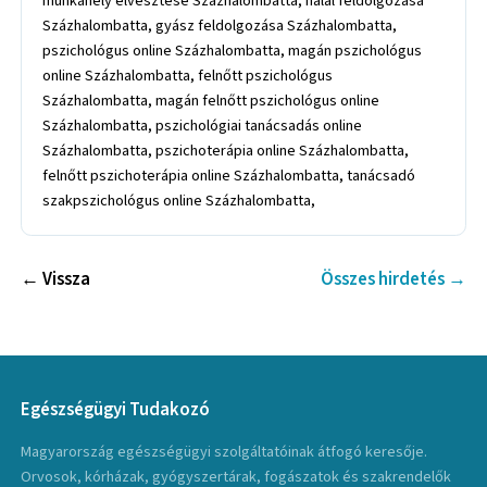
← Vissza
Összes hirdetés →
Egészségügyi Tudakozó
Magyarország egészségügyi szolgáltatóinak átfogó keresője.
Orvosok, kórházak, gyógyszertárak, fogászatok és szakrendelők