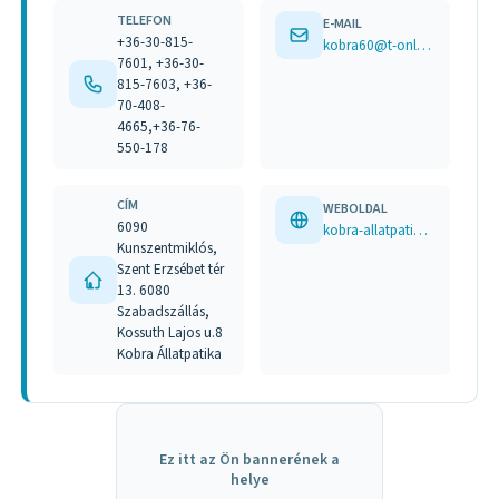
TELEFON
E-MAIL
+36-30-815-
kobra60@t-online.hu
7601, +36-30-
815-7603, +36-
70-408-
4665,+36-76-
550-178
CÍM
WEBOLDAL
6090
kobra-allatpatika.hu
Kunszentmiklós,
Szent Erzsébet tér
13. 6080
Szabadszállás,
Kossuth Lajos u.8
Kobra Állatpatika
Ez itt az Ön bannerének a
helye