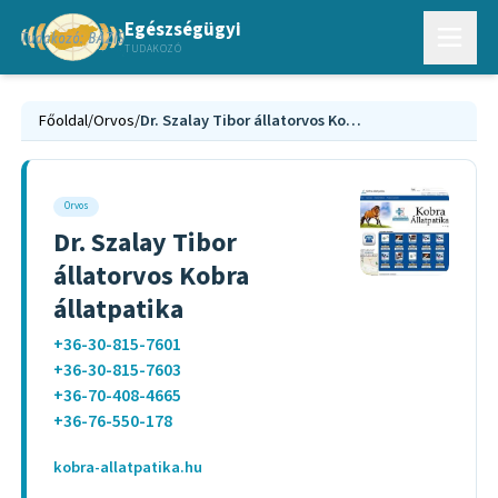
Egészségügyi
TUDAKOZÓ
Főoldal
/
Orvos
/
Dr. Szalay Tibor állatorvos Kobra állatpatika
Orvos
Dr. Szalay Tibor
állatorvos Kobra
állatpatika
+36-30-815-7601
+36-30-815-7603
+36-70-408-4665
+36-76-550-178
kobra-allatpatika.hu