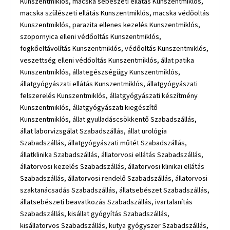
Kunszentmiklós, macska sebészeti ellátás Kunszentmiklós,
macska szülészeti ellátás Kunszentmiklós, macska védőoltás
Kunszentmiklós, parazita ellenes kezelés Kunszentmiklós,
szopornyica elleni védőoltás Kunszentmiklós,
fogkőeltávolítás Kunszentmiklós, védőoltás Kunszentmiklós,
veszettség elleni védőoltás Kunszentmiklós, állat patika
Kunszentmiklós, állategészségügy Kunszentmiklós,
állatgyógyászati ellátás Kunszentmiklós, állatgyógyászati
felszerelés Kunszentmiklós, állatgyógyászati készítmény
Kunszentmiklós, állatgyógyászati kiegészítő
Kunszentmiklós, állat gyulladáscsökkentő Szabadszállás,
állat laborvizsgálat Szabadszállás, állat urológia
Szabadszállás, állatgyógyászati műtét Szabadszállás,
állatklinika Szabadszállás, állatorvosi ellátás Szabadszállás,
állatorvosi kezelés Szabadszállás, állatorvosi klinikai ellátás
Szabadszállás, állatorvosi rendelő Szabadszállás, állatorvosi
szaktanácsadás Szabadszállás, állatsebészet Szabadszállás,
állatsebészeti beavatkozás Szabadszállás, ivartalanítás
Szabadszállás, kisállat gyógyítás Szabadszállás,
kisállatorvos Szabadszállás, kutya gyógyszer Szabadszállás,