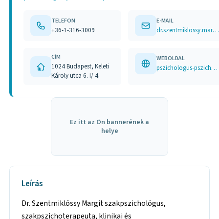
TELEFON
E-MAIL
+36-1-316-3009
dr.szentmiklossy.margit@t-online.hu
CÍM
WEBOLDAL
1024 Budapest, Keleti
pszichologus-pszichoterapeuta.hu
Károly utca 6. I/ 4.
Ez itt az Ön bannerének a
helye
Leírás
Dr. Szentmiklóssy Margit szakpszichológus,
szakpszichoterapeuta, klinikai és