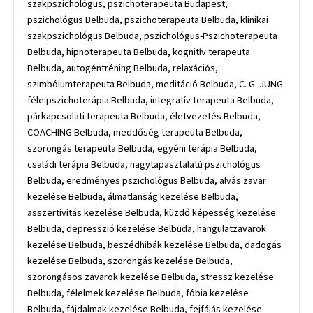
szakpszichológus, pszichoterapeuta Budapest,
pszichológus Belbuda, pszichoterapeuta Belbuda, klinikai
szakpszichológus Belbuda, pszichológus-Pszichoterapeuta
Belbuda, hipnoterapeuta Belbuda, kognitív terapeuta
Belbuda, autogéntréning Belbuda, relaxációs,
szimbólumterapeuta Belbuda, meditáció Belbuda, C. G. JUNG
féle pszichoterápia Belbuda, integratív terapeuta Belbuda,
párkapcsolati terapeuta Belbuda, életvezetés Belbuda,
COACHING Belbuda, meddőség terapeuta Belbuda,
szorongás terapeuta Belbuda, egyéni terápia Belbuda,
családi terápia Belbuda, nagytapasztalatú pszichológus
Belbuda, eredményes pszichológus Belbuda, alvás zavar
kezelése Belbuda, álmatlanság kezelése Belbuda,
asszertivitás kezelése Belbuda, küzdő képesség kezelése
Belbuda, depresszió kezelése Belbuda, hangulatzavarok
kezelése Belbuda, beszédhibák kezelése Belbuda, dadogás
kezelése Belbuda, szorongás kezelése Belbuda,
szorongásos zavarok kezelése Belbuda, stressz kezelése
Belbuda, félelmek kezelése Belbuda, fóbia kezelése
Belbuda, fájdalmak kezelése Belbuda, fejfájás kezelése