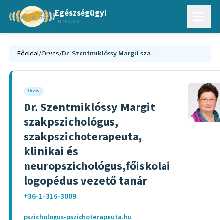
Egészségügyi
TUDAKOZÓ
Főoldal
/
Orvos
/
Dr. Szentmiklóssy Margit szakpszichológus, szakpszichoterapeuta, klinikai és neuropszichológus,főiskolai logopédus vezető tanár
Orvos
Dr. Szentmiklóssy Margit
szakpszichológus,
szakpszichoterapeuta,
klinikai és
neuropszichológus,főiskolai
logopédus vezető tanár
+36-1-316-3009
pszichologus-pszichoterapeuta.hu