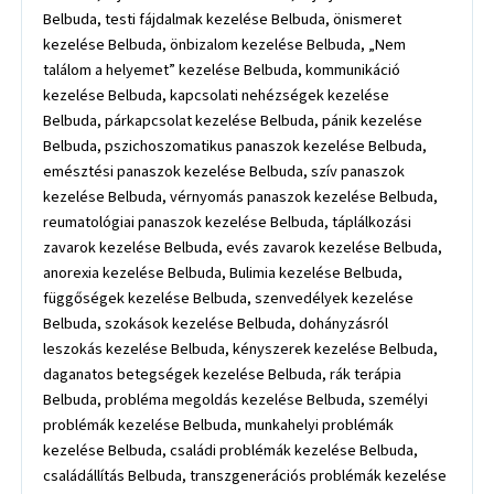
Belbuda, testi fájdalmak kezelése Belbuda, önismeret
kezelése Belbuda, önbizalom kezelése Belbuda, „Nem
találom a helyemet” kezelése Belbuda, kommunikáció
kezelése Belbuda, kapcsolati nehézségek kezelése
Belbuda, párkapcsolat kezelése Belbuda, pánik kezelése
Belbuda, pszichoszomatikus panaszok kezelése Belbuda,
emésztési panaszok kezelése Belbuda, szív panaszok
kezelése Belbuda, vérnyomás panaszok kezelése Belbuda,
reumatológiai panaszok kezelése Belbuda, táplálkozási
zavarok kezelése Belbuda, evés zavarok kezelése Belbuda,
anorexia kezelése Belbuda, Bulimia kezelése Belbuda,
függőségek kezelése Belbuda, szenvedélyek kezelése
Belbuda, szokások kezelése Belbuda, dohányzásról
leszokás kezelése Belbuda, kényszerek kezelése Belbuda,
daganatos betegségek kezelése Belbuda, rák terápia
Belbuda, probléma megoldás kezelése Belbuda, személyi
problémák kezelése Belbuda, munkahelyi problémák
kezelése Belbuda, családi problémák kezelése Belbuda,
családállítás Belbuda, transzgenerációs problémák kezelése