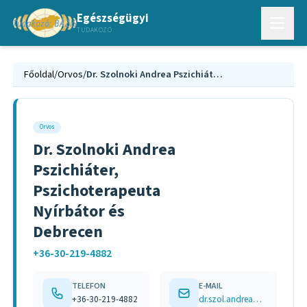
Egészségügyi
TUDAKOZÓ
Főoldal
/
Orvos
/
Dr. Szolnoki Andrea Pszichiáter, Pszichoterapeuta Nyírbátor és Debrecen
Orvos
Dr. Szolnoki Andrea
Pszichiáter,
Pszichoterapeuta
Nyírbátor és
Debrecen
+36-30-219-4882
TELEFON
E-MAIL
+36-30-219-4882
dr.szol.andrea@gmail.com