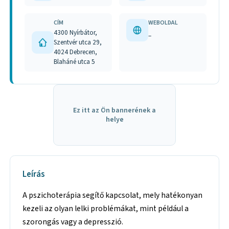
CÍM
WEBOLDAL
4300 Nyírbátor,
–
Szentvér utca 29,
4024 Debrecen,
Blaháné utca 5
Ez itt az Ön bannerének a
helye
Leírás
A pszichoterápia segítő kapcsolat, mely hatékonyan
kezeli az olyan lelki problémákat, mint például a
szorongás vagy a depresszió.