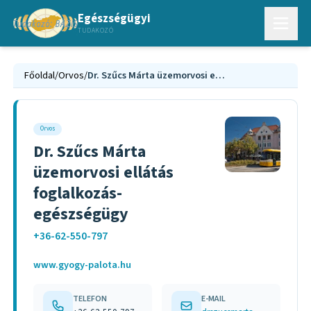
Egészségügyi
TUDAKOZÓ
Főoldal
/
Orvos
/
Dr. Szűcs Márta üzemorvosi ellátás foglalkozás-egészségügy
Orvos
Dr. Szűcs Márta
üzemorvosi ellátás
foglalkozás-
egészségügy
+36-62-550-797
www.gyogy-palota.hu
TELEFON
E-MAIL