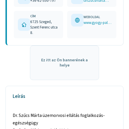
+36-62-550-797
drszucsmarta@gyogy-palota.hu
CÍM
WEBOLDAL
6725 Szeged,
www.gyogy-palota.hu
Szent Ferenc utca
8.
Ez itt az Ön bannerének a
helye
Leírás
Dr. Szűcs Márta üzemorvosi ellátás foglalkozás-
egészségügy