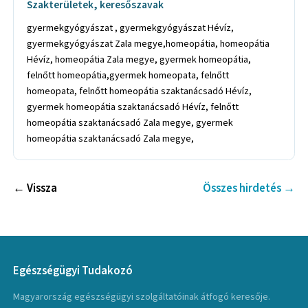
Szakterületek, keresőszavak
gyermekgyógyászat , gyermekgyógyászat Hévíz,
gyermekgyógyászat Zala megye,homeopátia, homeopátia
Hévíz, homeopátia Zala megye, gyermek homeopátia,
felnőtt homeopátia,gyermek homeopata, felnőtt
homeopata, felnőtt homeopátia szaktanácsadó Hévíz,
gyermek homeopátia szaktanácsadó Hévíz, felnőtt
homeopátia szaktanácsadó Zala megye, gyermek
homeopátia szaktanácsadó Zala megye,
← Vissza
Összes hirdetés →
Egészségügyi Tudakozó
Magyarország egészségügyi szolgáltatóinak átfogó keresője.