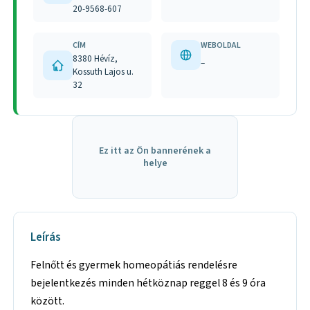
20-9568-607
CÍM
WEBOLDAL
8380 Hévíz,
–
Kossuth Lajos u.
32
Ez itt az Ön bannerének a
helye
Leírás
Felnőtt és gyermek homeopátiás rendelésre
bejelentkezés minden hétköznap reggel 8 és 9 óra
között.