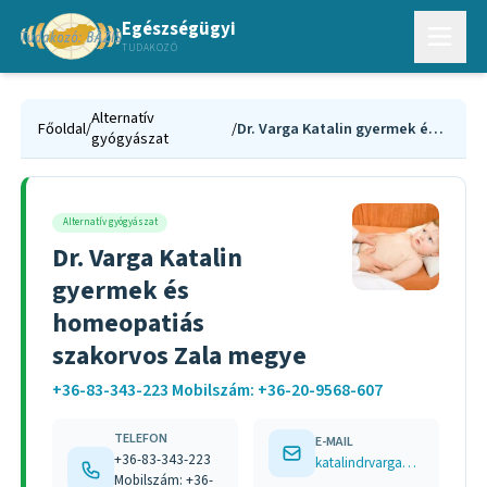
Egészségügyi
TUDAKOZÓ
Alternatív
Főoldal
/
/
Dr. Varga Katalin gyermek és homeopatiás szakorvos Zala megye
gyógyászat
Alternatív gyógyászat
Dr. Varga Katalin
gyermek és
homeopatiás
szakorvos Zala megye
+36-83-343-223 Mobilszám: +36-20-9568-607
TELEFON
E-MAIL
+36-83-343-223
katalindrvarga@gmail.com
Mobilszám: +36-